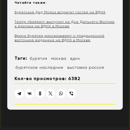
Читайте также:
Бурятский Дед Мороз встретит гостей на ВДНХ
Театр «Байкал» выступил на Дне Дальнего Востока
и Арктики на ВДНХ в Москве
Врачи Бурятии рассказывают о традиционной
восточной медицине на ВДНХ в Москве
Тэги:
бурятия
москва
вднх
бурятское наследние
выставка россия
Кол-во просмотров: 6382