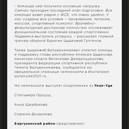
- Ком
анда уже получила основную нагрузку.
Сейчас проходим последний этап подготовки. Вся
команда живет рядом с ФСК, что очень удобно. У
нас созданы все условия – проживание, питание,
массаж, спортивный психолог. Врачебно-
физкультурный диспансер полностью отслеживает
функциональное состояние каждой спортсменки.
Надеемся выступить успешно
, - рассказал главной
тренер сборной Бурятии Цыденжаб Гулгенов.
Также Цыденжаб Бальжинимаевич отметил помощь
и поддержку главы республики Алексея Цыденова,
министра спорта Вячеслава Дамдинцурунова,
президента федерации спортивной республики
Чимита Бальжинимаева, сообщается на
официальной странице чемпионата в Инстаграм
@ulanude2021.ru .
На чемпионате выступят спортсменки из
Улан-Удэ
:
Стальвира Оршуш,
Анна Щербакова,
Сарюна Дондокова.
Баргузинский район
представляют: