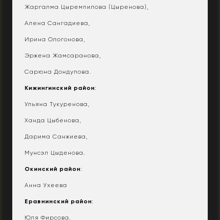
Жаргалма Цыремпилова (Цыренова),
Алена Сангадиева,
Ирина Ологонова,⠀
Эржена Жамсаранова,
Сарюна Дондупова.
Кижингинский район
:
Ульяна Тукуренова,
Ханда Цыбенова,
Дарима Санжиева,
Мунсэл Цыденова.
Окинский район
:
Анна Ухеева
Еравнинский район
:
Юля Фирсова.