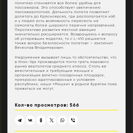
политика становятся все более удобны для
пассажиров. Это способствует увеличению
пассажиропотока. Дальность полета позволяет
долетать до Красноярска, где располагается хаб
и у людей есть возможность пересесть на
самолеты более широкого перечня направлений.
Перспектива развития местной авиации
значительно расширяется. Возвращаясь к вопросу
об устаревших моделях, то с L-410 решается
также вопрос безопасности полетов» – заключил
Вячеслав Владимирович.
Недоумение вызывает лишь то обстоятельство, что
в Улан-Удэ производится почти треть мирового
рынка вертолетов среднего класса. Столь же
вместительные и требующие меньше к
организации взлетно-посадочных площадок,
прекрасно адаптированные к условиям
республики, наши «Мишки» в родной Бурятии пока
прижиться не могут.
Кол-во просмотров: 566