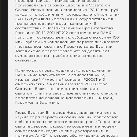
предприятии Let и наибольшим спросом
пользовались в странах Европы и в Советском
Союзе. Новые машины стоимостью 190,14 млн. руб.
каждая, приобретены у поставщика этой компании
ЗАО «Уктус Авиа» через ООО «Государственная
транспортная лизинговая компания». В
соответствии с Постановлением Правительства
России от 30.12.2011 №1212 авиакомпания ПАНХ
получает государственную субсидию на сумму 100
млн. рублей на компенсацию первого лизингового
платежа под гарантию Правительства Бурятии.
Такая схема предполагает, что за десять лет
сумма затрат на приобретение самолетов
окупается.
Помимо двух новых машин авиапарк компании
ПАНХ ныне насчитывает 12 самолетов Ан-2,
итальянский 4-местный самолет Р2006Т и 3
американских 9-местных Cessna 208B Grand
Caravan. В связи с пятилетним юбилеем
авиакомпания на весь апрель снизила стоимость
перелетов на основные направления – Кырен,
Курумкан и Баргузин.
Глава Бурятии Вячеслав Наговицын внимательно
изучил характеристики обеих машин, попробовал
себя в креслах пилотов и пассажиров. «Тенденция
авиаперевозок такова, что современные модели
самолетов приходят на смену устаревшим, к
примеру, Ан-24, а сервис обслуживания, ценовая