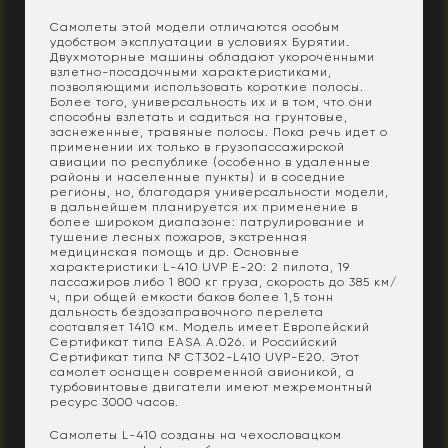
Самолеты этой модели отличаются особым
удобством эксплуатации в условиях Бурятии.
Двухмоторные машины обладают укороченными
взлетно-посадочными характеристиками,
позволяющими использовать короткие полосы.
Более того, универсальность их и в том, что они
способны взлетать и садиться на грунтовые,
заснеженные, травяные полосы. Пока речь идет о
применении их только в грузопассажирской
авиации по республике (особенно в удаленные
районы и населенные пункты) и в соседние
регионы, но, благодаря универсальности модели,
в дальнейшем планируется их применение в
более широком диапазоне: патрулирование и
тушение лесных пожаров, экстренная
медицинская помощь и др. Основные
характеристики L-410 UVP E-20: 2 пилота, 19
пассажиров либо 1 800 кг груза, скорость до 385 км/
ч, при общей емкости баков более 1,5 тонн
дальность бездозаправочного перелета
составляет 1410 км. Модель имеет Европейский
Сертификат типа EASA А.026. и Российский
Сертификат типа № CT302-L410 UVP-E20. Этот
самолет оснащен современной авионикой, а
турбовинтовые двигатели имеют межремонтный
ресурс 3000 часов.
Самолеты L-410 созданы на чехословацком