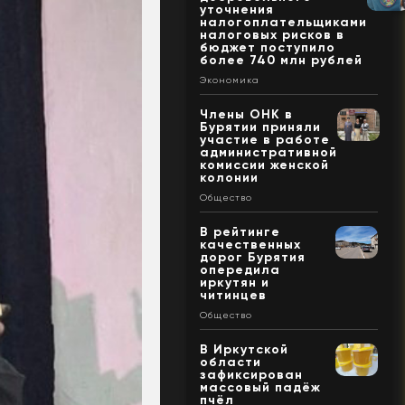
уточнения
налогоплательщиками
налоговых рисков в
бюджет поступило
более 740 млн рублей
Экономика
Члены ОНК в
Бурятии приняли
участие в работе
административной
комиссии женской
колонии
Общество
В рейтинге
качественных
дорог Бурятия
опередила
иркутян и
читинцев
Общество
В Иркутской
области
зафиксирован
массовый падёж
пчёл