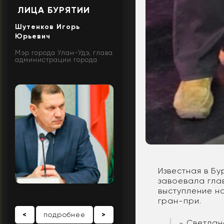
ЛИЦА БУРЯТИИ
Шутенков Игорь
Юрьевич
Мэр города Улан-Удэ, глава
администрации города
Известная в Б
завоевала гла
выступление н
гран-при.
<
подробнее
>
- Светлан