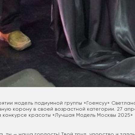
урятии модель подиумной группы «Гоемсуу» Светла
вную корону в своей возрастной категории. 27 апр
а конкурсе красоты «Лучшая Модель Москвы 2025»
а, ты — наша гордость! Твой труд, упорство и тала