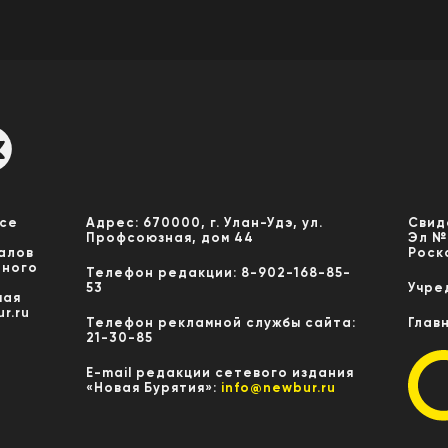
Все
Адрес: 670000, г. Улан-Удэ, ул.
Свид
Профсоюзная, дом 44
Эл №
алов
Роск
нного
Телефон редакции: 8-902-168-85-
53
Учре
мая
r.ru
Телефон рекламной службы сайта:
Глав
21-30-85
E-mail редакции сетевого издания
«Новая Бурятия»:
info@newbur.ru