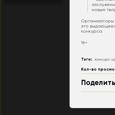
заслуженн
новым тво
Организаторы 
это выдающеес
конкурса.
16+
Тэги:
конкурс к
Кол-во просмо
Поделить