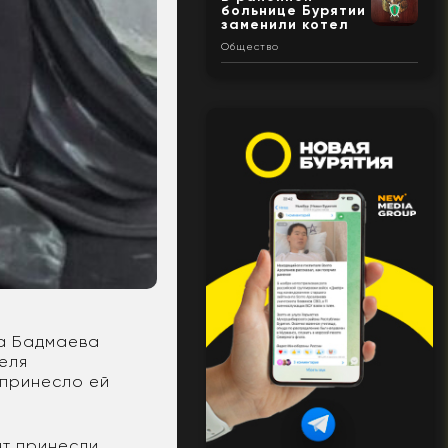
больнице Бурятии
заменили котел
Общество
на Бадмаева
еля
 принесло ей
нт принесли