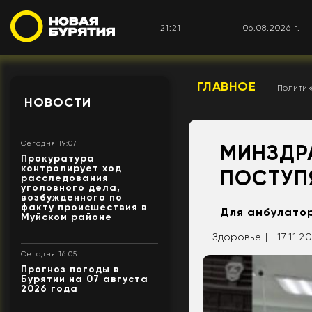
21:21
06.08.2026 г.
ГЛАВНОЕ
Полити
НОВОСТИ
Сегодня 19:07
МИНЗДРА
Прокуратура
контролирует ход
ПОСТУП
расследования
уголовного дела,
возбужденного по
факту происшествия в
Для амбулато
Муйском районе
Здоровье |
17.11.2
Сегодня 16:05
Прогноз погоды в
Бурятии на 07 августа
2026 года