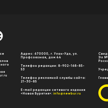
Все
Адрес: 670000, г. Улан-Удэ, ул.
Свид
Профсоюзная, дом 44
Эл №
алов
Роск
нного
Телефон редакции: 8-902-168-85-
53
Учре
мая
r.ru
Телефон рекламной службы сайта:
Глав
21-30-85
E-mail редакции сетевого издания
«Новая Бурятия»:
info@newbur.ru