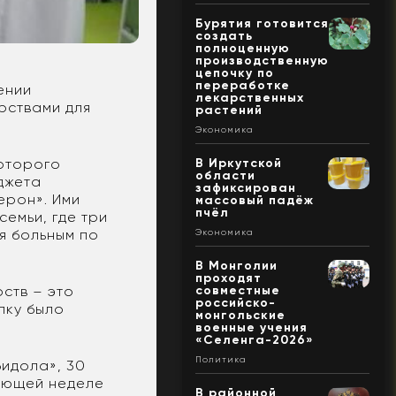
Бурятия готовится
создать
полноценную
производственную
цепочку по
переработке
ении
лекарственных
рствами для
растений
Экономика
которого
В Иркутской
области
джета
зафиксирован
ерон». Ими
массовый падёж
пчёл
емьи, где три
я больным по
Экономика
В Монголии
проходят
ств – это
совместные
российско-
пку было
монгольские
военные учения
«Селенга-2026»
Политика
идола», 30
дующей неделе
В районной