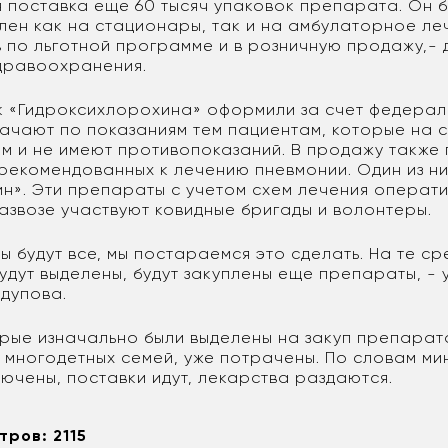
 поставка еще 60 тысяч упаковок препарата. Он б
ен как на стационары, так и на амбулаторное ле
 по льготной программе и в розничную продажу,-
дравоохранения.
к «Гидроксихлорохина» оформили за счет федерал
ачают по показаниям тем пациентам, которые на 
ем и не имеют противопоказаний. В продажу также 
 рекомендованных к лечению пневмонии. Один из ни
н». Эти препараты с учетом схем лечения операт
азвозе участвуют ковидные бригады и волонтеры.
ы будут все, мы постараемся это сделать. На те ср
удут выделены, будут закуплены еще препараты, - 
удупова.
торые изначально были выделены на закуп препарат
 многодетных семей, уже потрачены. По словам ми
ючены, поставки идут, лекарства раздаются.
тров: 2115