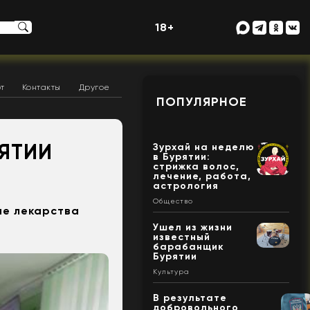
18+
т
Контакты
Другое
ПОПУЛЯРНОЕ
РЯТИИ
Зурхай на неделю
в Бурятии:
стрижка волос,
лечение, работа,
астрология
Общество
ые лекарства
Ушел из жизни
известный
барабанщик
Бурятии
Культура
В результате
добровольного