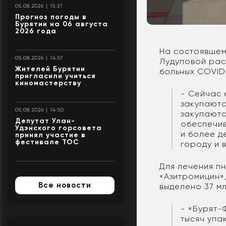
05.08.2026 | 15:21
Прогноз погоды в
Бурятии на 06 августа
2026 года
На состоявшем
05.08.2026 | 14:57
Лудуповой рас
Жителей Бурятии
больных COVID
пригласили учиться
киномастерству
- Сейчас 
закупаютс
05.08.2026 | 14:50
закупаютс
Депутат Улан-
обеспечив
Удэнского горсовета
и более д
принял участие в
фестивале ТОС
городу и 
Для лечения п
«Азитромицин»
Все новости
выделено 37 м
- «Бурят-
тысяч упа