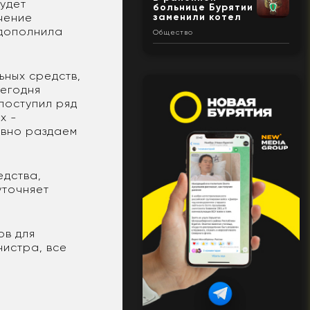
удет
больнице Бурятии
чение
заменили котел
 дополнила
Общество
ьных средств,
сегодня
поступил ряд
х -
ивно раздаем
едства,
уточняет
ов для
нистра, все