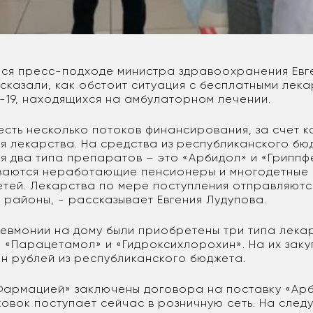
ся пресс-подходе министра здравоохранения Евг
сказали, как обстоит ситуация с бесплатными лека
-19, находящихся на амбулаторном лечении.
есть несколько потоков финансирования, за счет 
я лекарства. На средства из республиканского бю
я два типа препаратов – это «Арбидол» и «Гриппф
аются неработающие пенсионеры и многодетные с
етей. Лекарства по мере поступления отправляютс
в районы, - рассказывает Евгения Лудупова.
невмонии на дому были приобретены три типа лекар
, «Парацетамол» и «Гидроксихлорохин». На их заку
лн рублей из республиканского бюджета.
Фармацией» заключены договора на поставку «Арб
ковок поступает сейчас в розничную сеть. На сле