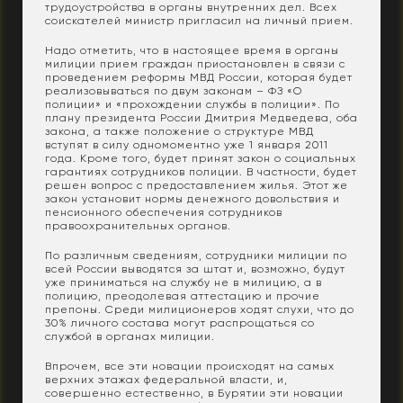
трудоустройства в органы внутренних дел. Всех
соискателей министр пригласил на личный прием.
Надо отметить, что в настоящее время в органы
милиции прием граждан приостановлен в связи с
проведением реформы МВД России, которая будет
реализовываться по двум законам – ФЗ «О
полиции» и «прохождении службы в полиции». По
плану президента России Дмитрия Медведева, оба
закона, а также положение о структуре МВД
вступят в силу одномоментно уже 1 января 2011
года. Кроме того, будет принят закон о социальных
гарантиях сотрудников полиции. В частности, будет
решен вопрос с предоставлением жилья. Этот же
закон установит нормы денежного довольствия и
пенсионного обеспечения сотрудников
правоохранительных органов.
По различным сведениям, сотрудники милиции по
всей России выводятся за штат и, возможно, будут
уже приниматься на службу не в милицию, а в
полицию, преодолевая аттестацию и прочие
препоны. Среди милиционеров ходят слухи, что до
30% личного состава могут распрощаться со
службой в органах милиции.
Впрочем, все эти новации происходят на самых
верхних этажах федеральной власти, и,
совершенно естественно, в Бурятии эти новации