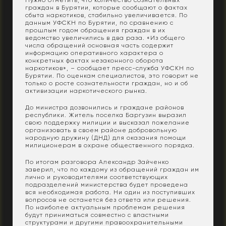
Нужно отметить, что количество сознательных
граждан в Бурятии, которые сообщают о фактах
сбыта наркотиков, стабильно увеличивается. По
данным УФСКН по Бурятии, по сравнению с
прошлым годом обращения граждан в их
ведомство увеличились в два раза. «Из общего
числа обращений основная часть содержит
информацию оперативного характера о
конкретных фактах незаконного оборота
наркотиков», – сообщает пресс-служба УФСКН по
Бурятии. По оценкам специалистов, это говорит не
только о росте сознательности граждан, но и об
активизации наркотического рынка.
До министра дозвонились и граждане районов
республики. Житель поселка Баргузин выразил
свою поддержку милиции и высказал пожелание
организовать в своем районе добровольную
народную дружину (ДНД) для оказания помощи
милиционерам в охране общественного порядка.
По итогам разговора Александр Зайченко
заверил, что по каждому из обращений граждан им
лично и руководителями соответствующих
подразделений министерства будет проведена
вся необходимая работа. Ни один из поступивших
вопросов не останется без ответа или решения.
По наиболее актуальным проблемам решения
будут приниматься совместно с властными
структурами и другими правоохранительными