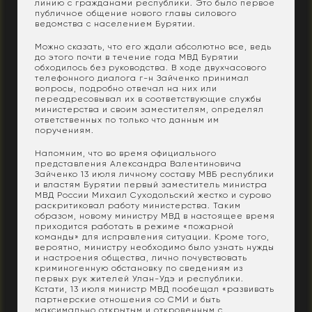
линию с гражданами республики. Это было первое
публичное общение нового главы силового
ведомства с населением Бурятии.
Можно сказать, что его ждали абсолютно все, ведь
до этого почти в течение года МВД Бурятии
обходилось без руководства. В ходе двухчасового
телефонного диалога г-н Зайченко принимал
вопросы, подробно отвечал на них или
переадресовывал их в соответствующие службы
министерства и своим заместителям, определял
ответственных по только что данным им
поручениям.
Напомним, что во время официального
представления Александра Валентиновича
Зайченко 13 июля личному составу МВБ республики
и властям Бурятии первый заместитель министра
МВД России Михаил Суходольский жестко и сурово
раскритиковал работу министерства. Таким
образом, новому министру МВД в настоящее время
приходится работать в режиме «пожарной
команды» для исправления ситуации. Кроме того,
вероятно, министру необходимо было узнать нужды
и настроения общества, лично почувствовать
криминогенную обстановку по сведениям из
первых рук жителей Улан-Удэ и республики.
Кстати, 13 июля министр МВД пообещал «развивать
партнерские отношения со СМИ и быть
максимально открытым и откровенным с