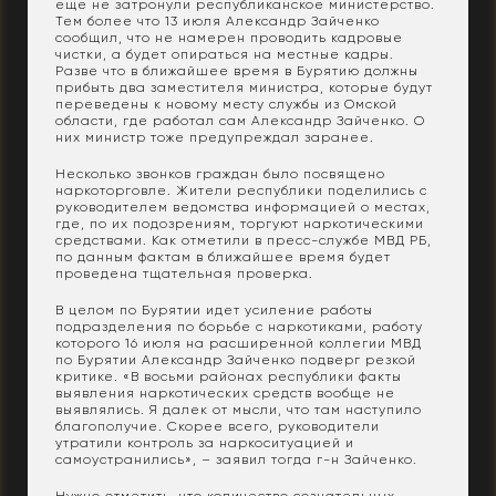
еще не затронули республиканское министерство.
Тем более что 13 июля Александр Зайченко
сообщил, что не намерен проводить кадровые
чистки, а будет опираться на местные кадры.
Разве что в ближайшее время в Бурятию должны
прибыть два заместителя министра, которые будут
переведены к новому месту службы из Омской
области, где работал сам Александр Зайченко. О
них министр тоже предупреждал заранее.
Несколько звонков граждан было посвящено
наркоторговле. Жители республики поделились с
руководителем ведомства информацией о местах,
где, по их подозрениям, торгуют наркотическими
средствами. Как отметили в пресс-службе МВД РБ,
по данным фактам в ближайшее время будет
проведена тщательная проверка.
В целом по Бурятии идет усиление работы
подразделения по борьбе с наркотиками, работу
которого 16 июля на расширенной коллегии МВД
по Бурятии Александр Зайченко подверг резкой
критике. «В восьми районах республики факты
выявления наркотических средств вообще не
выявлялись. Я далек от мысли, что там наступило
благополучие. Скорее всего, руководители
утратили контроль за наркоситуацией и
самоустранились», – заявил тогда г-н Зайченко.