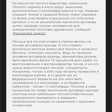
По расчетам лесного ведомства, изменения
Лесного кодекса в итоге дадут экономике
дополнительно 3 миллиарда рублей в год. Главная
новация: малый и средний бизнес может наравне
со всеми участвовать в аукционах на получение
делянок и по их результатам заключать договоры
купли-продажи лесных насаждений для
коммерческой заготовки древесины, сообщает
"Российская газета"
.
Раньше вся лесозаготовка в стране велась на
основе договоров аренды. И это ставило
достаточно жесткие рамки для малого и среднего
бизнеса, отмечают эксперты. Ведь по прежним
условиям договоров аренды, арендаторы должны
были выполнять более 70 процентов всех работ по
восстановлению и воспроизводству лесов, а на это
нужны дорогостоящая техника, специалисты.
Например, только в 2014 году затраты превысили 5
миллиардов рублей, в то время как из
федерального бюджета на эти цели было
направлено 2,6 миллиарда, а из бюджетов
субъектов - только 1,4 миллиарда. Поэтому в ходе
аукционов на право заключения договора аренды
участков леса небольшие лесозаготовительные
предприятия оказывались в заведомо
проигрышной позиции по сравнению с крупными
холдингами.