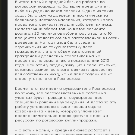
В итоге малый и средний бизнес работал по
договорам подряда на большие предприятия,
либо вынужденно искал лазейки. Одним из таких
ходов была скупка древесины практически за
бесценок у местного населения, которое имело
право заготавливать лес для собственных нужд.
Нелегальный оборот только в этом сегменте
достигал 20 миллионов кубометров в год, это 10
процентов от всего объема заготовленной в России
древесины. Но год назад были введены
ограничения на такую заготовку леса
гражданами, в итоге объем заготовленной
гражданами древесины сократился на 20
процентов по сравнению с показателями 2013
года. При этом у людей, живущих в селе, конечно,
осталась возможность заготавливать древесину
для собственных нужд, но не для продажи ее на
сторону, отмечают в Рослесхозе.
Кроме того, по мнению руководителя Рослесхоза,
по закону, все лесохозяйственные работы на
участках будут проводить государственные
специализированные учреждения. А плата за эту
работу установлена в виде повышающего
коэффициента к цене, которую уплачивает
предприниматель за право доступа к лесным
ресурсам по договорам купли-продажи.
-То есть и малый, и средний бизнес работает в
лесу, и госучерждения, профессионалы, выполняют