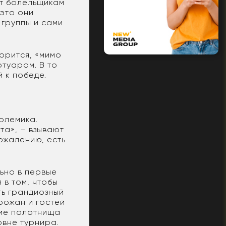
вот болельщикам
это они
-группы и сами
ворится, «мимо
ртуаром. В то
 к победе.
олемика.
та», – взывают
ожалению, есть
льно в первые
 в том, чтобы
ть грандиозный
рожан и гостей
кие полотнища
овне турнира.