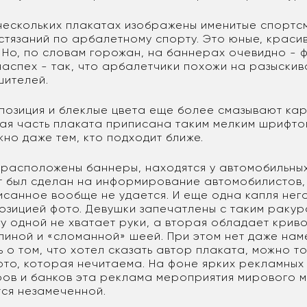
 нескольких плакатах изображены именитые спортс
стязаний по арбалетному спорту. Это юные, краси
 Но, по словам горожан, на баннерах очевидно -
наспех - так, что арбалетчики похожи на разыски
шителей.
позиция и блеклые цвета еще более смазывают кар
я часть плаката приписана таким мелким шрифто
но даже тем, кто подходит ближе.
е расположены баннеры, находятся у автомобильных
т был сделан на информирование автомобилистов,
исанное вообще не удается. И еще одна капля нег
позицией фото. Девушки запечатлены с таким ракур
 у одной не хватает руки, а вторая обладает криво
пиной и «сломанной» шеей. При этом нет даже нам
ь о том, что хотел сказать автор плаката, можно то
ото, которая нечитаема. На фоне ярких рекламных
ров и банков эта реклама мероприятия мирового 
ся незамеченной.