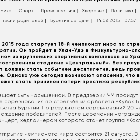
мика |
Спорт |
Происшествия |
Здоровье |
Политика |
 песни родителей |
Бурятия сегодня |
14.08.2015 | 07:57
а 2015 года стартует 18-й чемпионат мира по стре
рятии. Он пройдет в Улан-Удэ в Физкультурно-сп
ном из крупнейших спортивных комплексов за Ура
 построенном стадионе «Центральный». Без преув
т должен стать событием десятилетия, ведь про
е. Однако уже сегодня возникают опасения, что 
ожет стать причиной потери престижа республик
щает быть насыщенной. В преддверии ЧМ пройдут
 соревнования по стрельбе из арбалета «Кубок Б
льства Бурятии. По результатам соревнований 20 
раждение победителей. После церемонии награжд
онцерт, хедлайнером которого станет группа «Кас
ткрытие чемпионата мира состоится 21 августа. В