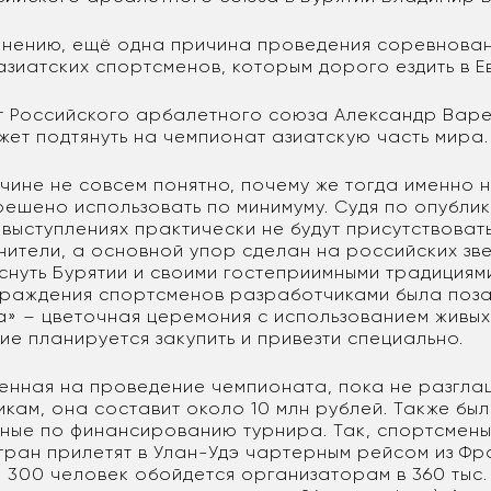
 мнению, ещё одна причина проведения соревнован
зиатских спортсменов, которым дорого ездить в Е
т Российского арбалетного союза Александр Варе
жет подтянуть на чемпионат азиатскую часть мира.
ичине не совсем понятно, почему же тогда именно
решено использовать по минимуму. Судя по опубли
 выступлениях практически не будут присутствоват
ители, а основной упор сделан на российских звез
снуть Бурятии и своими гостеприимными традициям
раждения спортсменов разработчиками была поз
а» – цветочная церемония с использованием живых
ие планируется закупить и привезти специально.
енная на проведение чемпионата, пока не разгла
икам, она составит около 10 млн рублей. Также бы
ные по финансированию турнира. Так, спортсмены
тран прилетят в Улан-Удэ чартерным рейсом из Ф
 300 человек обойдется организаторам в 360 тыс.