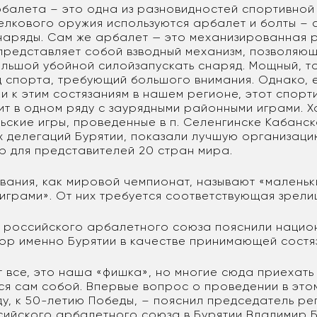
рбалета – это одна из разновидностей спортивной 
релкового оружия используются арбалет и болты –
наряды. Сам же арбалет — это механизированная 
 представляет собой взводный механизм, позволяю
ольшой убойной силойзапускать снаряд. Мощный, т
д спорта, требующий большого внимания. Однако, е
и к этим состязаниям в нашем регионе, этот спорт
ит в одном ряду с заурядными районными играми. Х
ьские игры, проведенные в п. Селенгинске Кабанс
ых делегаций Бурятии, показали лучшую организаци
р для представителей 20 стран мира.
вания, как мировой чемпионат, называют «малень
играми». От них требуется соответствующая зрели
 российского арбалетного союза пояснили нацио
ор именно Бурятии в качестве принимающей состя
 все, это наша «фишка», но многие сюда приехать 
я сам собой. Впервые вопрос о проведении в это
оду, к 50-летию Победы, – пояснил председатель р
сийского арбалетного союза в Бурятии Владимир Б