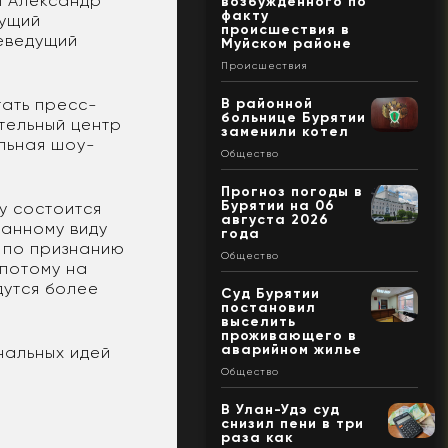
ы Александр
возбужденного по
факту
дущий
происшествия в
еведущий
Муйском районе
Происшествия
В районной
тать пресс-
больнице Бурятии
тельный центр
заменили котел
альная шоу-
Общество
Прогноз погоды в
Бурятии на 06
у состоится
августа 2026
данному виду
года
, по признанию
Общество
 потому на
дутся более
Суд Бурятии
постановил
выселить
проживающего в
аварийном жилье
нальных идей
Общество
В Улан-Удэ суд
снизил пени в три
раза как