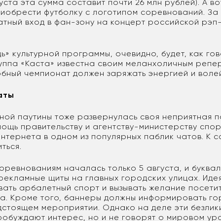
густа эта сумма составит почти 26 млн рублей). А 
иобрести футболку с логотипом соревнований. За 
атный вход в фан-зону на концерт российской рэп
дь» культурной программы, очевидно, будет, как го
руппа «Каста» известна своим меланхоличным репе
обный чемпионат должен заряжать энергией и волей
аты
рной паутины тоже развернулась своя неприятная п
мощь правительству и агентству-министерству спор
нтернета в одном из популярных паблик чатов. К с
ться.
оревнованиям началась только 5 августа, и буква
рекламные щиты на главных городских улицах. Идея
ать арбалетный спорт и вызывать желание посети
а. Кроме того, баннеры должны информировать го
дстоящем мероприятии. Однако на деле эти безли
пробуждают интерес, но и не говорят о мировом ур