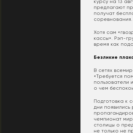
курсу на 13 ав
предлагают пр
получат беспл
соревнования.
Хотя сам «гвоз
кассы». Рэп-г
время как под
Безликие плак
В сетях всеми
«Требуется по
пользователи и
о чем беспокои
Подготовка к с
дни появились 
пропагандиров
чемпионат мир
столицы о пре
не только не 