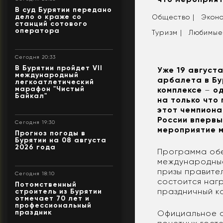
В суд Бурятии передано
дело о краже со
Общество |
Эконо
станций сотового
оператора
Туризм |
Любимые
Сегодня 20:33
В Бурятии пройдет VII
Уже 19 август
международный
арбалета в Бу
легкоатлетический
марафон "Чистый
комплексе
–
од
Байкал"
на только что
этот чемпиона
России впервы
Сегодня 19:30
мероприятие м
Прогноз погоды в
Бурятии на 08 августа
2026 года
Программа обе
международные
призы правите
Сегодня 18:10
состоится наг
Потомственный
праздничный к
строитель из Бурятии
отмечает 70 лет и
профессиональный
праздник
Официальное о