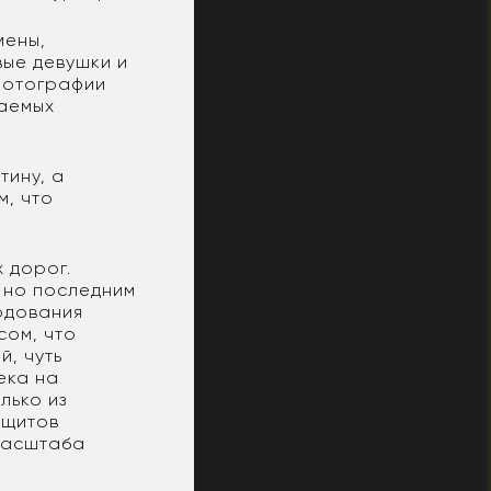
мены,
вые девушки и
 фотографии
ваемых
тину, а
м, что
 дорог.
 но последним
одования
сом, что
й, чуть
ека на
лько из
 щитов
масштаба