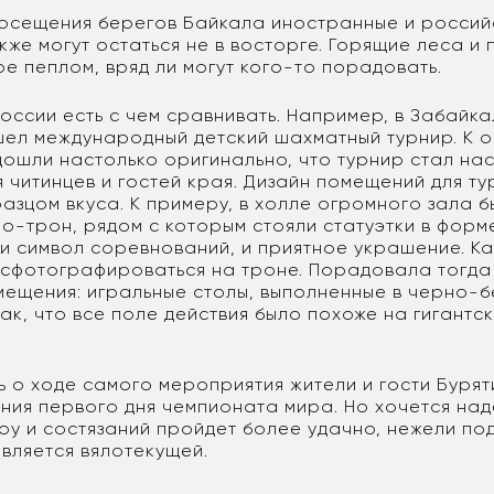
 посещения берегов Байкала иностранные и россий
же могут остаться не в восторге. Горящие леса и
е пеплом, вряд ли могут кого-то порадовать.
оссии есть с чем сравнивать. Например, в Забайка
шел международный детский шахматный турнир. К 
дошли настолько оригинально, что турнир стал на
 читинцев и гостей края. Дизайн помещений для т
азцом вкуса. К примеру, в холле огромного зала 
о-трон, рядом с которым стояли статуэтки в фор
л и символ соревнований, и приятное украшение. К
сфотографироваться на троне. Порадовала тогда
мещения: игральные столы, выполненные в черно-б
ак, что все поле действия было похоже на гигант
ь о ходе самого мероприятия жители и гости Бурят
ния первого дня чемпионата мира. Но хочется наде
оу и состязаний пройдет более удачно, нежели по
является вялотекущей.