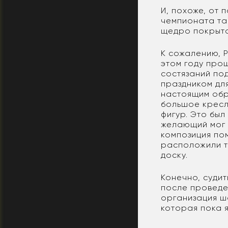
И, похоже, от
чемпионата так
щедро покрыто
К сожалению, Р
этом году про
состязаний по
праздником для
настоящим обр
большое кресл
фигур. Это бы
желающий мог 
композиция по
расположили т
доску.
Конечно, судит
после проведе
организация ш
которая пока 