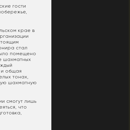
ские гости
 побережье,
льском крае в
организации
стоящим
урнира стал
было помещено
ме шахматных
аждый
 и общая
елых тонах,
скую шахматную
ии смогут лишь
яться, что
дготовка,