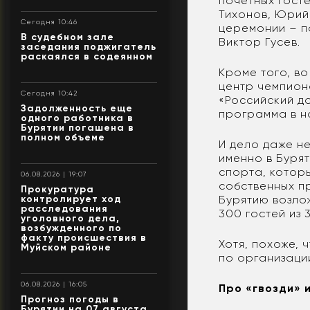
почетных гост
Тихонов, Юрий
Сегодня 10:46
церемонии – п
В судебном зале
Виктор Гусев.
заседания поджигатель
раскаялся в содеянном
Кроме того, в
центр чемпион
Сегодня 10:42
«Российский д
Задолженность еще
программа в н
одного работника в
Бурятии погашена в
полном объеме
И дело даже н
именно в Бурят
спорта, котор
06.08.2026 | 19:07
собственных пр
Прокуратура
контролирует ход
Бурятию возло
расследования
300 гостей из 
уголовного дела,
возбужденного по
факту происшествия в
Хотя, похоже,
Муйском районе
по организации
06.08.2026 | 16:05
Про «гвозди» 
Прогноз погоды в
Бурятии на 07 августа