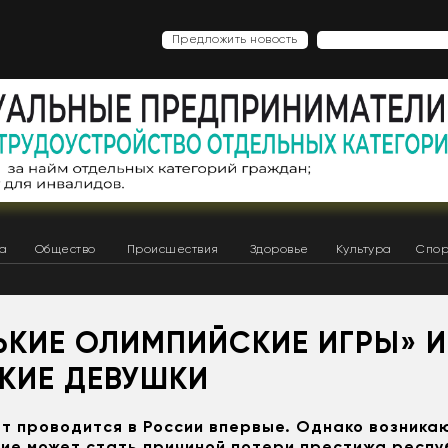
Предложить новость
ка
Общество
Происшествия
Здоровье
Культура
Спор
ЬКИЕ ОЛИМПИЙСКИЕ ИГРЫ» И
КИЕ ДЕВУШКИ
т проводится в России впервые. Однако возника
ие может стать причиной потери престижа респу