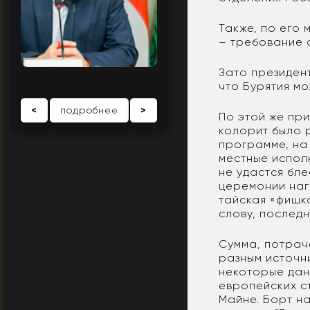
Также, по его
– требование а
Зато президен
что Бурятия мо
<
подробнее
>
По этой же пр
колорит было 
программе, на
местные исполн
не удастся бле
церемонии наг
тайская «фишк
слову, последн
Сумма, потрач
разным источн
некоторые дан
европейских с
Майне. Борт на