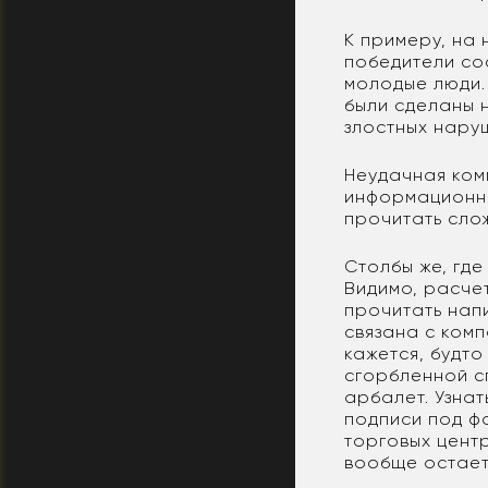
К примеру, на
победители со
молодые люди.
были сделаны 
злостных нару
Неудачная ком
информационна
прочитать слож
Столбы же, гд
Видимо, расче
прочитать нап
связана с ком
кажется, будто
сгорбленной с
арбалет. Узнат
подписи под ф
торговых цент
вообще остает