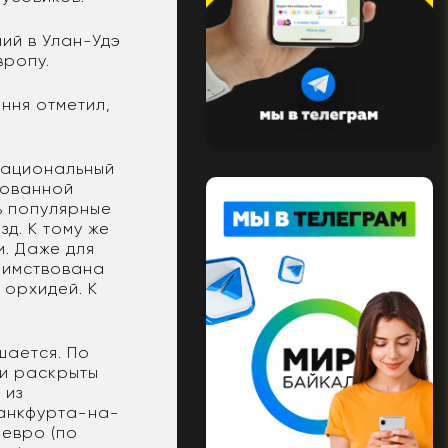
ий в Улан-Удэ
вропу.
ння отметил,
 национальный
кованной
ь популярные
д. К тому же
и. Даже для
аимствована
 орхидей. К
шается. По
ли раскрыты
 из
ранкфурта-на-
 евро (по