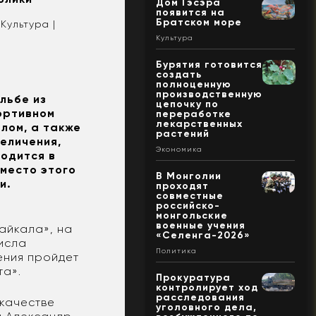
Дом Гэсэра
появится на
Братском море
Культура |
Культура
Бурятия готовится
создать
полноценную
производственную
льбе из
цепочку по
ортивном
переработке
лекарственных
лом, а также
растений
еличения,
Экономика
водится в
вместо этого
В Монголии
и.
проходят
совместные
российско-
монгольские
военные учения
айкала», на
«Селенга-2026»
числа
Политика
ения пройдет
та».
Прокуратура
контролирует ход
расследования
 качестве
уголовного дела,