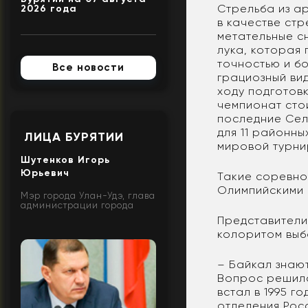
Стрельба из а
2026 года
в качестве ст
метательные с
лука, которая
точностью и б
Все новости
грациозный ви
ходу подготовк
чемпионат сто
последние Сел
для 11 районн
ЛИЦА БУРЯТИИ
мировой турни
Шутенков Игорь
Юрьевич
Такие соревно
Олимпийскими 
Мэр города Улан-Удэ, глава
администрации города
Представители
колоритом выб
– Байкал знают
Вопрос решилс
встал в 1995 г
отделения Рос