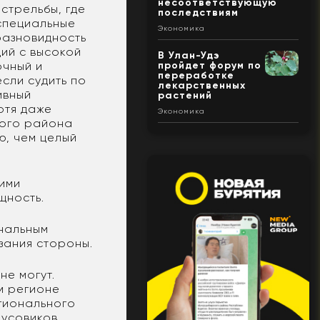
несоответствующую
стрельбы, где
последствиям
 специальные
Экономика
разновидность
щий с высокой
В Улан-Удэ
пройдет форум по
очный и
переработке
сли судить по
лекарственных
ивный
растений
отя даже
Экономика
кого района
ю, чем целый
кими
щность.
нальным
зания стороны.
не могут.
м регионе
егионального
усовиков.