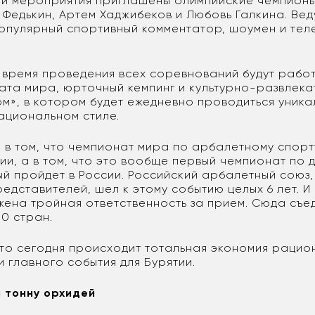
ей мероприятия приглашены олимпийские чемпион
 Федькин, Артем Хаджибеков и Любовь Галкина. Ве
опулярный спортивный комментатор, шоумен и тел
о время проведения всех соревнований будут рабо
ата мира, юрточный кемпинг и культурно-развлека
ом», в котором будет ежедневно проводиться уник
ациональном стиле.
е в том, что чемпионат мира по арбалетному спорт
ии, а в том, что это вообще первый чемпионат по 
ый пройдет в России. Российский арбалетный союз
едставителей, шел к этому событию целых 6 лет. И
жена тройная ответственность за прием. Сюда съе
30 стран.
 что сегодня происходит тотальная экономия рацио
 главного события для Бурятии.
и тонну орхидей