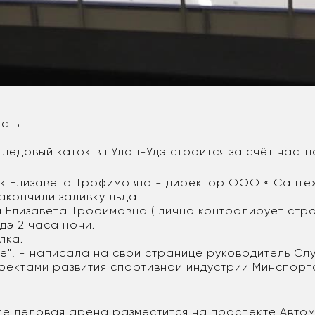
сть
ледовый каток в г.Улан-Удэ строится за счёт част
к Елизавета Трофимовна - директор ООО « Санте
закончили заливку льда
 Елизавета Трофимовна ( лично контролирует стр
дэ 2 часа ночи.
лка.
е", - написала на свой странице руководитель Сл
оектами развития спортивной индустрии Минспорт
де ледовая арена разместится на проспекте Авто