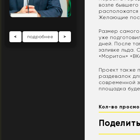
возле бывшего
расположатся 
Желающие посм
Размер самого
<
подробнее
>
уже подготовил
дней. После та
заливке льда.
«Моритон» «ВК
Проект также 
раздевалок дл
современной з
площадка будет
Кол-во просмо
Поделить