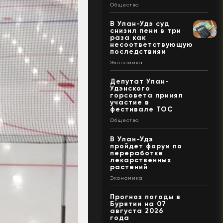
Общество
В Улан-Удэ суд
снизил пени в три
раза как
несоответствующую
последствиям
Экономика
Депутат Улан-
Удэнского
горсовета принял
участие в
фестивале ТОС
Общество
В Улан-Удэ
пройдет форум по
переработке
лекарственных
растений
Экономика
Прогноз погоды в
Бурятии на 07
августа 2026
года