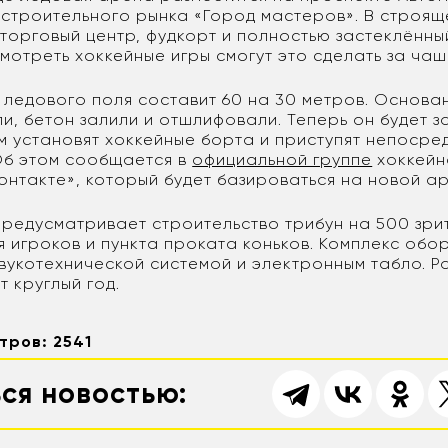
 строительного рынка «Город мастеров». В строящ
торговый центр, фудкорт и полностью застеклённы
отреть хоккейные игры смогут это сделать за чаш
 ледового поля составит 60 на 30 метров. Основан
и, бетон залили и отшлифовали. Теперь он будет з
м установят хоккейные борта и приступят непосре
 Об этом сообщается в
официальной группе
хоккейн
онтакте», который будет базироваться на новой ар
предусматривает строительство трибун на 500 зри
я игроков и пункта проката коньков. Комплекс обо
вукотехнической системой и электронным табло. Р
 круглый год.
тров: 2541
ся новостью: