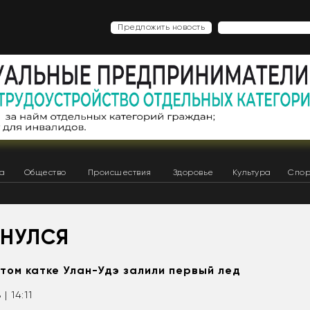
Предложить новость
ка
Общество
Происшествия
Здоровье
Культура
Спор
ОНУЛСЯ
том катке Улан-Удэ залили первый лед
 | 14:11