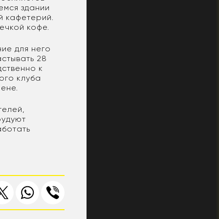
емся здании
й кафетерий.
ечкой кофе.
ие для него
астывать 28
дственно к
ого клуба
ене.
телей,
рудуют
аботать