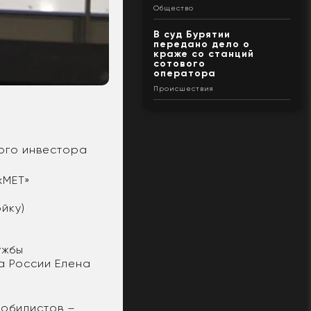
Общество
В суд Бурятии
передано дело о
краже со станций
сотового
оператора
Происшествия
ного инвестора
хМЕТ»
ойку)
ужбы
а России Елена
мобилистов –