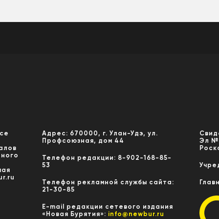
Все
Адрес: 670000, г. Улан-Удэ, ул.
Свид
Профсоюзная, дом 44
Эл №
алов
Роск
нного
Телефон редакции: 8-902-168-85-
53
Учре
мая
r.ru
Телефон рекламной службы сайта:
Глав
21-30-85
E-mail редакции сетевого издания
«Новая Бурятия»:
info@newbur.ru