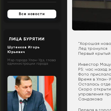
Все новости
ЛИЦА БУРЯТИИ
"Хорошая ново
Шутенков Игорь
Лёд тронулся
Юрьевич
Первый крытый 
Мэр города Улан-Удэ, глава
администрации города
Инвестор Мацу
PS: час назад 
Фото прислала
Время в Улан-У
Осталась отде
Скоро открыти
управления пр
Сандакова
Первая в горо