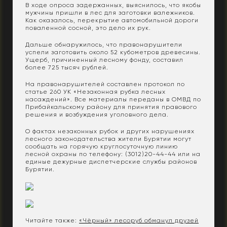
В ходе опроса задержанных, выяснилось, что якобы
мужчины пришли в лес для заготовки валежников.
Как оказалось, перекрытие автомобильной дороги
поваленной сосной, это дело их рук.
Дальше обнаружилось, что правонарушители
успели заготовить около 52 кубометров древесины.
Ущерб, причиненный лесному фонду, составил
более 725 тысяч рублей.
На правонарушителей составлен протокол по
статье 260 УК «Незаконная рубка лесных
насаждений». Все материалы переданы в ОМВД по
Прибайкальскому району для принятия правового
решения и возбуждения уголовного дела.
О фактах незаконных рубок и других нарушениях
лесного законодательства жители Бурятии могут
сообщать на горячую круглосуточную линию
лесной охраны по телефону: (3012)20-44-44 или на
единые дежурные диспетчерские службы районов
Бурятии.
Читайте также:
«Чёрный» лесоруб обманул друзей