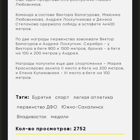
Любовников.
Команда в составе Виктора Балагурова, Максима
Любовникова, Андрея Лоскутникова и Дениса
Степанова одержала победу в эстафете 4х400
метров.
По две награды первенства завоевали Виктор
Балагуров и Андрей Лоскутник. Серебро - у
Виктора в беге 800 и 1500 метров, бронза - в беге
на 100 и 200 метров у Андрея.
Награды получили еще две спортсменки – Мария
Красноярова заняла II место в беге на 200 метров,
и Елена Куликовская - III место в беге на 100
метров.
Тэги:
Бурятия
спорт
легкая атлетика
первенство ДФО
Южно-Сахалинск
Владивосток
медали
Кол-во просмотров: 2752