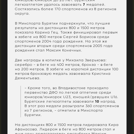
юниоров/юниорок до 20 лет. Бурятским
легкоатлетам удалось завоевать
7
медалей.
Состязались более 170 спортсменов из 8 регионов
округа.
В Минспорта Бурятии подчеркнули, что лучшие
результаты на дистанциях 800 и 1500 метров
показала Карина Гец. Также финишировал первым
в забеге на 800 метров Сергей Борисов среди
спортсменов 2004 года рождения. На этой же
дистанции вторым среди спортсменов 2005 года
рождения стал Максим Конечных.
Две награды в копилке у Михаила Зверькова:
серебро - в беге на 400 метров, бронза - в беге
на 200 метров. В забеге на короткой дистанции 100
метров бронзовую медаль завоевала Кристина
Дементьева.
- Кроме того, во Владивостоке проходило
первенство ДФО по легкой атлетике среди
юниоров/юниорок U23, юношей/девушек U16.
Бурятские легкоатлеты завоевали
10
наград.
В этот раз медали разыграли 360 спортсменов
из 7 регионов, - отметили в Минспорта
Бурятии.
На дистанциях 800 и 1500 метров лидировала Кира
Афанасова. Лидером в беге на 800 метров стал и
еще один представитель республики Максим