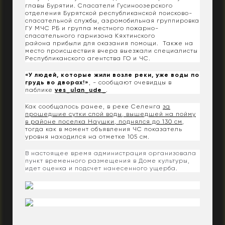
главы Бурятии. Спасатели Гусиноозерского
отделения Бурятской республиканской поисково-
спасательной службы, а
эромобильная группировка
ГУ МЧС РБ и группа местного пожарно-
спасательного гарнизона Кяхтинского
района прибыли для оказания помощи. Также на
место происшествия вчера выезжали специалисты
Республиканского агентства ГО и ЧС.
«
У людей, которые жили возле реки, уже воды по
грудь во дворах!
»
, - сообщают очевидцы в
паблике
ves_ulan_ude_
.
Как сообщалось ранее, в реке Селенга
за
прошедшие сутки слой воды, вышедшей на пойму
в районе поселка Наушки, поднялся до 130 см
,
тогда как в момент объявления ЧС показатель
уровня находился на отметке 105 см.
В настоящее время администрация организовала
пункт временного размещения в Доме культуры,
идет оценка и подсчет нанесенного ущерба.