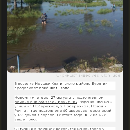
Скриншот видео ves_ulan_ude_
В поселке Наушки Кяхтинского района Бурятии
продолжает прибывать вода.
Напомним, вчера,
27 августа в подтопленном
районе был объявлен режим ЧС
. Вода зашла на 4
улицы - 1 Набережная, 2 Набережная, Новая и
Речная, где подтоплены 60 дворовых территорий,
у 125 домов в подпольях стоит вода, в 12 из-них –
выше пола.
Ситуация в Наушках находится на контроле у