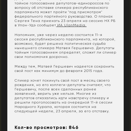
тайное голосование депутатов-единороссов по
вопросу об отставке спикера республиканского
парламента может пройти "под присмотром"
федерального партийного руководства. О планах
Сергея Тена приехать 23 апреля на сессию НХ РБ
в Улан-Удэ сообщает
ИА UlanMedia.
Напомним, уже через неделю состоится 11-я
сессия республиканского парламента, на которой,
возможно, будет решена политическая судьба
нынешнего спикера Матвея Гершевича. Депутаты
тайным голосованием определят, сложит ли спикер
свои полномочия досрочно.
Между тем, Матвей Гершевич надеется сохранить
свой пост как минимум до февраля 2015 года.
Спикер хочет покинуть свой пост в месяц своего
рождения, но его коллеги-депутаты считают, что
Гершевичу, после всех сделанных ранее
заявлений, верить уже нельзя. Многие из
депутатов отказались идти навстречу спикеру и
решили проголосовать на очередной 11-й сессии
Народного Хурала, которая состоится на
следующей неделе, 23 апреля, за его отставку.
Кол-во просмотров: 846