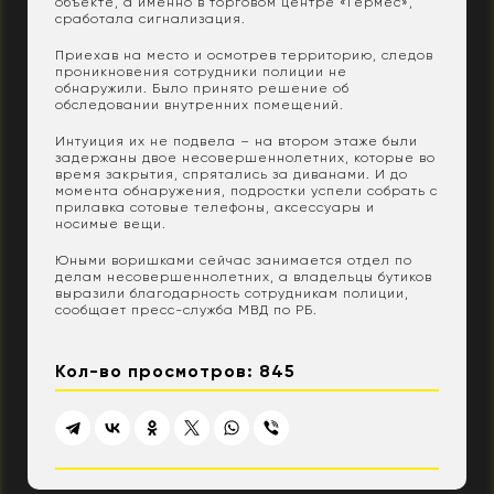
объекте, а именно в торговом центре «Гермес»,
сработала сигнализация.
Приехав на место и осмотрев территорию, следов
проникновения сотрудники полиции не
обнаружили. Было принято решение об
обследовании внутренних помещений.
Интуиция их не подвела – на втором этаже были
задержаны двое несовершеннолетних, которые во
время закрытия, спрятались за диванами. И до
момента обнаружения, подростки успели собрать с
прилавка сотовые телефоны, аксессуары и
носимые вещи.
Юными воришками сейчас занимается отдел по
делам несовершеннолетних, а владельцы бутиков
выразили благодарность сотрудникам полиции,
сообщает пресс-служба МВД по РБ.
Кол-во просмотров: 845