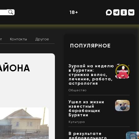
18+
т
Контакты
Другое
ПОПУЛЯРНОЕ
АЙОНА
Зурхай на неделю
в Бурятии:
стрижка волос,
лечение, работа,
астрология
Общество
Ушел из жизни
известный
барабанщик
Бурятии
Культура
В результате
добровольного