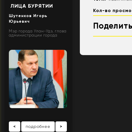
ЛИЦА БУРЯТИИ
Кол-во просмо
Шутенков Игорь
Юрьевич
Поделить
Мэр города Улан-Удэ, глава
администрации города
<
подробнее
>