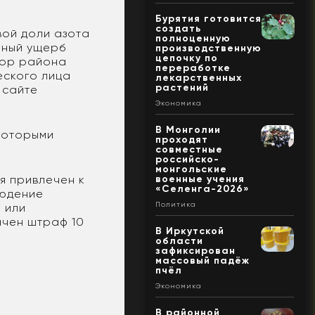
Бурятия готовится
создать
вой доли азота
полноценную
нный ущерб
производственную
цепочку по
урор района
переработке
еского лица
лекарственных
растений
 сайте
Экономика
В Монголии
которыми
проходят
совместные
российско-
монгольские
я привлечен к
военные учения
«Селенга-2026»
людение
Политика
 или
ачен штраф 10
В Иркутской
области
зафиксирован
массовый падёж
пчёл
Экономика
В районной