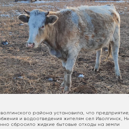
волгинского района установила, что предприяти
бжения и водоотведения жителям сел Иволгинск, Н
онно сбросило жидкие бытовые отходы на земли