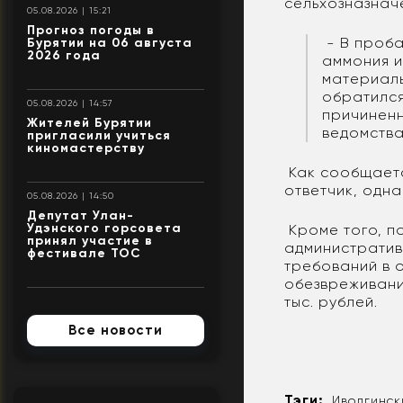
сельхозназнач
05.08.2026 | 15:21
Прогноз погоды в
- В проба
Бурятии на 06 августа
2026 года
аммония и
материаль
обратился
05.08.2026 | 14:57
причиненн
Жителей Бурятии
ведомства
пригласили учиться
киномастерству
Как сообщаетс
ответчик, одна
05.08.2026 | 14:50
Депутат Улан-
Удэнского горсовета
Кроме того, п
принял участие в
административн
фестивале ТОС
требований в 
обезвреживани
тыс. рублей.
Все новости
Тэги:
Иволгинск