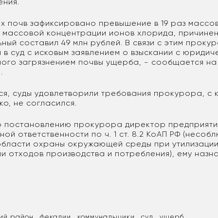
ения.
х почв зафиксировано превышение в 19 раз массо
 массовой концентрации ионов хлорида, причине
ный составил 49 млн рублей. В связи с этим прок
 в суд с исковым заявлением о взыскании с юридич
ого загрязнением почвы ущерба, - сообщается на
.
я, суды удовлетворили требования прокурора, с 
ко, не согласился.
о постановлению прокурора директор предприяти
ой ответственности по ч. 1 ст. 8.2 КоАП РФ (несоб
области охраны окружающей среды при утилизации
и отходов производства и потребления), ему назн
ий район
фекалии
коммунальщики
суд
ущерб