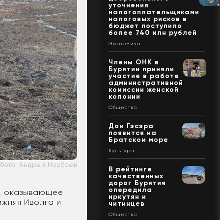
уточнения
налогоплательщиками
налоговых рисков в
бюджет поступило
более 740 млн рублей
Экономика
Члены ОНК в
Бурятии приняли
участие в работе
административной
комиссии женской
колонии
Общество
Дом Гэсэра
появится на
Братском море
Культура
Фото: Андрей Норбоев
В рейтинге
качественных
дорог Бурятия
опередила
е, оказывающее
иркутян и
ижняя Иволга и
читинцев
Общество