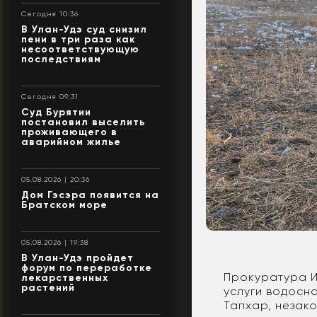
Сегодня 10:36
В Улан-Удэ суд снизил
пени в три раза как
несоответствующую
последствиям
Сегодня 09:31
Суд Бурятии
постановил выселить
проживающего в
аварийном жилье
05.08.2026 | 20:36
Дом Гэсэра появится на
Братском море
05.08.2026 | 19:38
В Улан-Удэ пройдет
форум по переработке
Прокуратура И
лекарственных
растений
услуги водосна
Тапхар, незак