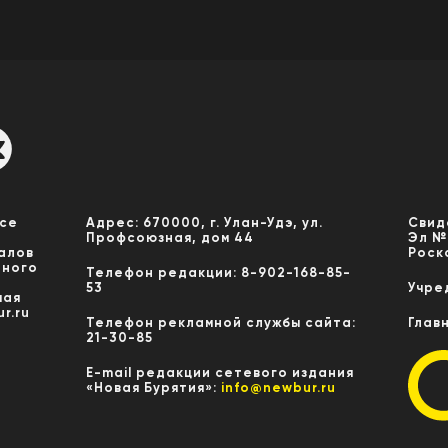
Все
Адрес: 670000, г. Улан-Удэ, ул.
Свид
Профсоюзная, дом 44
Эл №
алов
Роск
нного
Телефон редакции: 8-902-168-85-
53
Учре
мая
r.ru
Телефон рекламной службы сайта:
Глав
21-30-85
E-mail редакции сетевого издания
«Новая Бурятия»:
info@newbur.ru