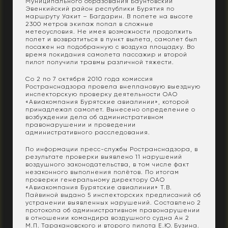
Муниципального образования Баунтовский
Эвенкийский район республики Бурятия по
маршруту Уакит – Багдарин. В полете на высоте
2300 метров экипаж попал в сложные
метеоусловия. Не имея возможности продолжить
полет и возвратиться в пункт вылета, самолет был
посажен на подобранную с воздуха площадку. Во
время покидания самолета пассажир и второй
пилот получили травмы различной тяжести.
Со 2 по 7 октября 2010 года комиссия
Ространснадзора провела внеплановую выездную
инспекторскую проверку деятельности ОАО
«Авиакомпания Бурятские авиалинии», которой
принадлежал самолет. Вынесено определение о
возбуждении дела об административном
правонарушении и проведении
административного расследования.
По информации пресс-службы Ространснадзора, в
результате проверки выявлено 11 нарушений
воздушного законодательства, в том числе факт
незаконного выполнения полётов. По итогам
проверки генеральному директору ОАО
«Авиакомпания Бурятские авиалинии» Т.В.
Пайвиной выдано 5 инспекторских предписаний об
устранении выявленных нарушений. Составлено 2
протокола об административном правонарушении
в отношении командира воздушного судна Ан 2
М.П. Таракановского и второго пилота Е.Ю. Бузина.