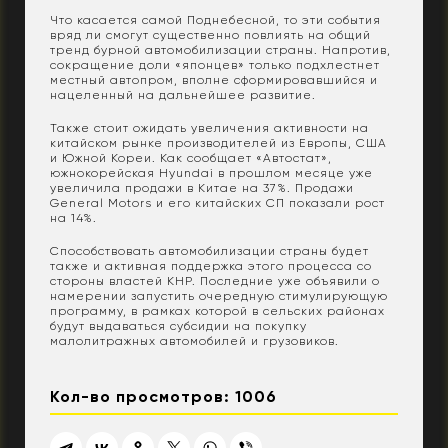
Что касается самой Поднебесной, то эти события
вряд ли смогут существенно повлиять на общий
тренд бурной автомобилизации страны. Напротив,
сокращение доли «японцев» только подхлестнет
местный автопром, вполне сформировавшийся и
нацеленный на дальнейшее развитие.
Также стоит ожидать увеличения активности на
китайском рынке производителей из Европы, США
и Южной Кореи. Как сообщает «Автостат»,
южнокорейская Hyundai в прошлом месяце уже
увеличила продажи в Китае на 37%. Продажи
General Motors и его китайских СП показали рост
на 14%.
Способствовать автомобилизации страны будет
также и активная поддержка этого процесса со
стороны властей КНР. Последние уже объявили о
намерении запустить очередную стимулирующую
программу, в рамках которой в сельских районах
будут выдаваться субсидии на покупку
малолитражных автомобилей и грузовиков.
Кол-во просмотров: 1006