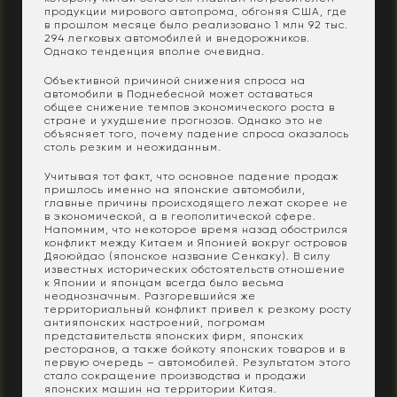
продукции мирового автопрома, обгоняя США, где
в прошлом месяце было реализовано 1 млн 92 тыс.
294 легковых автомобилей и внедорожников.
Однако тенденция вполне очевидна.
Объективной причиной снижения спроса на
автомобили в Поднебесной может оставаться
общее снижение темпов экономического роста в
стране и ухудшение прогнозов. Однако это не
объясняет того, почему падение спроса оказалось
столь резким и неожиданным.
Учитывая тот факт, что основное падение продаж
пришлось именно на японские автомобили,
главные причины происходящего лежат скорее не
в экономической, а в геополитической сфере.
Напомним, что некоторое время назад обострился
конфликт между Китаем и Японией вокруг островов
Дяоюйдао (японское название Сенкаку). В силу
известных исторических обстоятельств отношение
к Японии и японцам всегда было весьма
неоднозначным. Разгоревшийся же
территориальный конфликт привел к резкому росту
антияпонских настроений, погромам
представительств японских фирм, японских
ресторанов, а также бойкоту японских товаров и в
первую очередь – автомобилей. Результатом этого
стало сокращение производства и продажи
японских машин на территории Китая.