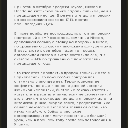
При этом в октябре продажи Toyota, Nissan и
Honda на китайском рынке падали сильнее, чем в
предыдущем месяце. В результате доля японских
марок составила всего до 17,1% против
прошлогодних 21,6%.
В числе наиболее пострадавших от антияпонских
настроений в КНР оказалась компания Nissan,
сделавшая большую ставку на продажи в Китае,
по сравнению со своими японскими конкурентами.
В результате в сентябре падение продаж
автомобилей Nissan в Китае составило 35%, а в
октябре – 41% по сравнению с показателями
предыдущего года.
Что касается перспектив продаж японских авто в
Поднебесной, то пока особых поводов для
оптимизма у японцев нет. Территориальные
конфликты, да еще и на фоне давней истории
взаимной неприязни, быстро не заканчиваются и
могут тлеть десятилетиями, если не столетиями. А
это значит, что сокращение доли японских авто на
китайском рынке, скорее всего, продолжится. Уже
сейчас некоторые эксперты заявляют о том, что
из-за китайского бойкота японские
автопроизводители могут понести еще больший
урон, чем в прошлом году после землетрясения в
Японии.