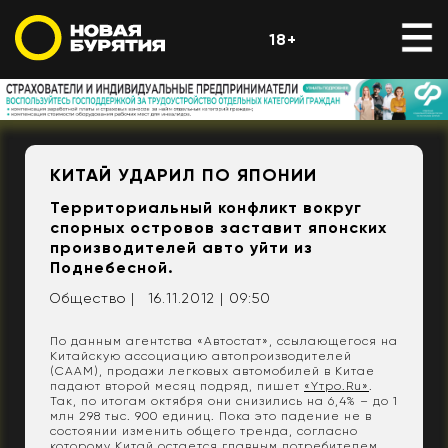
18+
КИТАЙ УДАРИЛ ПО ЯПОНИИ
Территориальный конфликт вокруг
спорных островов заставит японских
производителей авто уйти из
Поднебесной.
Общество |
16.11.2012 | 09:50
По данным агентства «Автостат», ссылающегося на
Китайскую ассоциацию автопроизводителей
(СААМ), продажи легковых автомобилей в Китае
падают второй месяц подряд, пишет
«Yтро.Ru»
.
Так, по итогам октября они снизились на 6,4% – до 1
млн 298 тыс. 900 единиц. Пока это падение не в
состоянии изменить общего тренда, согласно
которому Китай остается главным потребителем