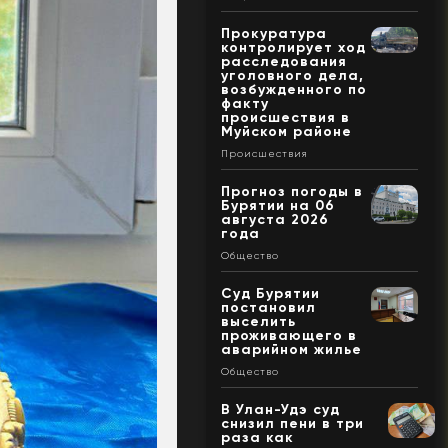
Прокуратура
контролирует ход
расследования
уголовного дела,
возбужденного по
факту
происшествия в
Муйском районе
Происшествия
Прогноз погоды в
Бурятии на 06
августа 2026
года
Общество
Суд Бурятии
постановил
выселить
проживающего в
аварийном жилье
Общество
В Улан-Удэ суд
снизил пени в три
раза как