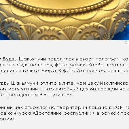
Ф
и Будды Шакьямуни поделился в своем телеграм-к
шеев. Судя по всему, фотографию Хамбо лама сд
оделился только вчера. К фото Аюшеев оставил под
удды Шакьямуни отлито в литейном цеху Иволгинско
ния могу уточнить, что литейный цех был создан на
е Президентом В.В. Путиным».
йный цех открылся на территории дацана в 2014 г
ров конкурса «Достояние республики» в рамках пр
ятии».