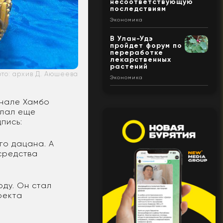
несоответствующую
последствиям
Экономика
В Улан-Удэ
пройдет форум по
переработке
лекарственных
растений
ото: архив Д. Аюшеева
Экономика
анале Хамбо
елал еще
пись:
го дацана. А
 средства
оду. Он стал
оекта