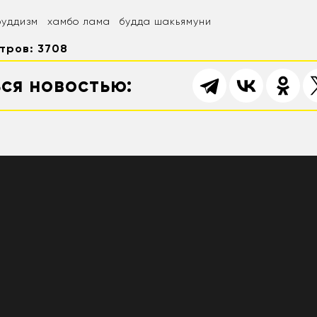
буддизм
хамбо лама
будда шакьямуни
тров: 3708
ся новостью: