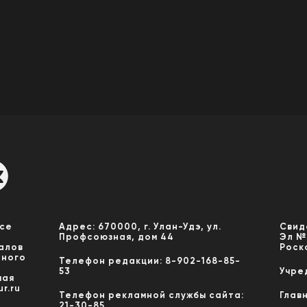
Все
Адрес: 670000, г. Улан-Удэ, ул.
Свид
Профсоюзная, дом 44
Эл №
алов
Роск
нного
Телефон редакции: 8-902-168-85-
53
Учре
мая
r.ru
Телефон рекламной службы сайта:
Глав
21-30-85