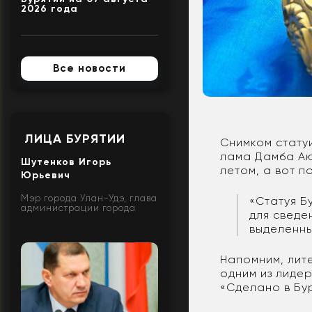
2026 года
Все новости
ЛИЦА БУРЯТИИ
Снимком стату
лама Дамба Аю
Шутенков Игорь
летом, а вот п
Юрьевич
Мэр города Улан-Удэ, глава
«Статуя Б
администрации города
для сведе
выделенны
Напомним, лите
одним из лиде
«Сделано в Бур