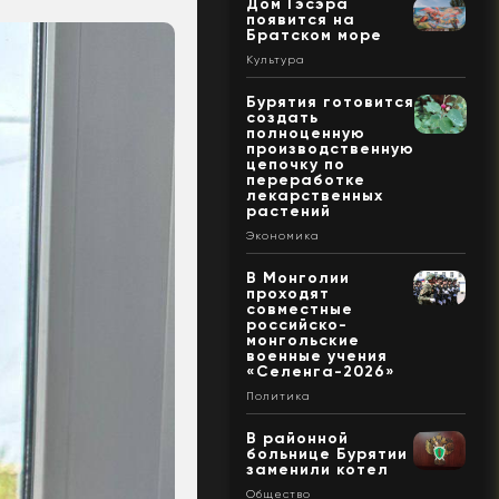
Дом Гэсэра
появится на
Братском море
Культура
Бурятия готовится
создать
полноценную
производственную
цепочку по
переработке
лекарственных
растений
Экономика
В Монголии
проходят
совместные
российско-
монгольские
военные учения
«Селенга-2026»
Политика
В районной
больнице Бурятии
заменили котел
Общество