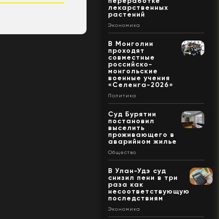
переработке
лекарственных
растений
Экономика
В Монголии
проходят
совместные
российско-
монгольские
военные учения
«Селенга-2026»
Политика
Суд Бурятии
постановил
выселить
проживающего в
аварийном жилье
Общество
В Улан-Удэ суд
снизил пени в три
раза как
несоответствующую
последствиям
Экономика