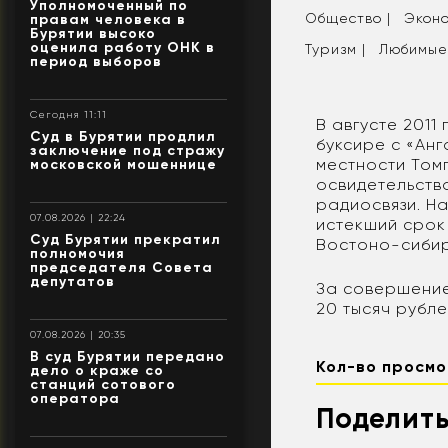
Уполномоченный по
Общество |
Эконо
правам человека в
Бурятии высоко
оценила работу ОНК в
Туризм |
Любимые
период выборов
Сегодня 11:11
В августе 2011
Суд в Бурятии продлил
буксире с «Анг
заключение под стражу
местности Том
московской мошеннице
освидетельств
радиосвязи. Н
07.08.2026 | 22:24
истекший срок 
Суд Бурятии прекратил
Востоно-сибир
полномочия
председателя Совета
депутатов
За совершение
20 тысяч рубл
07.08.2026 | 20:35
В суд Бурятии передано
Кол-во просмо
дело о краже со
станций сотового
оператора
Поделить