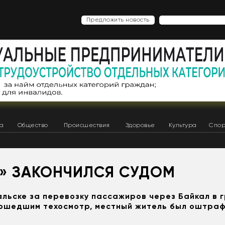
Предложить новость
ка
Общество
Происшествия
Здоровье
Культура
Спор
» ЗАКОНЧИЛСЯ СУДОМ
льске за перевозку пассажиров через Байкал в 
рошедшим техосмотр, местный житель был оштраф