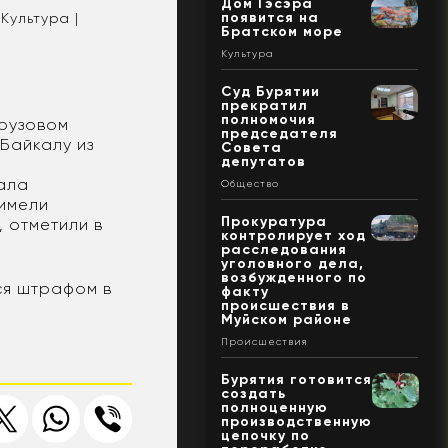
Дом Гэсэра
появится на
Культура |
Братском море
Культура
Суд Бурятии
прекратил
полномочия
грузовом
председателя
 Байкалу из
Совета
депутатов
вала
Общество
 имели
Прокуратура
, отметили в
контролирует ход
расследования
уголовного дела,
возбужденного по
ся штрафом в
факту
происшествия в
Муйском районе
Происшествия
Бурятия готовится
создать
полноценную
производственную
цепочку по