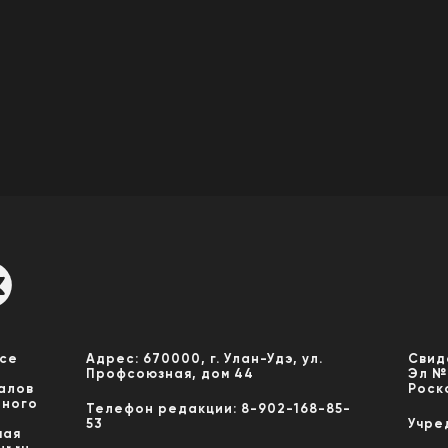
Все
Адрес: 670000, г. Улан-Удэ, ул.
Свид
Профсоюзная, дом 44
Эл №
алов
Роск
нного
Телефон редакции: 8-902-168-85-
53
Учре
мая