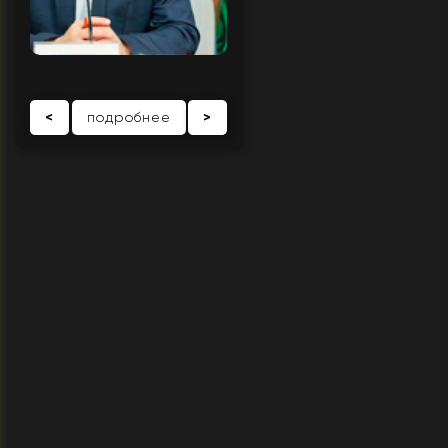
<
подробнее
>