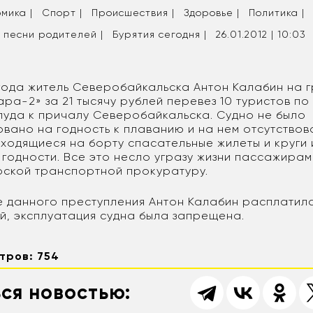
мика |
Спорт |
Происшествия |
Здоровье |
Политика |
 песни родителей |
Бурятия сегодня |
26.01.2012 | 10:03
 года житель Северобайкальска Антон Калабин на 
ара-2» за 21 тысячу рублей перевез 10 туристов по
пуда к причалу Северобайкальска. Судно не было
овано на годность к плаванию и на нем отсутство
аходящиеся на борту спасательные жилеты и круги
годности. Все это несло угразу жизни пассажирам
ской транспортной прокуратуру.
 данного преступления Антон Калабин расплатил
ей, эксплуатация судна была запрещена.
тров: 754
ся новостью: