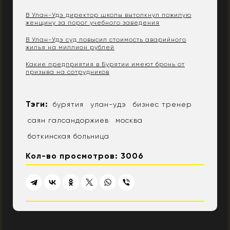
В Улан-Удэ директор школы вытолкнул пожилую
женщину за порог учебного заведения
В Улан-Удэ суд повысил стоимость аварийного
жилья на миллион рублей
Какие предприятия в Бурятии имеют бронь от
призыва на сотрудников
Тэги:
бурятия
улан-удэ
бизнес тренер
саян галсандоржиев
москва
боткинская больница
Кол-во просмотров: 3006