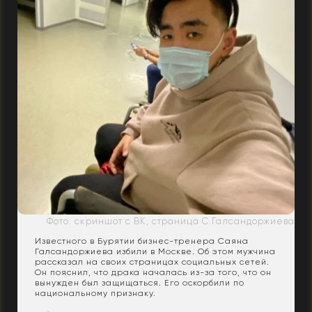
Фото: скриншот с ВК, страница С.Галсандоржиева
Известного в Бурятии бизнес-тренера Саяна
Галсандоржиева избили в Москве. Об этом мужчина
рассказал на своих страницах социальных сетей.
Он пояснил, что драка началась из-за того, что он
вынужден был защищаться. Его оскорбили по
национальному признаку.