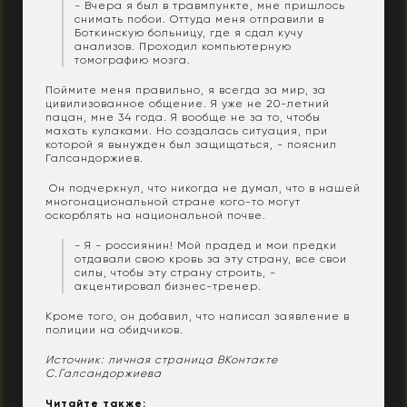
- Вчера я был в травмпункте, мне пришлось
снимать побои. Оттуда меня отправили в
Боткинскую больницу, где я сдал кучу
анализов. Проходил компьютерную
томографию мозга.
Поймите меня правильно, я всегда за мир, за
цивилизованное общение. Я уже не 20-летний
пацан, мне 34 года. Я вообще не за то, чтобы
махать кулаками. Но создалась ситуация, при
которой я вынужден был защищаться, - пояснил
Галсандоржиев.
Он подчеркнул, что никогда не думал, что в нашей
многонациональной стране кого-то могут
оскорблять на национальной почве.
- Я - россиянин! Мой прадед и мои предки
отдавали свою кровь за эту страну, все свои
силы, чтобы эту страну строить, -
акцентировал бизнес-тренер.
Кроме того, он добавил, что написал заявление в
полиции на обидчиков.
Источник: личная страница ВКонтакте
С.Галсандоржиева
Читайте также: