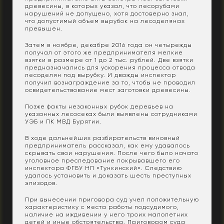
древесины, в которых указал, что лесорубами
нарушений не допущено, хотя достоверно знал,
что допустимый объем вырубок на лесоделянах
превышен.
Затем в ноябре, декабре 2016 года он четырежды
получал от этого же предпринимателя мелкие
взятки в размере от 1 до 2 тыс. рублей. Две взятки
предназначались для ускорения процесса отвода
лесоделян под вырубку. И дважды инспектор
получил вознаграждение за то, чтобы не проводил
освидетельствование мест заготовки древесины.
Позже факты незаконных рубок деревьев на
указанных лесосеках были выявлены сотрудниками
УЭБ и ПК МВД Бурятии.
В ходе дальнейших разбирательств виновный
предприниматель рассказал, как ему удавалось
скрывать свои нарушения. После чего было начато
уголовное преследование покрывавшего его
инспектора ФГБУ НП «Тункинский». Следствию
удалось установить и доказать шесть преступных
эпизодов.
При вынесении приговора суд учел положительную
характеристику с места работы подсудимого,
наличие на иждивении у него троих малолетних
детей и иные обстоятельства. Приговором суда