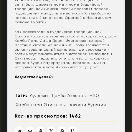
же в этот вторник, 19 сентября. Сегодня, 18
сентября, ширээтэ ламы и ламы Буддийской
традиционной Сангхи России проводят молебен
подношения мандалы в местности Улзыдобо, что
находится в 2 км от села Орогной в Иволгинском
районе Бурятии.
Как рассказали в Буддийской традиционной
Сангхе России, в этой местности находится аршан
Хамбо Ламы Даши Доржи Этигэлова, который
местные жители нашли в 2005 году. Сейчас там
организовали целый комплекс, где верующие и
гости могут ознакомиться с историей Хамбо ламы
Этигэлова. Недалеко от этого места находится
дворец Будды Ваджрадхары, построенный на
историческом месте Янгажинского дацана.
Возрастной ценз 0+
Тэги:
буддизм
Дамба Аюшеев
НЛО
Хамбо лама Этигэлов
новости Бурятии
Кол-во просмотров: 1462