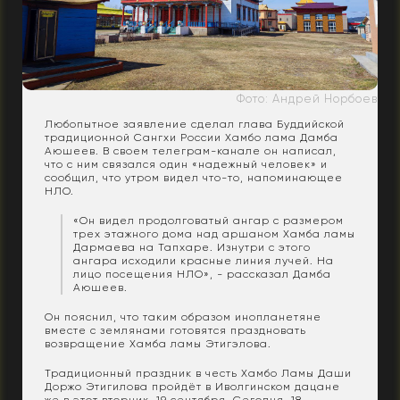
Фото: Андрей Норбоев
Любопытное заявление сделал глава Буддийской
традиционной Сангхи России Хамбо лама Дамба
Аюшеев. В своем телеграм-канале он написал,
что с ним связался один «надежный человек» и
сообщил, что утром видел что-то, напоминающее
НЛО.
«Он видел продолговатый ангар с размером
трех этажного дома над аршаном Хамба ламы
Дармаева на Тапхаре. Изнутри с этого
ангара исходили красные линия лучей. На
лицо посещения НЛО», - рассказал Дамба
Аюшеев.
Он пояснил, что таким образом инопланетяне
вместе с землянами готовятся праздновать
возвращение Хамба ламы Этигэлова.
Традиционный праздник в честь Хамбо Ламы Даши
Доржо Этигилова пройдёт в Иволгинском дацане