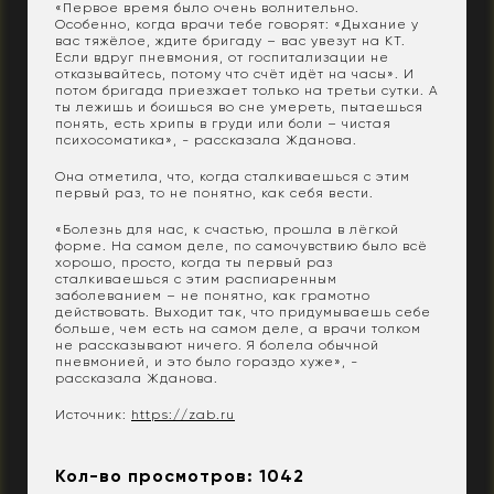
«Первое время было очень волнительно.
Особенно, когда врачи тебе говорят: «Дыхание у
вас тяжёлое, ждите бригаду – вас увезут на КТ.
Если вдруг пневмония, от госпитализации не
отказывайтесь, потому что счёт идёт на часы». И
потом бригада приезжает только на третьи сутки. А
ты лежишь и боишься во сне умереть, пытаешься
понять, есть хрипы в груди или боли – чистая
психосоматика», - рассказала Жданова.
Она отметила, что, когда сталкиваешься с этим
первый раз, то не понятно, как себя вести.
«Болезнь для нас, к счастью, прошла в лёгкой
форме. На самом деле, по самочувствию было всё
хорошо, просто, когда ты первый раз
сталкиваешься с этим распиаренным
заболеванием – не понятно, как грамотно
действовать. Выходит так, что придумываешь себе
больше, чем есть на самом деле, а врачи толком
не рассказывают ничего. Я болела обычной
пневмонией, и это было гораздо хуже», -
рассказала Жданова.
Источник:
https://zab.ru
Кол-во просмотров: 1042