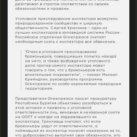
действовал в строгом соответствии со своими
обязанностями и правами.
Уголовное преследование инспектора возмутило
природоохранное сообщество и широкую
общественность. Сергей Красиков – один из
лучших инспекторов в заповедной системе России.
Российское отделение Greenpeace считает
необходимым снять с инспектора все обвинения.
"Отказ в уголовном преследовании
браконьеров, совершивших попытку наезда
на него, а также возбуждение уголовного
дела против самого инспектора может
говорить о том, что у браконьеров есть
влиятельные покровители", — сказал Михаил
Крейндлин, руководитель программы
Greenpeace по особо охраняемым природным
территориям.
Представители Greenpeace просят прокуратуру
Республики Бурятия объективно разобраться в
этой истории и привлечь к уголовной
ответственности лиц, виновных в незаконной охоте
на ООПТ и наезде на задержавшего их
инспектора. Гринпивцы считают, что если
браконьеры уйдут от ответственности, а
поймавший их инспектор понесёт наказание за то,
что добросовестно выполнял свои обязанности, это