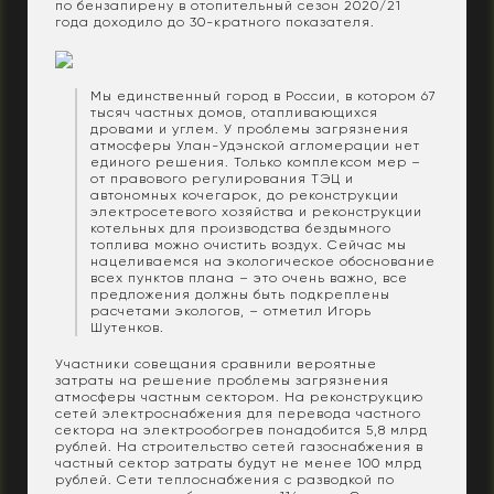
по бензапирену в отопительный сезон 2020/21
года доходило до 30-кратного показателя.
Мы единственный город в России, в котором 67
тысяч частных домов, отапливающихся
дровами и углем. У проблемы загрязнения
атмосферы Улан-Удэнской агломерации нет
единого решения. Только комплексом мер –
от правового регулирования ТЭЦ и
автономных кочегарок, до реконструкции
электросетевого хозяйства и реконструкции
котельных для производства бездымного
топлива можно очистить воздух. Сейчас мы
нацеливаемся на экологическое обоснование
всех пунктов плана – это очень важно, все
предложения должны быть подкреплены
расчетами экологов, – отметил Игорь
Шутенков.
Участники совещания сравнили вероятные
затраты на решение проблемы загрязнения
атмосферы частным сектором. На реконструкцию
сетей электроснабжения для перевода частного
сектора на электрообогрев понадобится 5,8 млрд
рублей. На строительство сетей газоснабжения в
частный сектор затраты будут не менее 100 млрд
рублей. Сети теплоснабжения с разводкой по