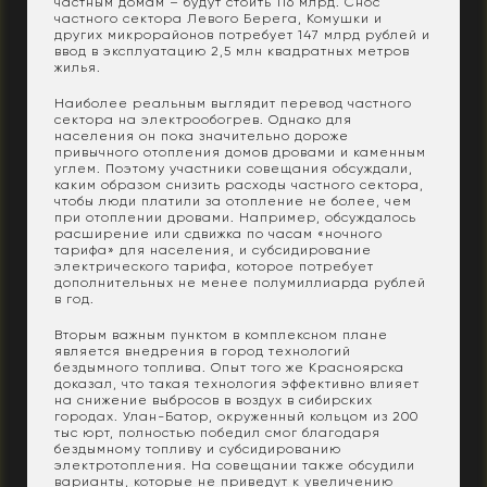
частным домам – будут стоить 116 млрд. Снос
частного сектора Левого Берега, Комушки и
других микрорайонов потребует 147 млрд рублей и
ввод в эксплуатацию 2,5 млн квадратных метров
жилья.
Наиболее реальным выглядит перевод частного
сектора на электрообогрев. Однако для
населения он пока значительно дороже
привычного отопления домов дровами и каменным
углем. Поэтому участники совещания обсуждали,
каким образом снизить расходы частного сектора,
чтобы люди платили за отопление не более, чем
при отоплении дровами. Например, обсуждалось
расширение или сдвижка по часам «ночного
тарифа» для населения, и субсидирование
электрического тарифа, которое потребует
дополнительных не менее полумиллиарда рублей
в год.
Вторым важным пунктом в комплексном плане
является внедрения в город технологий
бездымного топлива. Опыт того же Красноярска
доказал, что такая технология эффективно влияет
на снижение выбросов в воздух в сибирских
городах. Улан-Батор, окруженный кольцом из 200
тыс юрт, полностью победил смог благодаря
бездымному топливу и субсидированию
электротопления. На совещании также обсудили
варианты, которые не приведут к увеличению