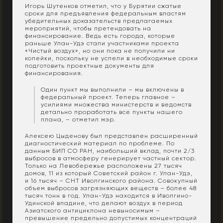
Игорь Шутенков отметил, что у Бурятии сжатые
сроки для предъявления федеральным властям
убедительных доказательств предлагаемых
мероприятий, чтобы претендовать на
финансирование. Ведь есть города, которые
раньше Улан-Удэ стали участниками проекта
«Чистый воздух», но они пока не получили ни
копейки, поскольку не успели в необходимые сроки
подготовить проектные документы для
финансирования.
Один пункт мы выполнили – мы включены в
федеральный проект. Теперь главное –
усилиями множества министерств и ведомств
детально проработать все пункты нашего
плана, – отметил мэр.
Алексею Цыденову был представлен расширенный
диагностический материал по проблеме. По
данным БИП СО РАН, наибольший вклад, почти 2/3
выбросов в атмосферу генерирует частный сектор.
Только на Левобережье расположены 27 тысяч
домов, 11 из который Советский район г. Улан-Удэ,
и 16 тысяч – СНТ Иволгинского района. Совокупный
объем выбросов загрязняющих веществ – более 48
тысяч тонн в год. Улан-Удэ находится в Иволгино-
Удинской впадине, что делают воздух в период
Азиатского антициклона невыносимым –
превышение предельно допустимых концентраций