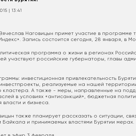
015 | 13:41
 Вячеслав Наговицын примет участие в программе 
Индекс». Запись состоится сегодня, 28 января, в Мо
алитическая программа о жизни в регионах Россий
ней участвуют российские губернаторы, главы адм
граммы: инвестиционная привлекательность Буряти
инвестпроекты, реализуемые на нашей территории
о кластера. А также - меры, направленные на под
аслей в условиях «антисанкций», бюджетная полити
 власти и бизнеса.
вицын также планирует рассказать о ситуации, свя
м Байкала и принимаемых властями Бурятии мерах.
ет в эфир 3 февраля.