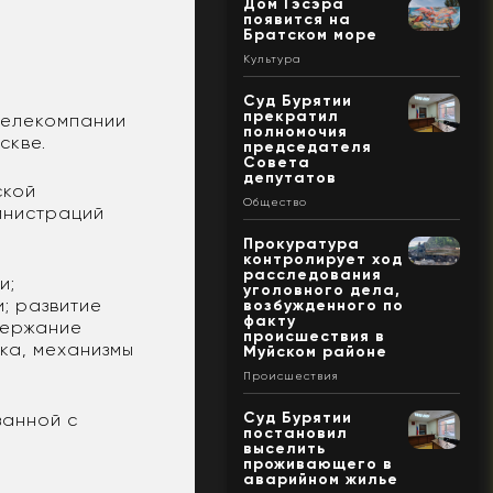
Дом Гэсэра
появится на
Братском море
Культура
Суд Бурятии
прекратил
телекомпании
полномочия
скве.
председателя
Совета
депутатов
ской
Общество
инистраций
Прокуратура
контролирует ход
расследования
и;
уголовного дела,
; развитие
возбужденного по
факту
держание
происшествия в
ка, механизмы
Муйском районе
Происшествия
Суд Бурятии
занной с
постановил
выселить
проживающего в
аварийном жилье