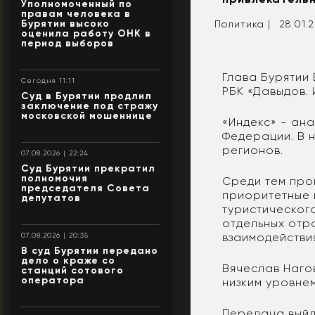
Уполномоченный по
правам человека в
Бурятии высоко
Политика |
28.01.2
оценила работу ОНК в
период выборов
Глава Бурятии
Сегодня 11:11
РБК «Давыдов. 
Суд в Бурятии продлил
заключение под стражу
московской мошеннице
«Индекс» - ан
Федерации. В 
регионов.
07.08.2026 | 22:24
Суд Бурятии прекратил
полномочия
Среди тем про
председателя Совета
приоритетные 
депутатов
туристическог
отдельных отр
взаимодействия
07.08.2026 | 20:35
В суд Бурятии передано
дело о краже со
Вячеслав Наго
станций сотового
оператора
низким уровне
Передача выйд