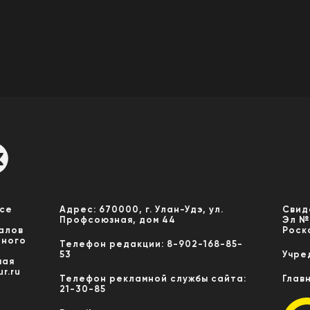
Все
Адрес: 670000, г. Улан-Удэ, ул.
Свид
Профсоюзная, дом 44
Эл №
алов
Роск
нного
Телефон редакции: 8-902-168-85-
53
Учре
мая
r.ru
Телефон рекламной службы сайта:
Глав
21-30-85