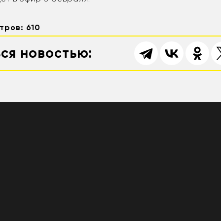
тров: 610
ся новостью: