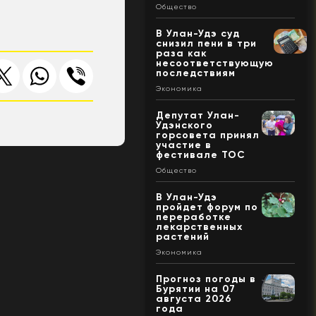
Общество
В Улан-Удэ суд
снизил пени в три
раза как
несоответствующую
последствиям
Экономика
Депутат Улан-
Удэнского
горсовета принял
участие в
фестивале ТОС
Общество
В Улан-Удэ
пройдет форум по
переработке
лекарственных
растений
Экономика
Прогноз погоды в
Бурятии на 07
августа 2026
года