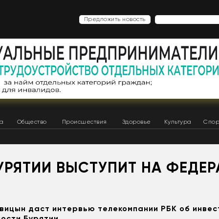
Предложить новость
ка
Общество
Происшествия
Здоровье
Культура
Спор
БУРЯТИИ ВЫСТУПИТ НА ФЕДЕ
вицын даст интервью телекомпании РБК об инве
ости Бурятии.