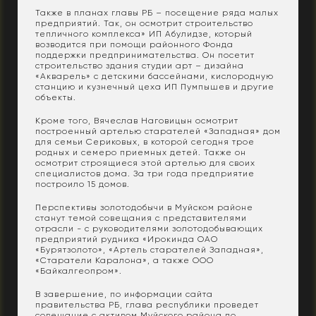
Также в планах главы РБ – посещение ряда малых
предприятий. Так, он осмотрит строительство
тепличного комплекса» ИП Абулидзе, который
возводится при помощи районного Фонда
поддержки предпринимательства. Он посетит
строительство здания студии арт – дизайна
«Акварель» с детскими бассейнами, кислородную
станцию и кузнечный цеха ИП Пумпышев и другие
объекты.
Кроме того, Вячеслав Наговицын осмотрит
построенный артелью старателей «Западная» дом
для семьи Сериковых, в которой сегодня трое
родных и семеро приемных детей. Также он
осмотрит строящиеся этой артелью для своих
специалистов дома. За три года предприятие
построило 15 домов.
Перспективы золотодобычи в Муйском районе
станут темой совещания с представителями
отрасли - с руководителями золотодобывающих
предприятий рудника «Ирокинда ОАО
«Бурятзолото», «Артель старателей Западная»,
«Старатели Каралона», а также ООО
«Байкалгеопром».
В завершение, по информации сайта
правительства РБ, глава республики проведет
совещание с активом Муйского района по