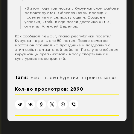
«В этом году три моста в Курумканском районе
ремонтируются. Обеспечиваем проезд к
поселениям и сельхозугодьям. Создаем
условия, чтобы люди могли достойно жить», -
отметил Алексей Цыденов.
Как
сообщал newbur,
глава республики посетил
Курумкан в день его 80-летия. После осмотра
мостов он побывал на празднике и поздравил с
этим событием жителей района. По случаю юбилея
курумканцы организовали массу спортивных и
культурных мероприятий.
Тэги:
мост
глава Бурятии
строительство
Кол-во просмотров: 2890