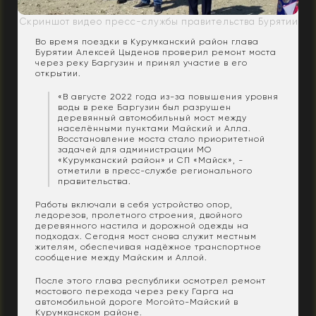
Скриншот видео пресс-службы правительства Бурятии
Во время поездки в Курумканский район глава
Бурятии Алексей Цыденов проверил ремонт моста
через реку Баргузин и принял участие в его
открытии.
«В августе 2022 года из-за повышения уровня
воды в реке Баргузин был разрушен
деревянный автомобильный мост между
населёнными пунктами Майский и Алла.
Восстановление моста стало приоритетной
задачей для администрации МО
«Курумканский район» и СП «Майск», -
отметили в пресс-службе регионального
правительства.
Работы включали в себя устройство опор,
ледорезов, пролетного строения, двойного
деревянного настила и дорожной одежды на
подходах. Сегодня мост снова служит местным
жителям, обеспечивая надёжное транспортное
сообщение между Майским и Аллой.
После этого глава республики осмотрел ремонт
мостового перехода через реку Гарга на
автомобильной дороге Могойто-Майский в
Курумканском районе.