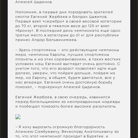
Алексей Цыденов.
Напомним, в первые дни порадовать зрителей
смогли Евгений Жербаев и Балдан Цыжипов.
Первый взял «серебро» в своей весовой категории
до 70 кг, второй в тяжелом весе до 125 кг взял
«бронзу». В последний день чемпионата еще одно
третье место в категории до 61 кг для республики
принес Алдар Бальжинимаев.
- Здесь спортсмены – это действующие чемпионы
мира, чемпионы Европы, лучшие спортсмены
планеты и на этих соревнованиях, в таких жестких
условиях наш Евгений выглядит очень достойно. С
учетом того, что его возраст позволяет идти еще
далеко, уверен, что пойдем дальше, пойдем на
мир, на Европу, в общем, будем двигаться, все у
нас впереди. Евгений очень достойную борьбу
показал, - подчеркнул Алексей Цыденов.
Евгений Жербаев, в свою очередь, извинился
перед болельщиками за неоправданные надежды
и пообещал показать более высокие результаты.
- Я хочу выразить огромную благодарность
Алексею Самбуевичу, Вячеславу Анатольевичу за
то, что этот чемпионат проходит в Бурятии, и