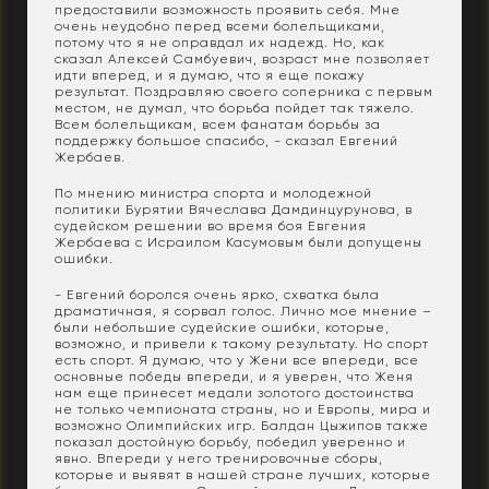
предоставили возможность проявить себя. Мне
очень неудобно перед всеми болельщиками,
потому что я не оправдал их надежд. Но, как
сказал Алексей Самбуевич, возраст мне позволяет
идти вперед, и я думаю, что я еще покажу
результат. Поздравляю своего соперника с первым
местом, не думал, что борьба пойдет так тяжело.
Всем болельщикам, всем фанатам борьбы за
поддержку большое спасибо, - сказал Евгений
Жербаев.
По мнению министра спорта и молодежной
политики Бурятии Вячеслава Дамдинцурунова, в
судейском решении во время боя Евгения
Жербаева с Исраилом Касумовым были допущены
ошибки.
- Евгений боролся очень ярко, схватка была
драматичная, я сорвал голос. Лично мое мнение –
были небольшие судейские ошибки, которые,
возможно, и привели к такому результату. Но спорт
есть спорт. Я думаю, что у Жени все впереди, все
основные победы впереди, и я уверен, что Женя
нам еще принесет медали золотого достоинства
не только чемпионата страны, но и Европы, мира и
возможно Олимпийских игр. Балдан Цыжипов также
показал достойную борьбу, победил уверенно и
явно. Впереди у него тренировочные сборы,
которые и выявят в нашей стране лучших, которые