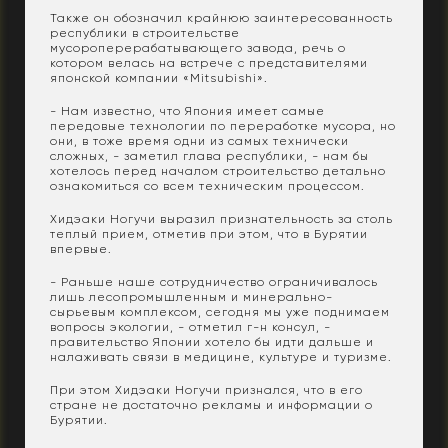
Также он обозначил крайнюю заинтересованность
республики в строительстве
мусороперерабатывающего завода, речь о
котором велась на встрече с представителями
японской компании «Mitsubishi».
- Нам известно, что Япония имеет самые
передовые технологии по переработке мусора, но
они, в тоже время одни из самых технически
сложных, - заметил глава республики, - нам бы
хотелось перед началом строительство детально
ознакомиться со всем техническим процессом.
Хидэаки Ногучи выразил признательность за столь
теплый прием, отметив при этом, что в Бурятии
впервые.
- Раньше наше сотрудничество ограничивалось
лишь лесопромышленным и минерально-
сырьевым комплексом, сегодня мы уже поднимаем
вопросы экологии, - отметил г-н консул, -
правительство Японии хотело бы идти дальше и
налаживать связи в медицине, культуре и туризме.
При этом Хидэаки Ногучи признался, что в его
стране не достаточно рекламы и информации о
Бурятии.