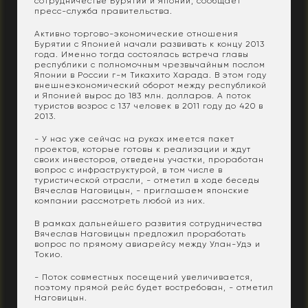
сотрудничестве Бурятии и Японии, сообщает
пресс-служба правительства.
Активно торгово-экономические отношения
Бурятии с Японией начали развивать к концу 2013
года. Именно тогда состоялась встреча главы
республики с полномочным чрезвычайным послом
Японии в России г-м Тикахито Харада. В этом году
внешнеэкономический оборот между республикой
и Японией вырос до 183 млн. долларов. А поток
туристов возрос с 137 человек в 2011 году до 420 в
2013.
- У нас уже сейчас на руках имеется пакет
проектов, которые готовы к реализации и ждут
своих инвесторов, отведены участки, проработан
вопрос с инфраструктурой, в том числе в
туристической отрасли, - отметил в ходе беседы
Вячеслав Наговицын, - приглашаем японские
компании рассмотреть любой из них.
В рамках дальнейшего развития сотрудничества
Вячеслав Наговицын предложил проработать
вопрос по прямому авиарейсу между Улан-Удэ и
Токио.
- Поток совместных посещений увеличивается,
поэтому прямой рейс будет востребован, - отметил
Наговицын.