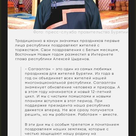
Фото: пресс-служба правительства Бурятии
Традиционно в канун значимых праздников первые
лица республики поздравляют жителей с
торжеством. Свои поздравления с Белым месяцем,
Восточным Новым годом разместил в Интернете
глава республики Алексей Цыденов.
- Сагаалган – это один из самых любимых
праздников для жителей Бурятии. Из года в
год он объединяет всех жителей нашей
многонациональной республики. Сагаалган
знаменует обновление человека и природы. А
в этом году начинается и новый 12-летний
цикл. И мы с чистыми помыслами и новыми
планами вступаем в этот период. При
поддержке президента наша республика
движется вперед. Не все сразу получается
решить, но мы работаем. Работаем – вместе.
В эти дни мы с особым трепетом и почитанием
поздравляем наших земляков, которые с
честью защищают нашу родину на