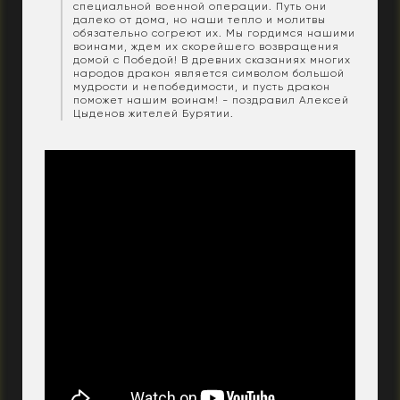
специальной военной операции. Путь они
далеко от дома, но наши тепло и молитвы
обязательно согреют их. Мы гордимся нашими
воинами, ждем их скорейшего возвращения
домой с Победой! В древних сказаниях многих
народов дракон является символом большой
мудрости и непобедимости, и пусть дракон
поможет нашим воинам! - поздравил Алексей
Цыденов жителей Бурятии.