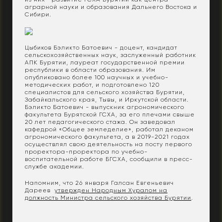
аграрной науки и образования Дальнего Востока и
Сибири.
Цыбиков Бэликто Батоевич - доцент, кандидат
сельскохозяйственных наук, заслуженный работник
АПК Бурятии, лауреат государственной премии
республики в области образования. Им
опубликовано более 100 научных и учебно-
методических работ, и подготовлено 120
специалистов для сельского хозяйства Бурятии,
Забайкальского края, Тывы, и Иркутской области.
Бэликто Батоевич - выпускник агрономического
факультета Бурятской ГСХА, за его плечами свыше
20 лет педагогического стажа. Он заведовал
кафедрой «Общее земледелие», работал деканом
агрономического факультета, а в 2019-2021 годах
осуществлял свою деятельность на посту первого
проректора-проректора по учебно-
воспитательной работе БГСХА, сообщили в пресс-
службе академии.
Напомним, что 26 января Галсан Евгеньевич
Дареев
утвержден Народным Хуралом на
должность Министра сельского хозяйства Бурятии
.