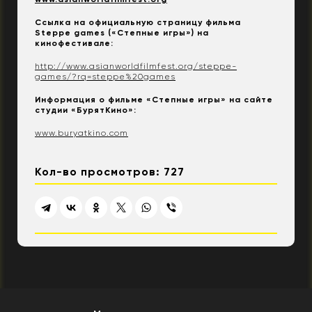
Ссылка на официальную страницу фильма
Steppe games («Степные игры») на
кинофестивале:
http://www.asianworldfilmfest.org/steppe-
games/?rq=steppe%20games
Информация о фильме «Степные игры» на сайте
студии «БурятКино»:
www.buryatkino.com
Кол-во просмотров: 727