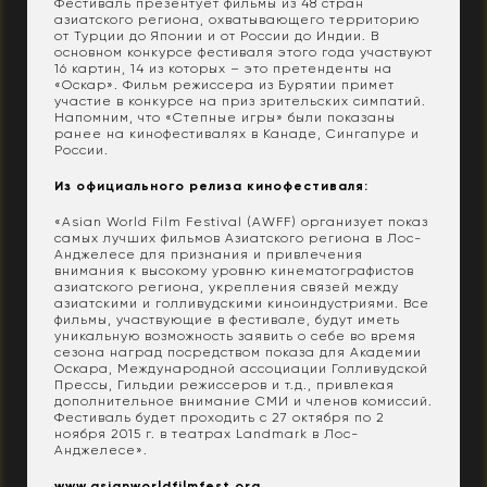
Фестиваль презентует фильмы из 48 стран
азиатского региона, охватывающего территорию
от Турции до Японии и от России до Индии. В
основном конкурсе фестиваля этого года участвуют
16 картин, 14 из которых – это претенденты на
«Оскар». Фильм режиссера из Бурятии примет
участие в конкурсе на приз зрительских симпатий.
Напомним, что «Степные игры» были показаны
ранее на кинофестивалях в Канаде, Сингапуре и
России.
Из официального релиза кинофестиваля:
«Asian World Film Festival (AWFF) организует показ
самых лучших фильмов Азиатского региона в Лос-
Анджелесе для признания и привлечения
внимания к высокому уровню кинематографистов
азиатского региона, укрепления связей между
азиатскими и голливудскими киноиндустриями. Все
фильмы, участвующие в фестивале, будут иметь
уникальную возможность заявить о себе во время
сезона наград посредством показа для Академии
Оскара, Международной ассоциации Голливудской
Прессы, Гильдии режиссеров и т.д., привлекая
дополнительное внимание СМИ и членов комиссий.
Фестиваль будет проходить с 27 октября по 2
ноября 2015 г. в театрах Landmark в Лос-
Анджелесе».
www.asianworldfilmfest.org