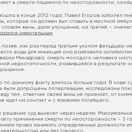
няют в смерти пациента по неосторожности, соо
ошла в конце 2012 года. Павел Егоров заболел пн
ы, которые он должен был ставить в местной амбу
 словам жены, дали улучшение, на третий – онемел
казался смертельным
.
ь позже, как раз перед третьим уколом фельдшер и
место воды для инъекций она разбавила антибиоти
верки Минздрава, смерть молодого человека наст
ной недостаточности, развившейся в результате 
докаином.
о по данному факту длилось больше года. В ходе с
в были допрошены потерпевшие, исследованы пока
жду тем, ответчик своей вины не признает, от ком
не идет на контакт и с близкими погибшего.
 решение суд вынесет через неделю. Максимальн
факту причинения смерти по неосторожности – 3 г
ением права занимать определенные должности ил
деятельностью или без такового.