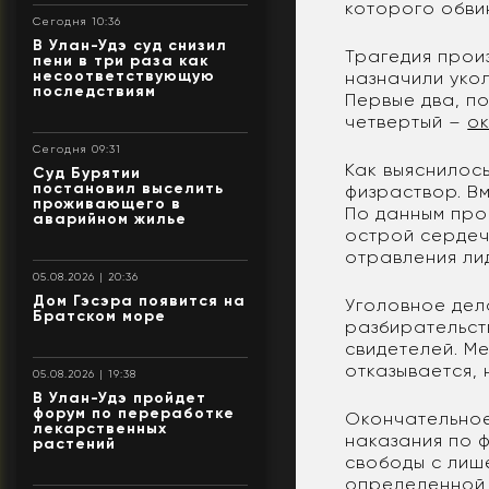
которого обви
Сегодня 10:36
В Улан-Удэ суд снизил
Трагедия произ
пени в три раза как
несоответствующую
назначили укол
последствиям
Первые два, по
четвертый –
о
Сегодня 09:31
Как выяснилос
Суд Бурятии
постановил выселить
физраствор. В
проживающего в
По данным про
аварийном жилье
острой сердеч
отравления ли
05.08.2026 | 20:36
Дом Гэсэра появится на
Уголовное дел
Братском море
разбирательст
свидетелей. Ме
отказывается, 
05.08.2026 | 19:38
В Улан-Удэ пройдет
форум по переработке
Окончательное
лекарственных
наказания по 
растений
свободы с лиш
определенной 