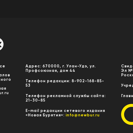
Все
Адрес: 670000, г. Улан-Удэ, ул.
Свид
Профсоюзная, дом 44
Эл №
алов
Роск
нного
Телефон редакции: 8-902-168-85-
53
Учре
мая
r.ru
Телефон рекламной службы сайта:
Глав
21-30-85
E-mail редакции сетевого издания
«Новая Бурятия»:
info@newbur.ru