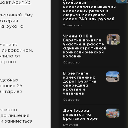
бщает
Ариг Ус
.
уточнения
налогоплательщиками
налоговых рисков в
евмонией. Ему
бюджет поступило
более 740 млн рублей
латории.
а рука, а
Экономика
Члены ОНК в
Бурятии приняли
зменила
участие в работе
административной
к лидокаином.
комиссии женской
упила от
колонии
острого
Общество
В рейтинге
качественных
удебных
дорог Бурятия
зания 26
опередила
иркутян и
ментариев
читинцев
Общество
ая мера
Дом Гэсэра
появится на
ода лишения
Братском море
и заниматься
Культура