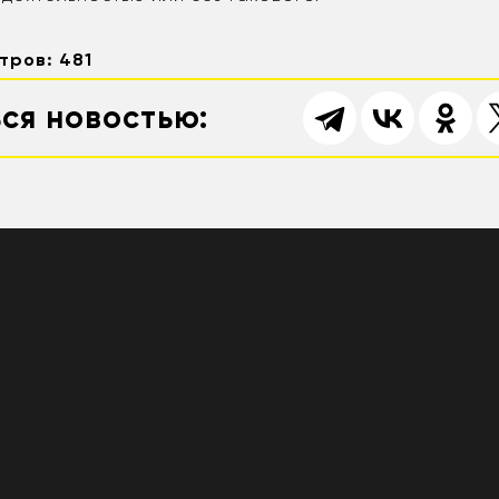
тров: 481
ся новостью: