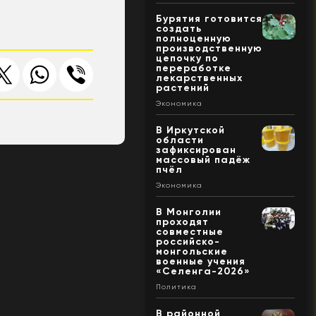
Бурятия готовится
создать
полноценную
производственную
цепочку по
переработке
лекарственных
растений
Экономика
В Иркутской
области
зафиксирован
массовый падёж
пчёл
Экономика
В Монголии
проходят
совместные
российско-
монгольские
военные учения
«Селенга-2026»
Политика
В районной