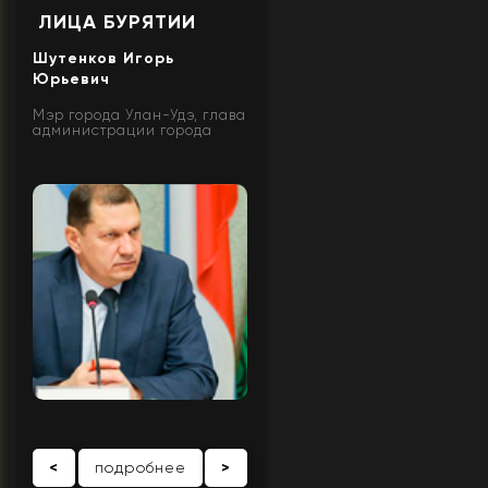
ЛИЦА БУРЯТИИ
Шутенков Игорь
Юрьевич
Мэр города Улан-Удэ, глава
администрации города
<
подробнее
>