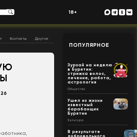
18+
т
Контакты
Другое
ПОПУЛЯРНОЕ
НУЮ
Зурхай на неделю
в Бурятии:
стрижка волос,
НЫ
лечение, работа,
астрология
Общество
 26
Ушел из жизни
известный
барабанщик
Бурятии
Культура
В результате
работника,
добровольного