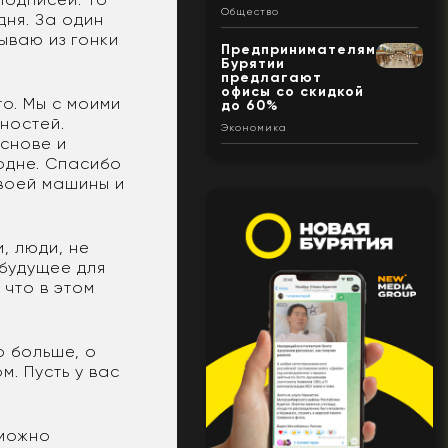
Общество
дня. За один
бываю из гонки
Предпринимателям
Бурятии
предлагают
офисы со скидкой
то. Мы с моими
до 60%
ностей.
Экономика
основе и
родне. Спасибо
своей машины и
, люди, не
будущее для
 что в этом
о больше, о
. Пусть у вас
зможно