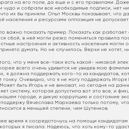
врага на его поле, да еще и с его правилами. Даже
 чудо и собрали все необходимые подписи, нет н
 что их бы приняли. Опыт Москвы показывает, что 
й населения и ресурсами оппозиция не допускает
ло важно показать пример. Показать как работает 
тся сбой, в ней могли резко поменяться правила по
естные настроения и активность населения могли о
принято думать. Но не случилось. Верхи не хотят, ни
 того, что у меня все-таки есть какой- никакой эле
корее всего очень удивится не увидев мою фамили
х, я должна поддержать кого-то из кандидатов, к
 гонку. Очевидно, что я не могу поддержать Игоря
. Может быть Игорь и не виноват, но сегодня на дан
яет систему, которая допустила вот это все, и фик
 нашем городе, и дикую коррупцию и состояние эк
 поддержу Вячеслава Мархаева только потому, что
тносится в меньшей степени, чем Шутенков.
ее время я сосредоточусь на помощи кандидатам 
 которых я писала. Надеюсь, что хоть кому-то удас