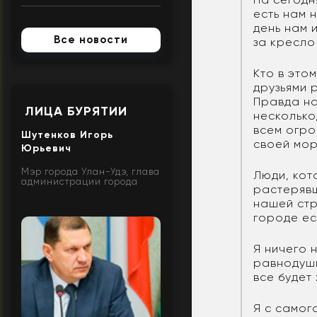
есть нам 
день нам 
Все новости
за кресло
Кто в это
друзьями 
Правда на
ЛИЦА БУРЯТИИ
несколько
всем огро
Шутенков Игорь
своей мор
Юрьевич
Мэр города Улан-Удэ, глава
Люди, кот
администрации города
растерявш
нашей стр
городе ес
Я ничего 
равнодушн
все будет
Я с самог