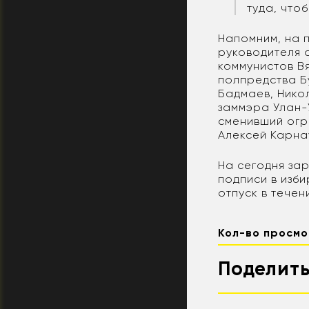
туда, что
Напомним, на п
руководителя 
коммунистов В
полпредства Б
Бадмаев, Никол
заммэра Улан-
сменивший огр
Алексей Карна
На сегодня за
подписи в изби
отпуск в течен
Кол-во просмо
Поделить