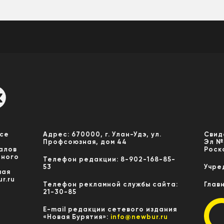
Все
Адрес: 670000, г. Улан-Удэ, ул.
Свид
Профсоюзная, дом 44
Эл №
алов
Роск
нного
Телефон редакции: 8-902-168-85-
53
Учре
мая
r.ru
Телефон рекламной службы сайта:
Глав
21-30-85
E-mail редакции сетевого издания
«Новая Бурятия»:
info@newbur.ru