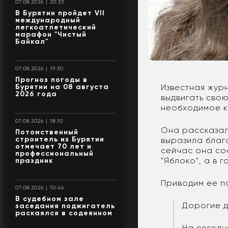
07.08.2026 | 20:33
В Бурятии пройдет VII
международный
легкоатлетический
марафон "Чистый
Байкал"
07.08.2026 | 19:30
Прогноз погоды в
Бурятии на 08 августа
Известная жур
2026 года
выдвигать сво
необходимое к
07.08.2026 | 18:10
Она рассказал
Потомственный
строитель из Бурятии
выразила благ
отмечает 70 лет и
сейчас она со
профессиональный
"Яблоко", а в 
праздник
Приводим ее п
07.08.2026 | 10:46
В судебном зале
Дорогие д
заседания поджигатель
раскаялся в содеянном
На сегодн