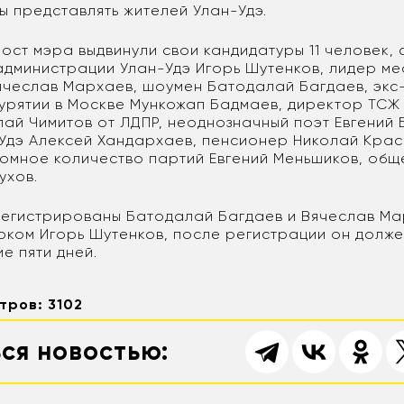
бы представлять жителей Улан-Удэ.
ост мэра выдвинули свои кандидатуры 11 человек, с
администрации Улан-Удэ Игорь Шутенков, лидер ме
ячеслав Мархаев, шоумен Батодалай Багдаев, экс
урятии в Москве Мункожап Бадмаев, директор ТСЖ
ай Чимитов от ЛДПР, неоднозначный поэт Евгений Б
Удэ Алексей Хандархаев, пенсионер Николай Крас
омное количество партий Евгений Меньшиков, общ
ухов.
регистрированы Батодалай Багдаев и Вячеслав Ма
рком Игорь Шутенков, после регистрации он должен
ие пяти дней.
тров: 3102
ся новостью: