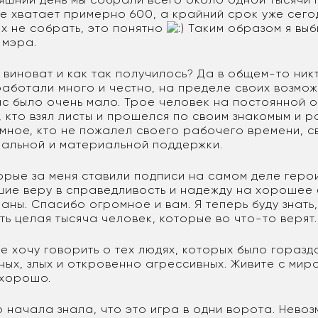
не хватает примерно 600, а крайний срок уже сего
их не собрать, это понятно
:) Таким образом я вы
 мэра.
м виноват и как так получилось? Да в общем-то ник
работали много и честно, на пределе своих возмож
с было очень мало. Трое человек на постоянной 
, кто взял листы и прошелся по своим знакомым и 
мное, кто не пожалел своего рабочего времени, 
альной и материальной поддержки.
орые за меня ставили подписи на самом деле герои
ие веру в справедливость и надежду на хорошее 
аны. Спасибо огромное и вам. Я теперь буду знать,
ть целая тысяча человек, которые во что-то верят.
не хочу говорить о тех людях, которых было горазд
ых, злых и откровенно агрессивных. Живите с миром
 хорошо.
о начала знала, что это игра в одни ворота. Нево