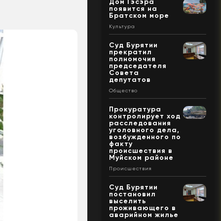
Дом Гэсэра
появится на
Братском море
Культура
Суд Бурятии
прекратил
полномочия
председателя
Совета
депутатов
Общество
Прокуратура
контролирует ход
расследования
уголовного дела,
возбужденного по
факту
происшествия в
Муйском районе
Происшествия
Суд Бурятии
постановил
выселить
проживающего в
аварийном жилье