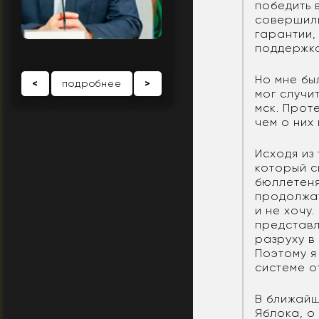
победить 
совершили
гарантии,
поддержко
Но мне бы
<
подробнее
>
мог случи
мск. Прот
чем о них 
Исходя из
который с
бюллетеня
продолжат
и не хочу
представл
разруху в
Поэтому я
системе о
В ближайш
Яблока, о