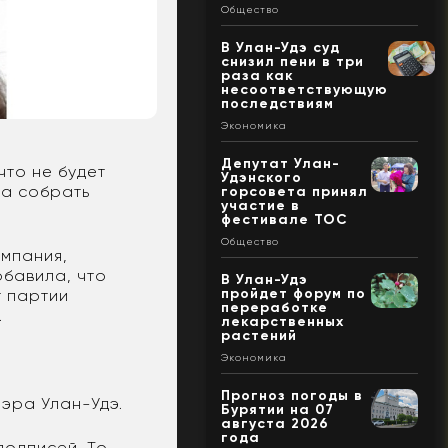
Общество
В Улан-Удэ суд
снизил пени в три
раза как
несоответствующую
последствиям
Экономика
Депутат Улан-
что не будет
Удэнского
ла собрать
горсовета принял
участие в
фестивале ТОС
Общество
ампания,
обавила, что
В Улан-Удэ
пройдет форум по
т партии
переработке
.
лекарственных
растений
Экономика
Прогноз погоды в
мэра Улан-Удэ.
Бурятии на 07
августа 2026
года
подписей. То