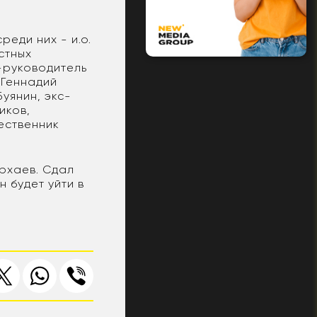
реди них - и.о.
стных
-руководитель
 Геннадий
уянин, экс-
иков,
ественник
рхаев. Сдал
 будет уйти в