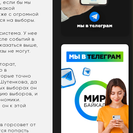
, если бы мы
икакой
даже с огромной
ся на выборы.
система. У нее
сле событий в
казаться выше,
зы не могут.
кторат,
ю в
оторые точно
 Шутенкова, да
ных выборах он
цию выборов, и
ономики.
 он к этой
в горсовет от
тся попасть