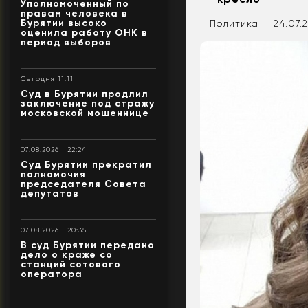
Уполномоченный по
правам человека в
Бурятии высоко
Политика |
24.07.2
оценила работу ОНК в
период выборов
Сегодня 11:11
Суд в Бурятии продлил
заключение под стражу
московской мошеннице
07.08.2026 | 22:24
Суд Бурятии прекратил
полномочия
председателя Совета
депутатов
07.08.2026 | 20:35
В суд Бурятии передано
дело о краже со
станций сотового
оператора