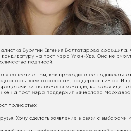
налистка Бурятии Евгения Балтатарова сообщила, 
ю кандидатуру на пост мэра Улан-Удэ. Она не смог
оличество подписей.
а в соцсети о том, как проходила ее подписная к
одарность всем горожанам, поддержавшим ее. И д
средоточится на помощи команде, которая идет о
гонке на пост мэра поддержит Вячеслава Мархаева
ост полностью:
рузья! Хочу сделать заявление в связи с выборами 
яшний день мы собрали всего около одной тысячи 