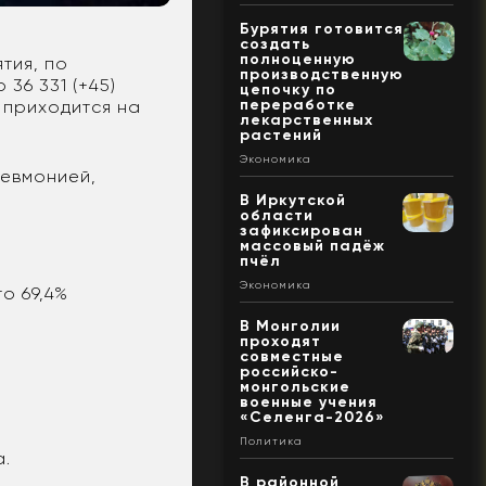
Бурятия готовится
создать
полноценную
тия, по
производственную
 36 331 (+45)
цепочку по
переработке
) приходится на
лекарственных
растений
Экономика
невмонией,
В Иркутской
области
зафиксирован
массовый падёж
пчёл
Экономика
о 69,4%
В Монголии
проходят
совместные
российско-
монгольские
военные учения
«Селенга-2026»
Политика
а.
В районной