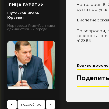
На телефон 8-
ЛИЦА БУРЯТИИ
сутки поступи
Шутенков Игорь
Юрьевич
Диспетчерская
Мэр города Улан-Удэ, глава
администрации города
По вопросам, 
телефоны горя
412883
Кол-во просмо
Поделить
<
подробнее
>