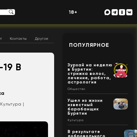
18+
т
Контакты
Другое
ПОПУЛЯРНОЕ
19 В
Зурхай на неделю
в Бурятии:
стрижка волос,
лечение, работа,
астрология
Общество
ка
Ушел из жизни
Культура |
известный
барабанщик
Бурятии
Культура
В результате
добровольного