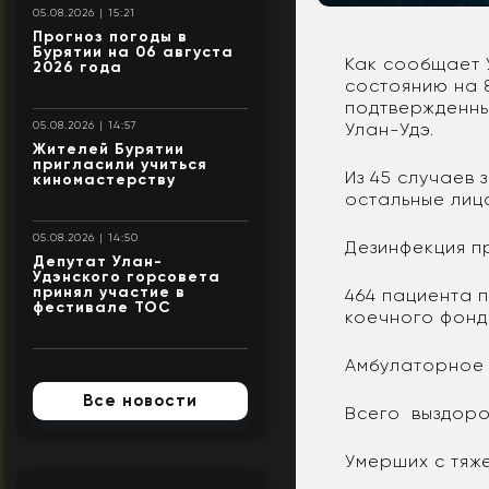
05.08.2026 | 15:21
Прогноз погоды в
Бурятии на 06 августа
Как сообщает 
2026 года
состоянию на 8
подтвержденных
Улан-Удэ.
05.08.2026 | 14:57
Жителей Бурятии
пригласили учиться
Из 45 случаев 
киномастерству
остальные лиц
05.08.2026 | 14:50
Дезинфекция п
Депутат Улан-
Удэнского горсовета
принял участие в
464 пациента 
фестивале ТОС
коечного фонд
Амбулаторное 
Все новости
Всего выздоров
Умерших с тяж