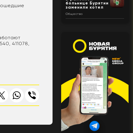
больнице Бурятии
прошедшие
заменили котел
Общество
работают
40, 411078,