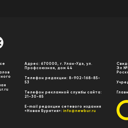
Все
Адрес: 670000, г. Улан-Удэ, ул.
Свид
Профсоюзная, дом 44
Эл №
алов
Роск
нного
Телефон редакции: 8-902-168-85-
53
Учре
мая
r.ru
Телефон рекламной службы сайта:
Глав
21-30-85
E-mail редакции сетевого издания
«Новая Бурятия»:
info@newbur.ru