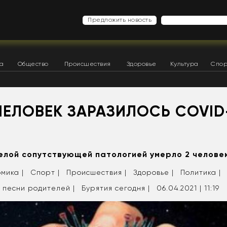
Предложить новость
ка
Общество
Происшествия
Здоровье
Культура
Спор
ЧЕЛОВЕК ЗАРАЗИЛОСЬ COVID-
И
желой сопутствующей патологией умерло 2 челове
мика |
Спорт |
Происшествия |
Здоровье |
Политика |
 песни родителей |
Бурятия сегодня |
06.04.2021 | 11:19