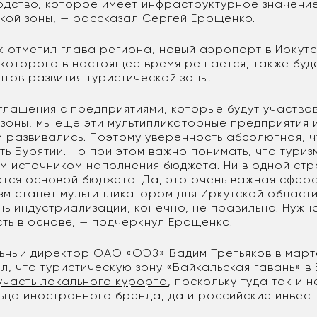
дство, которое имеет инфраструктурное значение
ской зоны, — рассказал Сергей Ерощенко.
к отметил глава региона, новый аэропорт в Иркутс
 которого в настоящее время решается, также буде
тов развития туристической зоны.
глашения с предприятиями, которые будут участвов
 зоны, мы еще эти мультипликаторные предприятия 
и развивались. Поэтому уверенность абсолютная, ч
ть Бурятии. Но при этом важно понимать, что туриз
ым источником наполнения бюджета. Ни в одной ст
ется основой бюджета. Да, это очень важная сфера
изм станет мультипликатором для Иркутской област
нь индустриализации, конечно, не правильно. Нужн
есть в основе, — подчеркнул Ерощенко.
ьный директор ОАО «ОЭЗ» Вадим Третьяков в марте
л, что туристическую зону «Байкальская гавань» в 
участь локального курорта
, поскольку туда так и 
ьца иностранного бренда, да и российские инвес