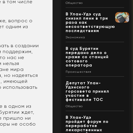
 в том числе
Общество
В Улан-Удэ суд
снизил пени в три
ке, вопрос о
раза как
т одним из
несоответствующую
последствиям
Экономика
ать в создании
В суд Бурятии
и поддержим,
передано дело о
краже со станций
то нас не
сотового
м нельзя
оператора
ране мира
Происшествия
, но надеяться
и, имеющей
Депутат Улан-
о использовать
Удэнского
горсовета принял
участие в
фестивале ТОС
 в одном из
Общество
Бурятии ждет,
В Улан-Удэ
не пришло ни
пройдет форум по
торы не особо
переработке
лекарственных