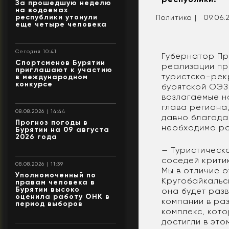
За прошедшую неделю
на водоемах
республики утонули
Политика |
09.06.
еще четыре человека
Сегодня 10:41
Губернатор Пр
Спортсменов Бурятии
реализации пр
приглашают к участию
туристско-рек
в международном
конкурсе
бурятской ОЭЗ
возлагаемые н
глава региона
08.08.2026 | 14:44
давно благода
Прогноз погоды в
необходимо раз
Бурятии на 09 августа
2026 года
— Туристическа
соседей критик
08.08.2026 | 11:39
Мы в отличие о
Уполномоченный по
Кругобайкальс
правам человека в
Бурятии высоко
она будет разв
оценила работу ОНК в
компании в ра
период выборов
комплекс, кот
достигли в эт