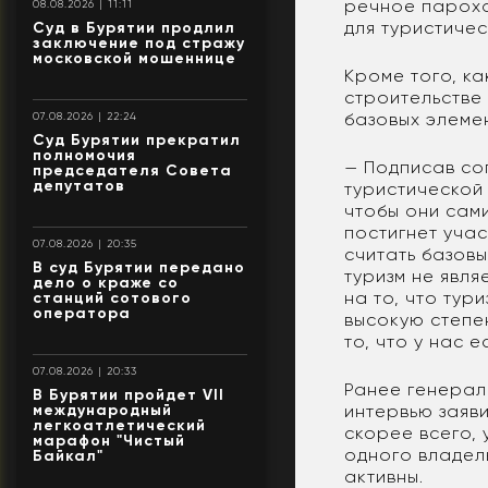
речное парохо
08.08.2026 | 11:11
для туристиче
Суд в Бурятии продлил
заключение под стражу
московской мошеннице
Кроме того, ка
строительстве
базовых элемен
07.08.2026 | 22:24
Суд Бурятии прекратил
полномочия
— Подписав со
председателя Совета
депутатов
туристической
чтобы они сам
постигнет учас
07.08.2026 | 20:35
считать базов
В суд Бурятии передано
туризм не явля
дело о краже со
на то, что тур
станций сотового
оператора
высокую степе
то, что у нас 
07.08.2026 | 20:33
Ранее генерал
В Бурятии пройдет VII
международный
интервью заяви
легкоатлетический
скорее всего,
марафон "Чистый
одного владел
Байкал"
активны.