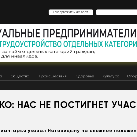
Предложить новость
ка
Общество
Происшествия
Здоровье
Культура
Спор
О: НАС НЕ ПОСТИГНЕТ УЧАС
И
иангарья указал Наговицыну на сложное положе