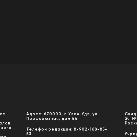
Все
Адрес: 670000, г. Улан-Удэ, ул.
Свид
Профсоюзная, дом 44
Эл №
алов
Роск
нного
Телефон редакции: 8-902-168-85-
53
Учре
мая