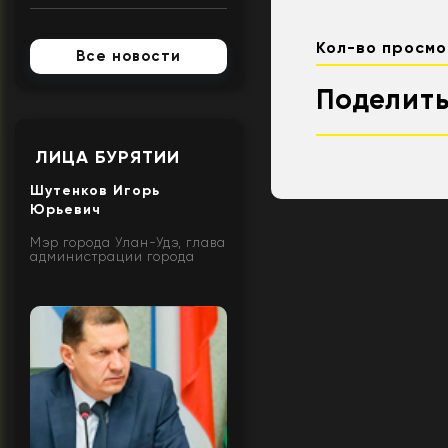
Кол-во просмо
Все новости
Поделить
ЛИЦА БУРЯТИИ
Шутенков Игорь
Юрьевич
Мэр города Улан-Удэ, глава
администрации города