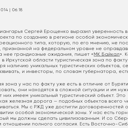
2014 | 06:18
иангарья Сергей Ерощенко выразил уверенность в
оекта по созданию в регионе особой экономическ
реационного типа, которую, по его мнению, не пос
, признанной на федеральном уровне не оправда
а нее грандиозные ожидания, пишет «
МК Байкал
». 
, в Иркутской области туристическая зона по факт
ря наличию уникальных туристических объектов, с
вивать, и инвесторы, по словам губернатора, есть
я зона у нас по факту уже есть в отличие от Буряти
овать, они находятся в сложной ситуации и им нуж
т них имеем уникальный туристический объект. Это
кая железная дорога — подобных объектов всего че
иваться. Мы с РЖД уже достигли договоренностей 
звитии особой экономической зоны. У нас есть гор
орый мы должны сделать цивилизованным. И со Сбе
ом отношении полного согласия. Есть Восточно-Си