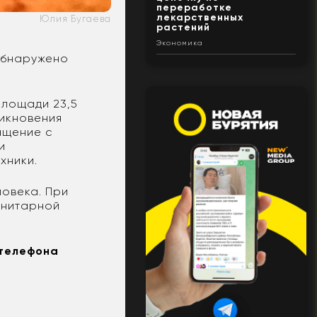
переработке
лекарственных
Юлия Бугаева
растений
Экономика
обнаружено
площади 23,5
никновения
ащение с
и
ехники.
ловека. При
анитарной
 телефона