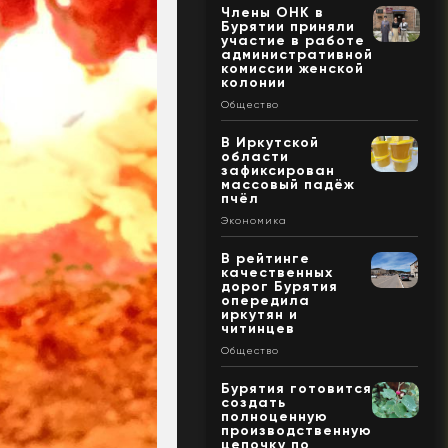
Члены ОНК в
Бурятии приняли
участие в работе
административной
комиссии женской
колонии
Общество
В Иркутской
области
зафиксирован
массовый падёж
пчёл
Экономика
В рейтинге
качественных
дорог Бурятия
опередила
иркутян и
читинцев
Общество
Бурятия готовится
создать
полноценную
производственную
цепочку по