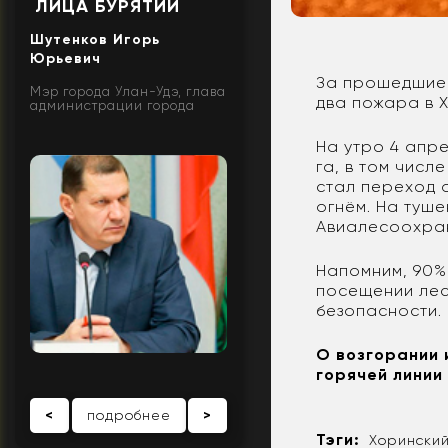
ЛИЦА БУРЯТИИ
Шутенков Игорь
Юрьевич
За прошедшие 
Мэр города Улан-Удэ, глава
два пожара в 
администрации города
На утро 4 апр
га, в том числ
стал переход 
огнём. На туш
Авиалесоохран
Напомним, 90%
посещении лес
безопасности.
О возгорании 
горячей линии
<
подробнее
>
Тэги:
Хорински