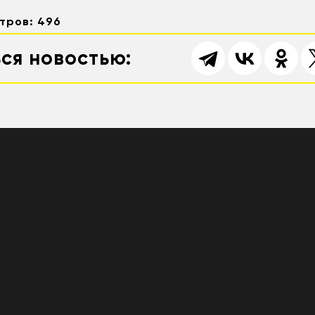
тров: 496
ся новостью: