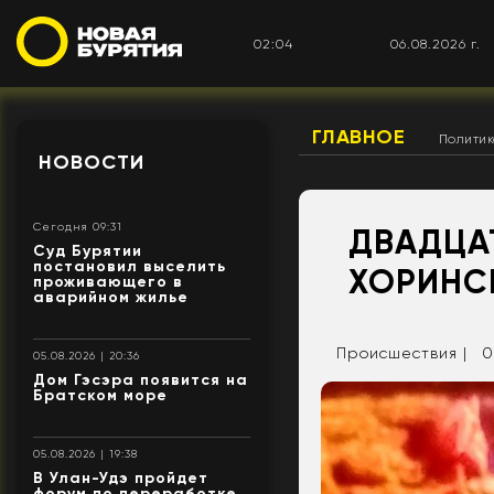
02:04
06.08.2026 г.
ГЛАВНОЕ
Полити
НОВОСТИ
Сегодня 09:31
ДВАДЦАТ
Суд Бурятии
постановил выселить
ХОРИНС
проживающего в
аварийном жилье
Происшествия |
0
05.08.2026 | 20:36
Дом Гэсэра появится на
Братском море
05.08.2026 | 19:38
В Улан-Удэ пройдет
форум по переработке