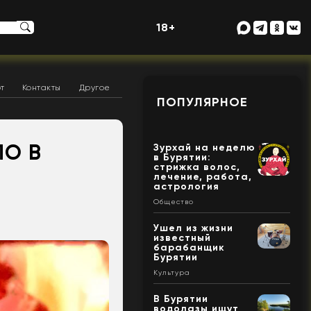
18+
т
Контакты
Другое
ПОПУЛЯРНОЕ
ЛО В
Зурхай на неделю
в Бурятии:
стрижка волос,
лечение, работа,
астрология
Общество
Ушел из жизни
известный
барабанщик
Бурятии
Культура
В Бурятии
водолазы ищут