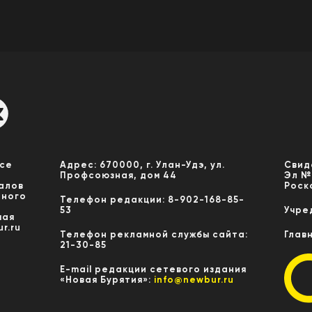
Все
Адрес: 670000, г. Улан-Удэ, ул.
Свид
Профсоюзная, дом 44
Эл №
алов
Роск
нного
Телефон редакции: 8-902-168-85-
53
Учре
мая
r.ru
Телефон рекламной службы сайта:
Глав
21-30-85
E-mail редакции сетевого издания
«Новая Бурятия»:
info@newbur.ru