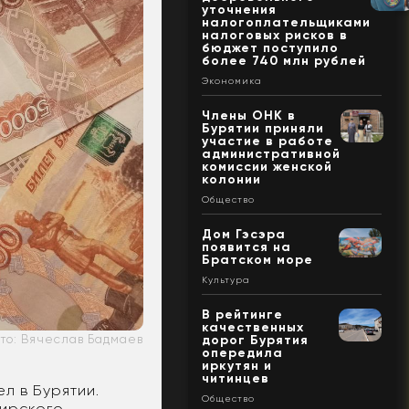
уточнения
налогоплательщиками
налоговых рисков в
бюджет поступило
более 740 млн рублей
Экономика
Члены ОНК в
Бурятии приняли
участие в работе
административной
комиссии женской
колонии
Общество
Дом Гэсэра
появится на
Братском море
Культура
В рейтинге
качественных
то: Вячеслав Бадмаев
дорог Бурятия
опередила
иркутян и
читинцев
л в Бурятии.
Общество
бирского