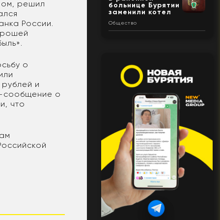
ром, решил
больнице Бурятии
заменили котел
ался
анка России.
Общество
орошей
ыль».
осьбу о
или
 рублей и
с-сообщение о
и, что
кам
 Российской