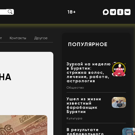
18+
т
Контакты
Другое
ПОПУЛЯРНОЕ
Зурхай на неделю
в Бурятии:
стрижка волос,
ОНА
лечение, работа,
астрология
Общество
Ушел из жизни
известный
барабанщик
Бурятии
Культура
В результате
добровольного