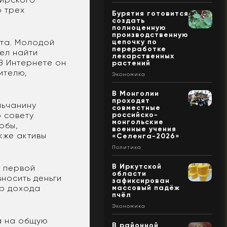
о трех
Бурятия готовится
создать
полноценную
производственную
ста. Молодой
цепочку по
переработке
ел найти
лекарственных
В Интернете он
растений
ителю,
Экономика
В Монголии
проходят
льчанину
совместные
 совету
российско-
монгольские
обы,
военные учения
кже активы
«Селенга-2026»
Политика
В Иркутской
а первой
области
носить деньги
зафиксирован
ер дохода
массовый падёж
пчёл
Экономика
ва на общую
В районной