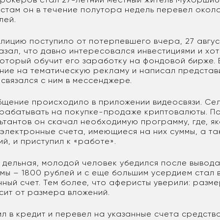
стам он в течение полутора недель перевел окол
лей.
олицию поступило от потерпевшего вчера, 27 авгу
азал, что давно интересовался инвестициями и хот
который обучит его заработку на фондовой бирже. 
ние на тематическую рекламу и написал представ
связался с ним в мессенджере.
щение происходило в приложении видеосвязи. Се
рабатывать на покупке-продаже криптовалюты. По
ьтантов он скачал необходимую программу, где, як
электронные счета, имеющиеся на них суммы, а та
й, и приступил к «работе».
ея дельная, молодой человек убедился после вывод
мы – 1800 рублей и с еще большим усердием стал в
нный счет. Тем более, что аферисты уверили: разм
сит от размера вложений.
ил в кредит и перевел на указанные счета средст