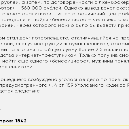
 рублей, а затем, по договоренности с лже-броке
боток» – 560 000 рублей. Однако вывод денег оказ
о словам аналитиков – из-за ограничений Центроб
 преодолеть, найдя «бенефициара – человека с х
орией, через которого можно было бы вывести приб
ом стал друг потерпевшего, откликнувшийся на пр
е они, следуя инструкции злоумышленников, оформ
ймы на его имя на общую сумму более 2,5 миллиона
дства интернет-преступникам. Только получив см
 найти еще одного «бенефициара», мужчины понял
 мошенниками.
зошедшего возбуждено уголовное дело по призна
предусмотренного ч. 4 ст. 159 Уголовного кодекса
дется следствие.
и
тров: 1842