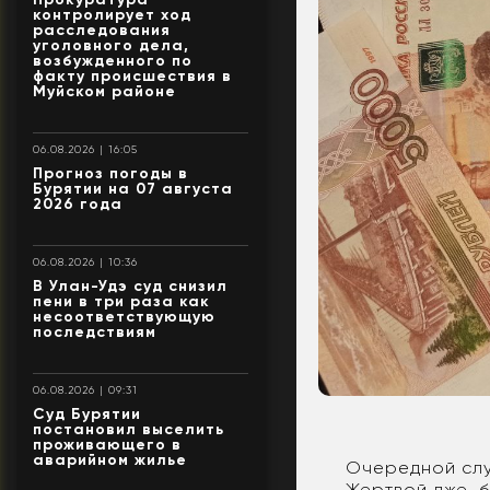
контролирует ход
расследования
уголовного дела,
возбужденного по
факту происшествия в
Муйском районе
06.08.2026 | 16:05
Прогноз погоды в
Бурятии на 07 августа
2026 года
06.08.2026 | 10:36
В Улан-Удэ суд снизил
пени в три раза как
несоответствующую
последствиям
06.08.2026 | 09:31
Суд Бурятии
постановил выселить
проживающего в
аварийном жилье
Очередной слу
Жертвой лже-б