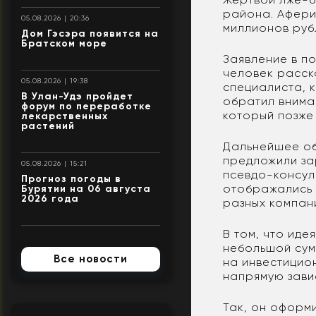
района. Афери
05.08.2026 | 20:36
миллионов руб
Дом Гэсэра появится на
Братском море
Заявление в п
человек расск
05.08.2026 | 19:38
специалиста, 
В Улан-Удэ пройдет
обратил внима
форум по переработке
который позже 
лекарственных
растений
Дальнейшее об
предложили за
05.08.2026 | 15:21
псевдо-консул
Прогноз погоды в
отображались 
Бурятии на 06 августа
2026 года
разных компани
В том, что ид
небольшой сум
Все новости
на инвестицио
напрямую зави
Так, он оформ