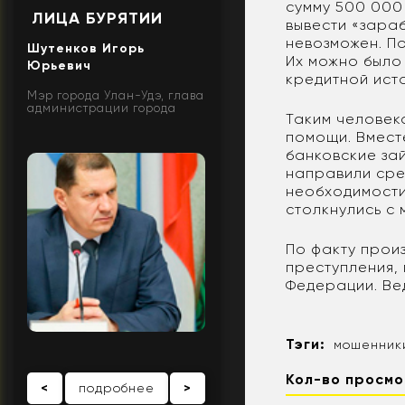
сумму 500 000
ЛИЦА БУРЯТИИ
вывести «зара
невозможен. П
Шутенков Игорь
Их можно было
Юрьевич
кредитной ист
Мэр города Улан-Удэ, глава
администрации города
Таким человек
помощи. Вмест
банковские за
направили сре
необходимости
столкнулись с
По факту прои
преступления, 
Федерации. Ве
Тэги:
мошенник
Кол-во просмо
<
подробнее
>