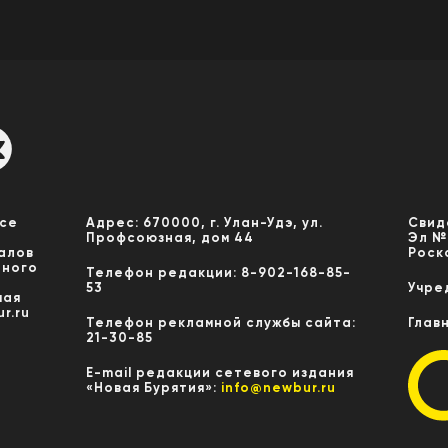
Все
Адрес: 670000, г. Улан-Удэ, ул.
Свид
Профсоюзная, дом 44
Эл №
алов
Роск
нного
Телефон редакции: 8-902-168-85-
53
Учре
мая
r.ru
Телефон рекламной службы сайта:
Глав
21-30-85
E-mail редакции сетевого издания
«Новая Бурятия»:
info@newbur.ru