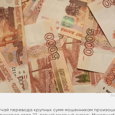
Фо
чай перевода крупных сумм мошенникам произоше
рокеров стал 27-летний местный житель Мухорши