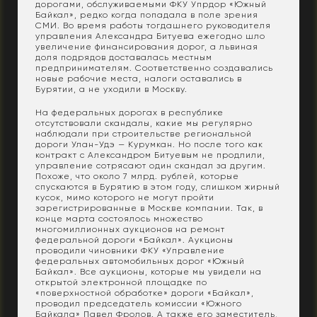
дорогами, обслуживаемыми ФКУ Упрдор «Южный
Байкал», редко когда попадала в поле зрения
СМИ. Во время работы тогдашнего руководителя
управления Александра Битуева ежегодно шло
увеличение финансирования дорог, а львиная
доля подрядов доставалась местным
предпринимателям. Соответственно создавались
новые рабочие места, налоги оставались в
Бурятии, а не уходили в Москву.
На федеральных дорогах в республике
отсутствовали скандалы, какие мы регулярно
наблюдали при строительстве региональной
дороги Улан-Удэ — Курумкан. Но после того как
контракт с Александром Битуевым не продлили,
управление сотрясают один скандал за другим.
Похоже, что около 7 млрд. рублей, которые
спускаются в Бурятию в этом году, слишком жирный
кусок, мимо которого не могут пройти
зарегистрированные в Москве компании. Так, в
конце марта состоялось множество
многомиллионных аукционов на ремонт
федеральной дороги «Байкал». Аукционы
проводили чиновники ФКУ «Управление
федеральных автомобильных дорог «Южный
Байкал». Все аукционы, которые мы увидели на
открытой электронной площадке по
«поверхностной обработке» дороги «Байкал»,
проводил председатель комиссии «Южного
Байкала» Павел Фролов. А также его заместитель,