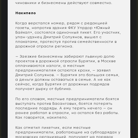
чиновники и бизнесмены действуют совместно.
Накипело
Когда верстался номер, рядом с редакцией
газеты, напротив здания ФКУ Упрдор «Южный
Байкал», состоялся одиночный пикет. Его участник,
улан-удэнец Дмитрий Солуянов, вышел с
плакатами, протестуя против семейственности в
дорожной отрасли региона.
— Заезжие бизнесмены забирают львиную долю
проектов в дорожной отрасли Бурятии, в Москве
оплачиваются налоги, а местным
предпринимателям остаются крохи, — заявил
Дмитрий Солуянов. — Бурятия это большая семья,
а деньги должны оставаться в семье. А не как
сейчас, когда Бурятия от дорожных подрядов
получает дырку от бублика.
По его словам, местные предприниматели боятся
выступать против Басанговых, боятся потерять
последние подряды. А ему терять нечего — он
ранее работал в отрасли, но остался без работы.
Как говорится, накипело.
Как отметил пикетчик, если местные
предприниматели, работающие на субподрядах у
московских организаций, получают на порядок