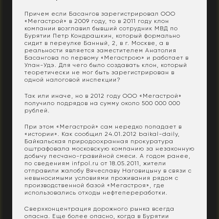
Причем если Басангов зарегистрировал ООО
«Мегастрой» в 2009 году, то в 2011 году клон
компании возглавил бывший сотрудник МВД по
Бурятии Петр Кондрашкин, который формально
сидит в переулке Банный, 2, в г. Москве, а в
реальности является заместителем Анатолия
Басангова по первому «Мегастрою» и работает в
Улан-Удэ. Для чего было создавать клон, который
теоретически не мог быть зарегистрирован в
одной налоговой инспекции?
Так или иначе, но в 2012 году ООО «Мегастрой»
получило подрядов на сумму около 500 000 000
рублей.
При этом «Мегастрой» сам нередко попадает в
«истории». Как сообщил 24.01.2012 baikal-daily,
Байкальская природоохранная прокуратура
оштрафовала московскую компанию за незаконную
добычу песчано-гравийной смеси. А годом ранее,
по сведениям infpol.ru от 18.05.2011, жители
отправили жалобу Вячеславу Наговицыну в связи с
невыносимыми условиями проживания рядом с
производственной базой «Мегастроя», где
использовались отходы нефтепереработки.
Сверхконцентрация дорожного рынка всегда
опасна. Еще более опасно, когда в Бурятии