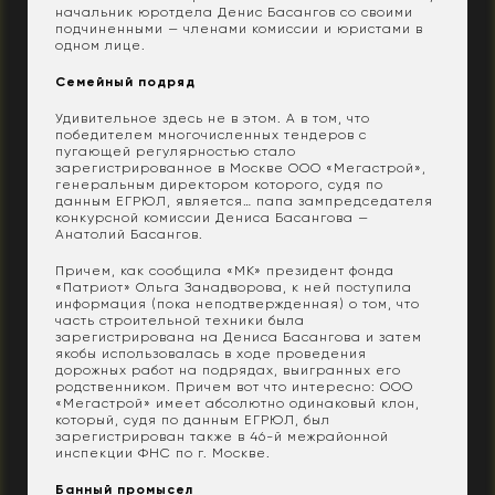
начальник юротдела Денис Басангов со своими
подчиненными — членами комиссии и юристами в
одном лице.
Семейный подряд
Удивительное здесь не в этом. А в том, что
победителем многочисленных тендеров с
пугающей регулярностью стало
зарегистрированное в Москве ООО «Мегастрой»,
генеральным директором которого, судя по
данным ЕГРЮЛ, является… папа зампредседателя
конкурсной комиссии Дениса Басангова —
Анатолий Басангов.
Причем, как сообщила «МК» президент фонда
«Патриот» Ольга Занадворова, к ней поступила
информация (пока неподтвержденная) о том, что
часть строительной техники была
зарегистрирована на Дениса Басангова и затем
якобы использовалась в ходе проведения
дорожных работ на подрядах, выигранных его
родственником. Причем вот что интересно: ООО
«Мегастрой» имеет абсолютно одинаковый клон,
который, судя по данным ЕГРЮЛ, был
зарегистрирован также в 46-й межрайонной
инспекции ФНС по г. Москве.
Банный промысел