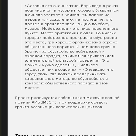
«Сегодня это очень важно! Ведь вода в реках
поднимается, и мусор из города в буквальном
в смысле утекает в Байкал. Мы далеко не
первые и, к сожалению, не последние, кто
провел и проведет здесь акцию по сбору
мусора. Набережная - это лицо населенного
пункта. Место притяжения людей. Во многих
городах набережные прекрасно обустроены -
это места, где хорошо организована охрана
общественного порядка. И нам надо срочно
браться за обустройство набережной и
охраной порядка, заниматься прививанием
элементарной культурой поведения. Это
можно и нужно сделать!», - написал
общественник в соцсетях. – «Очевидно, что
город Улан-Удэ должен предпринимать
кардинальные методы по обустройству и
контролю общественного порядка в этом
месте».
Проект реализуется победителем Международной
премии #МЫВМЕСТЕ, при поддержке средств
гранта Ассоциации волонтерских центров.
Тэги: