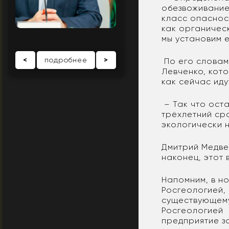
обезвоживание
класс опасност
как органичес
мы установим 
<
подробнее
>
По его словам
Левченко, кот
как сейчас ид
– Так что оста
трёхлетний сро
экологически 
Дмитрий Медвед
наконец, этот
Напомним, в н
Росгеологией, 
существующему
Росгеологией 
предприятие з