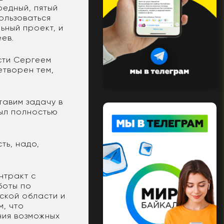
редный, пятый
ользоваться
ьный проект, и
еев.
сти Сергеем
етворен тем,
тавим задачу в
был полностью
ть, надо,
нтракт с
боты по
ской области и
, что
ния возможных