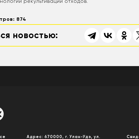
нологии рекультивации отходов.
тров: 874
ся новостью:
Все
Адрес: 670000, г. Улан-Удэ, ул.
Свид