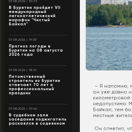
07.08.2026 | 20:33
В Бурятии пройдет VII
международный
легкоатлетический
марафон "Чистый
Байкал"
07.08.2026 | 19:30
Прогноз погоды в
Бурятии на 08 августа
2026 года
07.08.2026 | 18:10
Потомственный
строитель из Бурятии
отмечает 70 лет и
– Я напомню, 
профессиональный
он уже давно 
праздник
километровой 
недопустимо. М
Байкал, тем бо
07.08.2026 | 10:46
В судебном зале
местные жители
заседания поджигатель
раскаялся в содеянном
Он отметил, ч