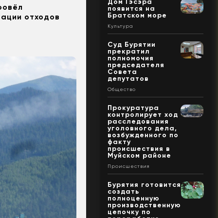
Дом Гэсэра
ровёл
появится на
Братском море
дации отходов
Культура
Суд Бурятии
прекратил
полномочия
председателя
Совета
депутатов
Общество
Прокуратура
контролирует ход
расследования
уголовного дела,
возбужденного по
факту
происшествия в
Муйском районе
Происшествия
Бурятия готовится
создать
полноценную
производственную
цепочку по