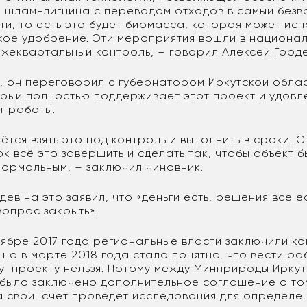
 шлам-лигнина с переводом отходов в самый безв
и, то есть это будет биомасса, которая может исп
кое удобрение. Эти мероприятия вошли в национал
ежеквартальный контроль, – говорил Алексей Горд
, он переговорил с губернатором Иркутской обла
орый полностью поддерживает этот проект и удовл
ут работы.
ётся взять это под контроль и выполнить в сроки. С
к всё это завершить и сделать так, чтобы объект 
нормальным, – заключил чиновник.
ев на это заявил, что «деньги есть, решения все ес
 вопрос закрыть».
оябре 2017 года региональные власти заключили ко
но в марте 2018 года стало понятно, что вести ра
 проекту нельзя. Потому между Минприроды Иркут
было заключено дополнительное соглашение о том
а свой счёт проведёт исследования для определе