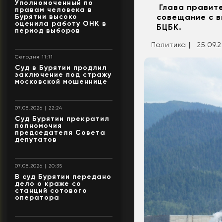
Уполномоченный по
Глава правите
правам человека в
Бурятии высоко
совещание с в
оценила работу ОНК в
БЦБК.
период выборов
Политика |
25.09.2
Сегодня 11:11
Суд в Бурятии продлил
заключение под стражу
московской мошеннице
07.08.2026 | 22:24
Суд Бурятии прекратил
полномочия
председателя Совета
депутатов
07.08.2026 | 20:35
В суд Бурятии передано
дело о краже со
станций сотового
оператора