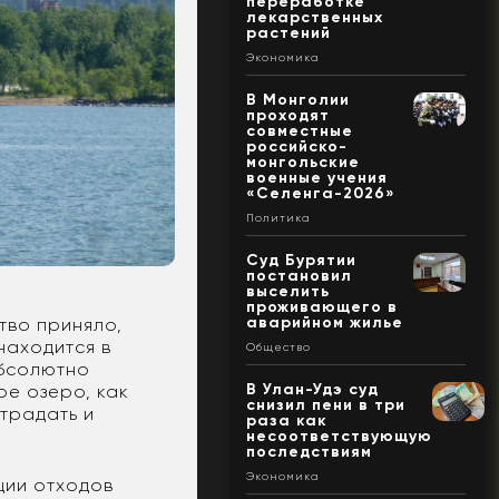
переработке
лекарственных
растений
Экономика
В Монголии
проходят
совместные
российско-
монгольские
военные учения
«Селенга-2026»
Политика
Суд Бурятии
постановил
выселить
проживающего в
аварийном жилье
тво приняло,
находится в
Общество
абсолютно
В Улан-Удэ суд
ое озеро, как
снизил пени в три
страдать и
раза как
несоответствующую
последствиям
Экономика
ции отходов