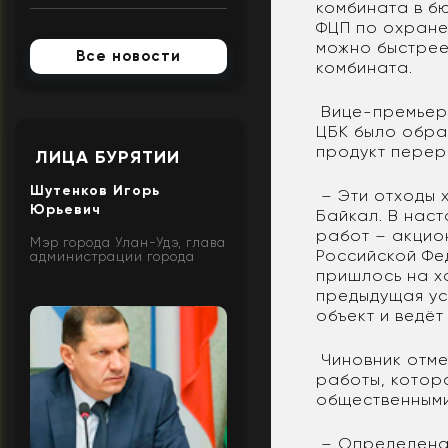
комбината в б
ФЦП по охране 
можно быстрее
Все новости
комбината.
Вице-премьер 
ЦБК было обра
продукт перер
ЛИЦА БУРЯТИИ
Шутенков Игорь
– Эти отходы 
Юрьевич
Байкал. В нас
работ – акцио
Мэр города Улан-Удэ, глава
Российской Фе
администрации города
пришлось на х
предыдущая ус
объект и ведёт
Чиновник отме
работы, котор
общественными
– Определена 