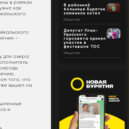
ены в рамках
В районной
Нужно как
больнице Бурятии
заменили котел
йкальского
Общество
Депутат Улан-
айкальского
Удэнского
игнин –
горсовета принял
участие в
фестивале ТОС
Общество
у для озера
исполнитель
природы
лению,
ом того, что
уже вышел на
ышленные
ра и
ь