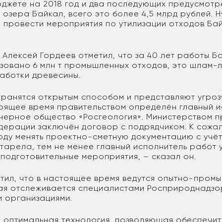
юджете на 2018 год и два последующих предусмотр
озера Байкал, всего это более 4,5 млрд рублей. 
 провести мероприятия по утилизации отходов Ба
Алексей Гордеев отметил, что за 40 лет работы Б
зовано 6 млн т промышленных отходов, это шлам-л
аботки древесины.
хранятся открытым способом и представляют угроз
тоящее время правительством определён главный 
нерное общество «Росгеология». Министерством 
дерации заключён договор с подрядчиком. К сожа
оду менять проектно-сметную документацию с учёт
тарела, тем не менее главный исполнитель работ 
 подготовительные мероприятия, – сказал он.
тил, что в настоящее время ведутся опытно-пром
ая отслеживается специалистами Росприроднадзо
 организациями.
оптимальная технология, позволяющая обеспечит