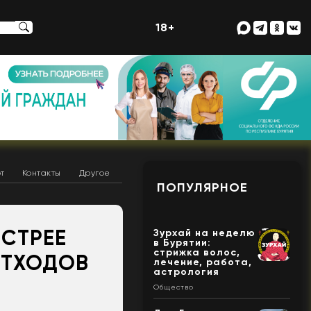
18+
т
Контакты
Другое
ПОПУЛЯРНОЕ
СТРЕЕ
Зурхай на неделю
в Бурятии:
стрижка волос,
ОТХОДОВ
лечение, работа,
астрология
Общество