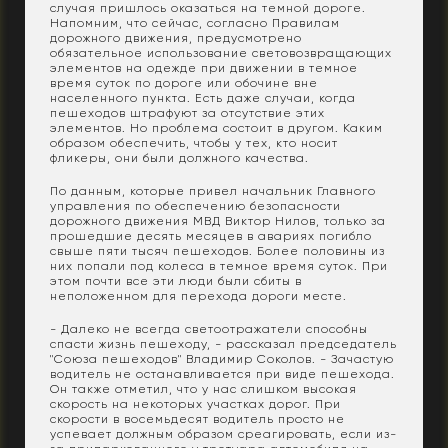
случая пришлось оказаться на темной дороге.
Напомним, что сейчас, согласно Правилам
дорожного движения, предусмотрено
обязательное использование световозвращающих
элементов на одежде при движении в темное
время суток по дороге или обочине вне
населенного пункта. Есть даже случаи, когда
пешеходов штрафуют за отсутствие этих
элементов. Но проблема состоит в другом. Каким
образом обеспечить, чтобы у тех, кто носит
фликеры, они были должного качества.
По данным, которые привел начальник Главного
управления по обеспечению безопасности
дорожного движения МВД Виктор Нилов, только за
прошедшие десять месяцев в авариях погибло
свыше пяти тысяч пешеходов. Более половины из
них попали под колеса в темное время суток. При
этом почти все эти люди были сбиты в
неположенном для перехода дороги месте.
- Далеко не всегда светоотражатели способны
спасти жизнь пешеходу, - рассказал председатель
"Союза пешеходов" Владимир Соколов. - Зачастую
водитель не останавливается при виде пешехода.
Он также отметил, что у нас слишком высокая
скорость на некоторых участках дорог. При
скорости в восемьдесят водитель просто не
успевает должным образом среагировать, если из-