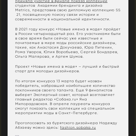
приняла участие в финале показа коллекций
студентов Академии брендинга и дизайна
Metrics, представив свою дипломную коллекцию SS
21, посвященную поиску связи истории и
современности в национальной идентичности.
В 2021 году конкурс «Новые имена в моде» пройдет
в России четырнадцатый раз. Его участниками были
в свое время были сейчас уже известные и
почитаемые в мире моды российские дизайнеры,
такие, как Анастасия Докучаева, Юра Питенин,
Рома Уваров, Юлия Воробьева, Сергей Бондарев,
Ольга Малярова, и Артем Шумов.
Проект «Новые имена в моде» – лучший и быстрый
старт для молодых дизайнеров.
По итогам конкурса 13 марта будет назван
победитель, набравший наибольшее количество
поклонников своего таланта. Еще 9 финалистов
выберет Экспертный совет, который возглавляет
главный редактор «Собака.ru» Яна
Милорадовская. В апреле лауреаты конкурса
смогут показать свои коллекции на специальном
мероприятии моды в Санкт-Петербурге.
Проголосовать за бурятского дизайнера Надежду
Абзаеву можно здесь:
fashion.sobaka.ru