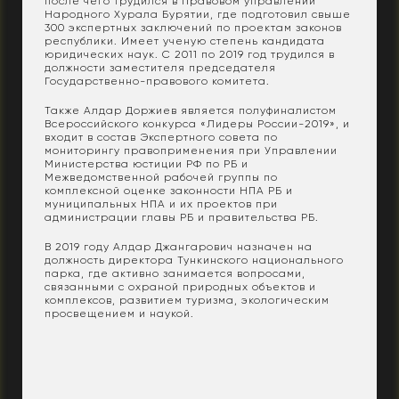
после чего трудился в Правовом управлении
Народного Хурала Бурятии, где подготовил свыше
300 экспертных заключений по проектам законов
республики. Имеет ученую степень кандидата
юридических наук. С 2011 по 2019 год трудился в
должности заместителя председателя
Государственно-правового комитета.
Также Алдар Доржиев является полуфиналистом
Всероссийского конкурса «Лидеры России-2019», и
входит в состав Экспертного совета по
мониторингу правоприменения при Управлении
Министерства юстиции РФ по РБ и
Межведомственной рабочей группы по
комплексной оценке законности НПА РБ и
муниципальных НПА и их проектов при
администрации главы РБ и правительства РБ.
В 2019 году Алдар Джангарович назначен на
должность директора Тункинского национального
парка, где активно занимается вопросами,
связанными с охраной природных объектов и
комплексов, развитием туризма, экологическим
просвещением и наукой.