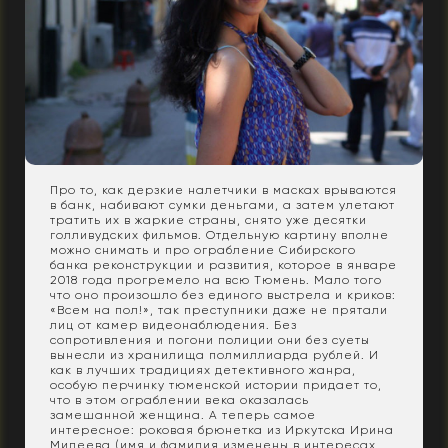
Про то, как дерзкие налетчики в масках врываются
в банк, набивают сумки деньгами, а затем улетают
тратить их в жаркие страны, снято уже десятки
голливудских фильмов. Отдельную картину вполне
можно снимать и про ограбление Сибирского
банка реконструкции и развития, которое в январе
2018 года прогремело на всю Тюмень. Мало того
что оно произошло без единого выстрела и криков:
«Всем на пол!», так преступники даже не прятали
лиц от камер видеонаблюдения. Без
сопротивления и погони полиции они без суеты
вынесли из хранилища полмиллиарда рублей. И
как в лучших традициях детективного жанра,
особую перчинку тюменской истории придает то,
что в этом ограблении века оказалась
замешанной женщина. А теперь самое
интересное: роковая брюнетка из Иркутска Ирина
Милеева (имя и фамилия изменены в интересах