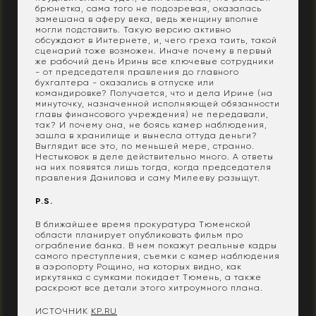
брюнетка, сама того не подозревая, оказалась
замешана в аферу века, ведь женщину вполне
могли подставить. Такую версию активно
обсуждают в Интернете, и, чего греха таить, такой
сценарий тоже возможен. Иначе почему в первый
же рабочий день Ирины все ключевые сотрудники
- от председателя правления до главного
бухгалтера - оказались в отпуске или
командировке? Получается, что и дела Ирине (на
минуточку, назначенной исполняющей обязанности
главы финансового учреждения) не передавали,
так? И почему она, не боясь камер наблюдения,
зашла в хранилище и вынесла оттуда деньги?
Выглядит все это, по меньшей мере, странно.
Нестыковок в деле действительно много. А ответы
на них появятся лишь тогда, когда председателя
правления Данилова и саму Милееву разыщут.
P.S.
В ближайшее время прокуратура Тюменской
области планирует опубликовать фильм про
ограбление банка. В нем покажут реальные кадры
самого преступления, съемки с камер наблюдения
в аэропорту Рощино, на которых видно, как
иркутянка с сумками покидает Тюмень, а также
раскроют все детали этого хитроумного плана.
ИСТОЧНИК
KP.RU