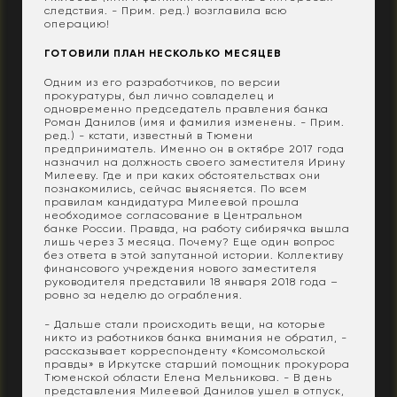
следствия. - Прим. ред.) возглавила всю
операцию!
ГОТОВИЛИ ПЛАН НЕСКОЛЬКО МЕСЯЦЕВ
Одним из его разработчиков, по версии
прокуратуры, был лично совладелец и
одновременно председатель правления банка
Роман Данилов (имя и фамилия изменены. - Прим.
ред.) - кстати, известный в Тюмени
предприниматель. Именно он в октябре 2017 года
назначил на должность своего заместителя Ирину
Милееву. Где и при каких обстоятельствах они
познакомились, сейчас выясняется. По всем
правилам кандидатура Милеевой прошла
необходимое согласование в Центральном
банке России. Правда, на работу сибирячка вышла
лишь через 3 месяца. Почему? Еще один вопрос
без ответа в этой запутанной истории. Коллективу
финансового учреждения нового заместителя
руководителя представили 18 января 2018 года –
ровно за неделю до ограбления.
- Дальше стали происходить вещи, на которые
никто из работников банка внимания не обратил, -
рассказывает корреспонденту «Комсомольской
правды» в Иркутске старший помощник прокурора
Тюменской области Елена Мельникова. - В день
представления Милеевой Данилов ушел в отпуск,