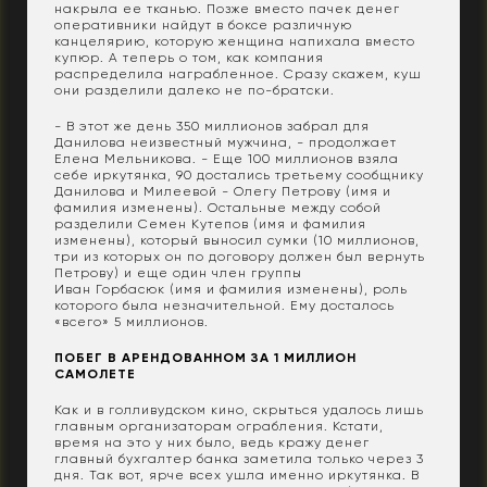
накрыла ее тканью. Позже вместо пачек денег
оперативники найдут в боксе различную
канцелярию, которую женщина напихала вместо
купюр. А теперь о том, как компания
распределила награбленное. Сразу скажем, куш
они разделили далеко не по-братски.
- В этот же день 350 миллионов забрал для
Данилова неизвестный мужчина, - продолжает
Елена Мельникова. - Еще 100 миллионов взяла
себе иркутянка, 90 достались третьему сообщнику
Данилова и Милеевой - Олегу Петрову (имя и
фамилия изменены). Остальные между собой
разделили Семен Кутепов (имя и фамилия
изменены), который выносил сумки (10 миллионов,
три из которых он по договору должен был вернуть
Петрову) и еще один член группы
Иван Горбасюк (имя и фамилия изменены), роль
которого была незначительной. Ему досталось
«всего» 5 миллионов.
ПОБЕГ В АРЕНДОВАННОМ ЗА 1 МИЛЛИОН
САМОЛЕТЕ
Как и в голливудском кино, скрыться удалось лишь
главным организаторам ограбления. Кстати,
время на это у них было, ведь кражу денег
главный бухгалтер банка заметила только через 3
дня. Так вот, ярче всех ушла именно иркутянка. В