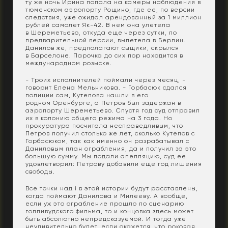
ту же ночь Ирина попала на камеры наблюдения в
тюменском аэропорту Рощино, где ее, по версии
следствия, уже ожидал арендованный за 1 миллион
рублей самолет Як-42. В нем она улетела
в Шереметьево, откуда еще через сутки, по
предварительной версии, вылетела в Берлин.
Данилов же, предполагают сыщики, скрылся
в Барселоне. Парочка до сих пор находится в
международном розыске.
- Троих исполнителей поймали через месяц, -
говорит Елена Мельникова. - Горбасюк сдался
полиции сам, Кутепова нашли в его
родном Оренбурге, а Петров был задержан в
аэропорту Шереметьево. Спустя год суд отправил
их в колонию общего режима на 3 года. Но
прокуратура посчитала несправедливым, что
Петров получил столько же лет, сколько Кутепов с
Горбасюком, так как именно он разрабатывал с
Даниловым план ограбления, да и получил за это
большую сумму. Мы подали апелляцию, суд ее
удовлетворил: Петрову добавили еще год лишения
свободы.
Все точки над i в этой истории будут расставлены,
когда поймают Данилова и Милееву. А вообще,
если уж это ограбление прошло по сценарию
голливудского фильма, то и концовка здесь может
быть абсолютно непредсказуемой. И тогда уже
неудивительно будет, если окажется, что роковая