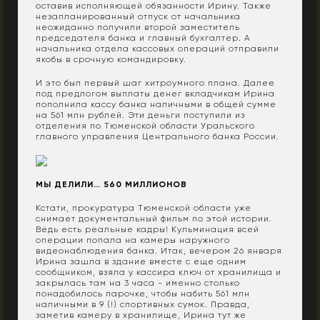
оставив исполняющей обязанности Ирину. Также
незапланированный отпуск от начальника
неожиданно получили второй заместитель
председателя банка и главный бухгалтер. А
начальника отдела кассовых операций отправили
якобы в срочную командировку.
И это был первый шаг хитроумного плана. Далее
под предлогом выплаты денег вкладчикам Ирина
пополнила кассу банка наличными в общей сумме
на 561 млн рублей. Эти деньги поступили из
отделения по Тюменской области Уральского
главного управления Центрального банка России.
МЫ ДЕЛИЛИ… 560 МИЛЛИОНОВ
Кстати, прокуратура Тюменской области уже
снимает документальный фильм по этой истории.
Ведь есть реальные кадры! Кульминация всей
операции попала на камеры наружного
видеонаблюдения банка. Итак, вечером 26 января
Ирина зашла в здание вместе с еще одним
сообщником, взяла у кассира ключ от хранилища и
закрылась там на 3 часа - именно столько
понадобилось парочке, чтобы набить 561 млн
наличными в 9 (!) спортивных сумок. Правда,
заметив камеру в хранилище, Ирина тут же