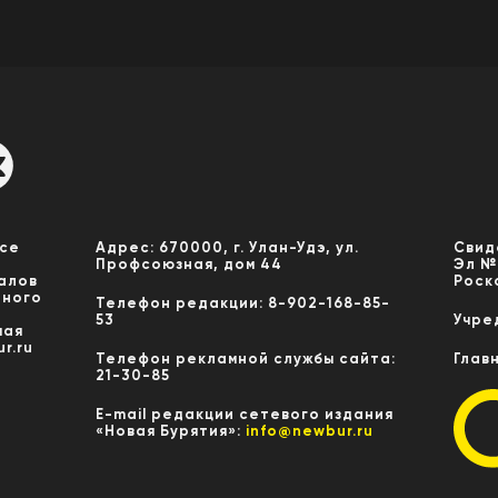
Все
Адрес: 670000, г. Улан-Удэ, ул.
Свид
Профсоюзная, дом 44
Эл №
алов
Роск
нного
Телефон редакции: 8-902-168-85-
53
Учре
мая
r.ru
Телефон рекламной службы сайта:
Глав
21-30-85
E-mail редакции сетевого издания
«Новая Бурятия»:
info@newbur.ru