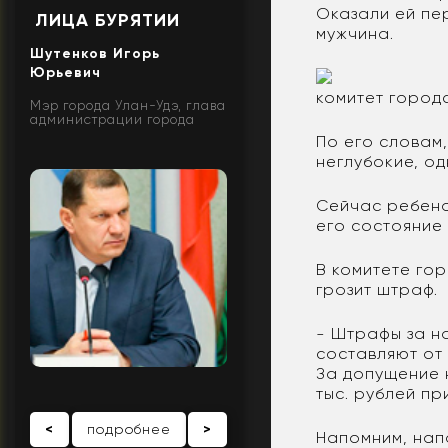
Оказали ей пе
ЛИЦА БУРЯТИИ
мужчина.
Шутенков Игорь
Юрьевич
комитет город
Мэр города Улан-Удэ, глава
администрации города
По его словам
неглубокие, од
Сейчас ребено
его состояни
В комитете го
грозит штраф.
- Штрафы за н
составляют от 
За допущение 
тыс. рублей пр
<
подробнее
>
Напомним, нап