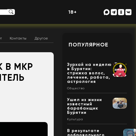
18+
т
Контакты
Другое
ПОПУЛЯРНОЕ
 В МКР
Зурхай на неделю
в Бурятии:
стрижка волос,
ИТЕЛЬ
лечение, работа,
астрология
Общество
Ушел из жизни
известный
барабанщик
Бурятии
Культура
В результате
добровольного