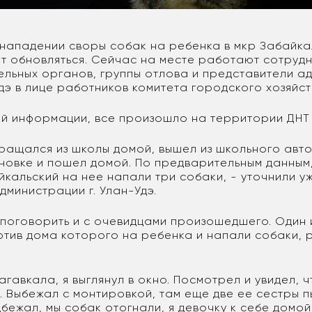
нападении своры собак на ребенка в мкр Забайка
т обновляться. Сейчас на месте работают сотруд
льных органов, группы отлова и представители а
дэ в лице работников комитета городского хозяйс
й информации, все произошло на территории ДНТ 
вращался из школы домой, вышел из школьного авт
новке и пошел домой. По предварительным данным,
йкальский на нее напали три собаки, - уточнили у
дминистрации г. Улан-Удэ.
 поговорить и с очевидцами произошедшего. Один 
отив дома которого на ребенка и напали собаки, р
агавкала, я выглянул в окно. Посмотрел и увидел, 
. Выбежал с монтировкой, там еще две ее сестры 
дбежал, мы собак отогнали, я девочку к себе домой