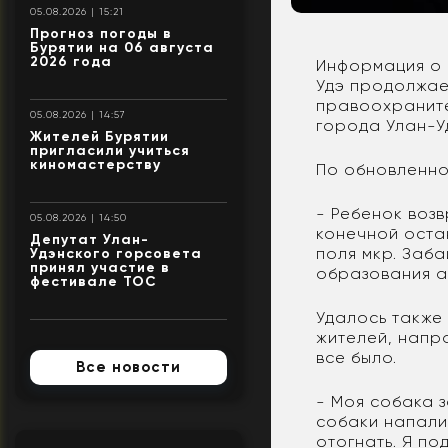
05.08.2026 | 15:21
Прогноз погоды в
Бурятии на 06 августа
2026 года
Информация о 
Удэ продолжае
правоохраните
05.08.2026 | 14:57
города Улан-У
Жителей Бурятии
пригласили учиться
киномастерству
По обновленно
- Ребенок воз
05.08.2026 | 14:50
конечной оста
Депутат Улан-
поля мкр. Заба
Удэнского горсовета
принял участие в
образования а
фестивале ТОС
Удалось также
жителей, напр
все было.
Все новости
- Моя собака з
собаки напали
отогнать. Я по