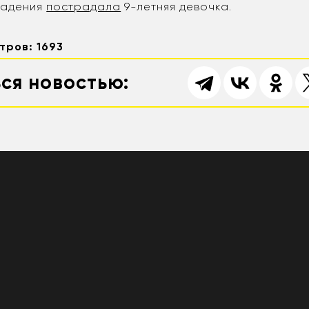
падения
пострадала
9-летняя девочка.
тров: 1693
ся новостью: