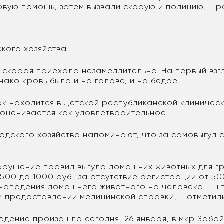
рвую помощь, затем вызвали скорую и полицию, - 
ского хозяйства
, скорая приехала незамедлительно. На первый взг
нако кровь была и на голове, и на бедре.
к находится в Детской республиканской клиническ
е
оценивается
как удовлетворительное.
родского хозяйства напоминают, что за самовыгул 
арушение правил выгула домашних животных для г
500 до 1000 руб., за отсутствие регистрации от 50
нападения домашнего животного на человека – шт
и предоставлении медицинской справки, - отметили
адение произошло сегодня, 26 января, в мкр Забай