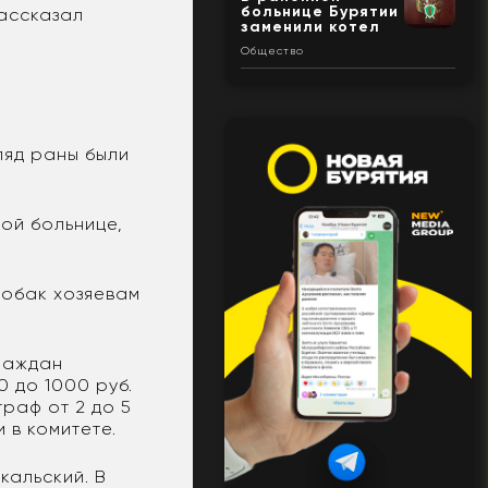
больнице Бурятии
рассказал
заменили котел
Общество
ляд раны были
ой больнице,
собак хозяевам
раждан
0 до 1000 руб.
раф от 2 до 5
 в комитете.
кальский. В