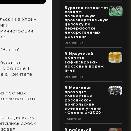
Бурятия готовится
создать
полноценную
льский в Улан-
производственную
цепочку по
ники
переработке
дминистрации
лекарственных
тва.
растений
Экономика
"Весна".
В Иркутской
области
обуса на
зафиксирован
массовый падёж
 в районе 1
пчёл
же в комитете
Экономика
В Монголии
проходят
из местных
совместные
ассказал, как
российско-
монгольские
военные учения
«Селенга-2026»
что на девочку
Политика
пытались собак
 завел.
В районной