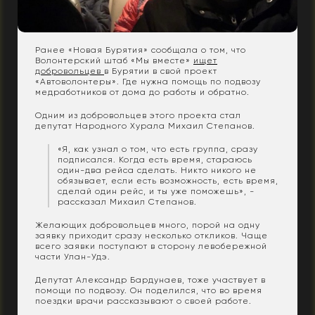
Ранее «Новая Бурятия» сообщала о том, что
Волонтерский штаб «Мы вместе»
ищет
добровольцев
в Бурятии в свой проект
«Автоволонтеры». Где нужна помощь по подвозу
медработников от дома до работы и обратно.
Одним из добровольцев этого проекта стал
депутат Народного Хурала Михаил Степанов.
«Я, как узнал о том, что есть группа, сразу
подписался. Когда есть время, стараюсь
один-два рейса сделать. Никто никого не
обязывает, если есть возможность, есть время,
сделай один рейс, и ты уже поможешь», -
рассказал Михаил Степанов.
Желающих добровольцев много, порой на одну
заявку приходит сразу несколько откликов. Чаще
всего заявки поступают в сторону левобережной
части Улан-Удэ.
Депутат Александр Бардунаев, тоже участвует в
помощи по подвозу. Он поделился, что во время
поездки врачи рассказывают о своей работе.