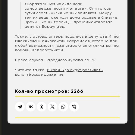
«Поражаешься их силе воли,
самоотверженности и энергии. Они готовы
сутки спасть жизни наших земляков. Между
тем их ведь тоже ждут дома родные и близкие.
Врачи - наши герои», - прокомментировал
депутат Бардунаев.
Также, в автоволонтеры подались и депутаты Инна
Ивахинова и Иннокентий Вахрамеев, которые при
любой возможности тоже стараются откликаться на
помощь медработникам.
Пресс-служба Народного Хурала по РБ
Читайте также:
В Улан-Удэ будут развивать
волонтёрское движение
Кол-во просмотров: 2266