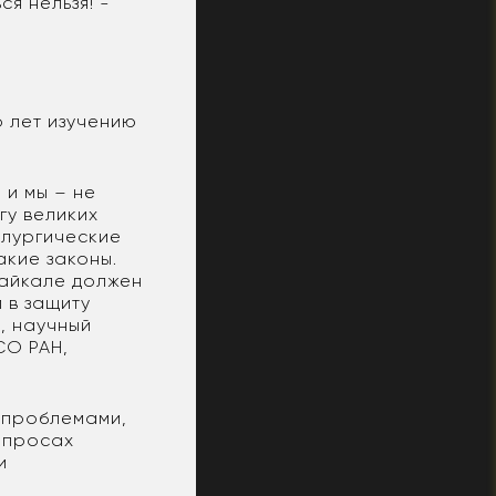
ся нельзя! -
о лет изучению
 и мы – не
гу великих
ллургические
акие законы.
Байкале должен
л в защиту
, научный
СО РАН,
 проблемами,
опросах
и