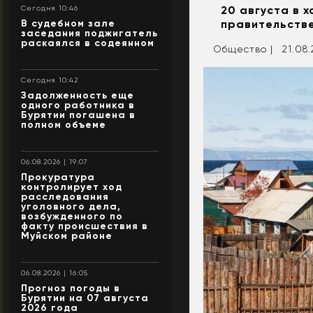
20 августа в 
Сегодня 10:46
В судебном зале
правительстве
заседания поджигатель
раскаялся в содеянном
Общество |
21.08
Сегодня 10:42
Задолженность еще
одного работника в
Бурятии погашена в
полном объеме
06.08.2026 | 19:07
Прокуратура
контролирует ход
расследования
уголовного дела,
возбужденного по
факту происшествия в
Муйском районе
06.08.2026 | 16:05
Прогноз погоды в
Бурятии на 07 августа
2026 года