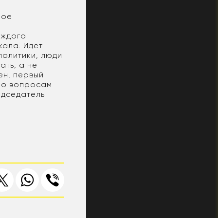
рое
и
аждого
кала. Идет
политики, люди
ать, а не
ен, первый
по вопросам
едседатель