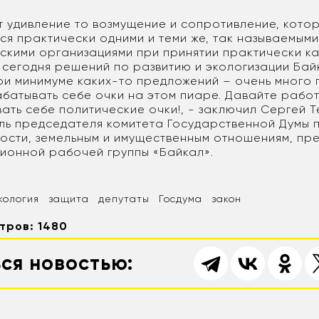
т удивление то возмущение и сопротивление, кото
ся практически одними и теми же, так называемым
скими организациями при принятии практически к
 сегодня решений по развитию и экологизации Бай
ри минимуме каких-то предложений – очень много 
абатывать себе очки на этом пиаре. Давайте работ
ать себе политические очки!, - заключил Сергей Т
ль председателя комитета Государственной Думы 
ости, земельным и имущественным отношениям, пр
ионной рабочей группы «Байкал».
кология
защита
депутаты
Госдума
закон
тров: 1480
ся новостью: