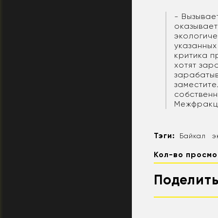
- Вызывае
оказывает
экологиче
указанных
критика п
хотят зар
зарабатыв
заместите
собственн
Межфракц
Тэги:
Байкал
э
Кол-во просмо
Поделить