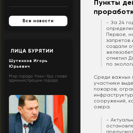
Пункты де
проработ
Все новости
- За 24 г
определен
Первое, н
запретов 
создали о
ЛИЦА БУРЯТИИ
железобет
отметил Д
Шутенков Игорь
по эколог
Юрьевич
Мэр города Улан-Удэ, глава
Среди важных 
администрации города
участники выд
пожаров; огра
инфраструктур
сооружений, к
озера.
- Актуаль
остановле
предусмот