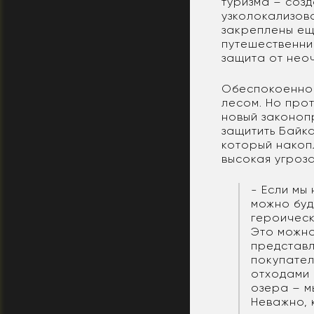
туризма – соз
узколокализов
закреплены еще
путешественни
защита от нео
Обеспокоеннос
лесом. Но про
новый законопр
защитить Байк
который накопл
высокая угроз
- Если мы
можно буд
героическ
Это можно
представл
покупател
отходами 
озера – м
Неважно, 