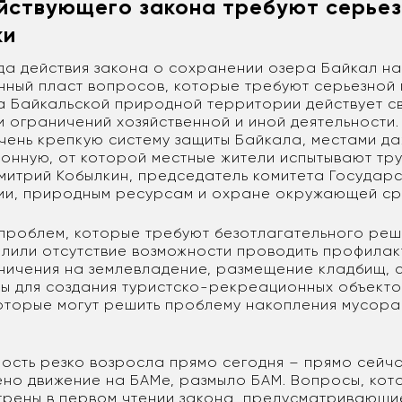
йствующего закона требуют серье
ки
ода действия закона о сохранении озера Байкал н
ный пласт вопросов, которые требуют серьезной
а Байкальской природной территории действует с
и ограничений хозяйственной и иной деятельности.
чень крепкую систему защиты Байкала, местами д
онную, от которой местные жители испытывают тру
митрий Кобылкин, председатель комитета Государ
ии, природным ресурсам и охране окружающей ср
проблем, которые требуют безотлагательного реш
елили отсутствие возможности проводить профилак
ничения на землевладение, размещение кладбищ, 
ы для создания туристско-рекреационных объектов
оторые могут решить проблему накопления мусора 
ность резко возросла прямо сегодня – прямо сейч
но движение на БАМе, размыло БАМ. Вопросы, кот
рены в первом чтении закона, предусматривающи