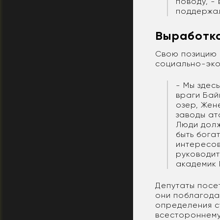
поводу, -
поддержал
Выработка
Свою позицию с
социально-эко
- Мы здес
враги Бай
озер, Жен
заводы ат
Люди долж
быть бога
интересов
руководит
академик 
Депутаты посе
они поблагода
определения с
всестороннему