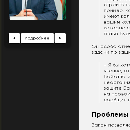
строитель
пример, к
имеют кол
вашим кол
которые с
глава Бур
<
подробнее
>
Он особо отме
задачи по защи
- Я бы хо
чтение, о
Байкала: 
неорганиз
защите Ба
на первом
сообщил г
Проблемы 
Закон позволя