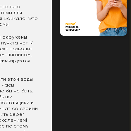
в
дательно
ртным для
я Байкала. Это
ами.
ы окружены
пункта нет. И
ект позволит
ам-лигнином,
 фиксируется
.
сти этой воды
– часы
о бы не быть.
бытки,
 поставщики и
инат со своими
пить берег
околением!
ас по этому