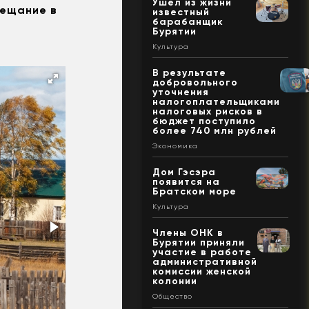
Ушел из жизни
вещание в
известный
барабанщик
Бурятии
Культура
В результате
добровольного
уточнения
налогоплательщиками
налоговых рисков в
бюджет поступило
более 740 млн рублей
Экономика
Дом Гэсэра
появится на
Братском море
Культура
Члены ОНК в
Бурятии приняли
участие в работе
административной
комиссии женской
колонии
Общество