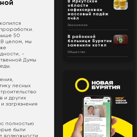
зной
В Иркутской
области
зафиксирован
массовый падёж
пчёл
акопился
Экономика
 проработки.
выше 50
В районной
больнице Бурятии
 В целом, мы
заменили котел
аже
Общество
дности, -
ственной Думы
еды.
ения,
тику лесных
строительство
 и других
и загрязнения
ас полностью
орые были
е возможности