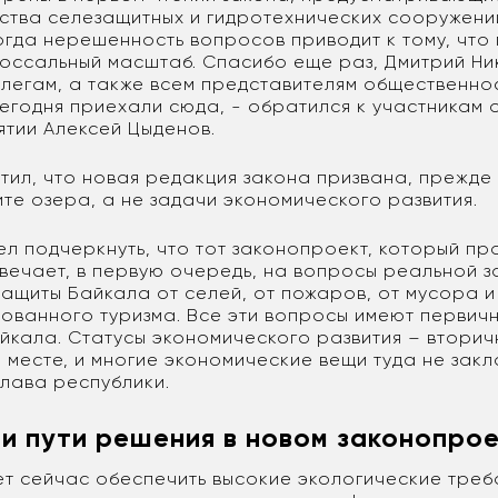
ства селезащитных и гидротехнических сооружени
огда нерешенность вопросов приводит к тому, что
оссальный масштаб. Спасибо еще раз, Дмитрий Ни
легам, а также всем представителям общественнос
егодня приехали сюда, - обратился к участникам 
ятии Алексей Цыденов.
тил, что новая редакция закона призвана, прежде 
те озера, а не задачи экономического развития.
тел подчеркнуть, что тот законопроект, который п
твечает, в первую очередь, на вопросы реальной 
защиты Байкала от селей, от пожаров, от мусора и
ованного туризма. Все эти вопросы имеют первичн
йкала. Статусы экономического развития – вторич
 месте, и многие экономические вещи туда не закл
лава республики.
и пути решения в новом законопро
ет сейчас обеспечить высокие экологические треб