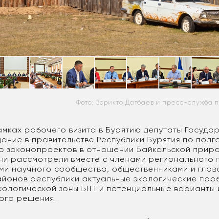
Фото: Зорикто Дагбаев и пресс-служба 
рамках рабочего визита в Бурятию депутаты Госуда
ание в правительстве Республики Бурятия по подг
ю законопроектов в отношении Байкальской прир
ни рассмотрели вместе с членами регионального 
ми научного сообщества, общественниками и глав
йонов республики актуальные экологические про
кологической зоны БПТ и потенциальные варианты 
ого решения.