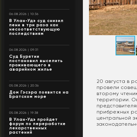
06.08.2026 | 10:36
В Улан-Удэ суд снизил
пени в три раза как
несоответствующую
последствиям
06.08.2026 | 09:31
Суд Бурятии
постановил выселить
проживающего в
аварийном жилье
20 августа в 
05.08.2026 | 20:36
провели совещ
Дом Гэсэра появится на
второму чтени
Братском море
территории. О
представителя
прибрежных ра
05.08.2026 | 19:38
центральной э
В Улан-Удэ пройдет
форум по переработке
законодательн
лекарственных
растений