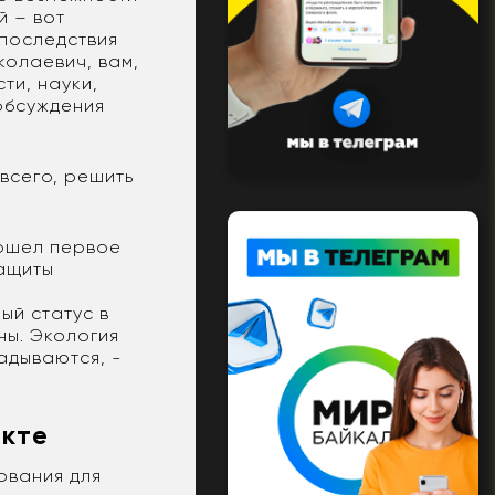
й – вот
 последствия
колаевич, вам,
ти, науки,
обсуждения
всего, решить
рошел первое
защиты
ый статус в
ны. Экология
адываются, -
екте
ования для