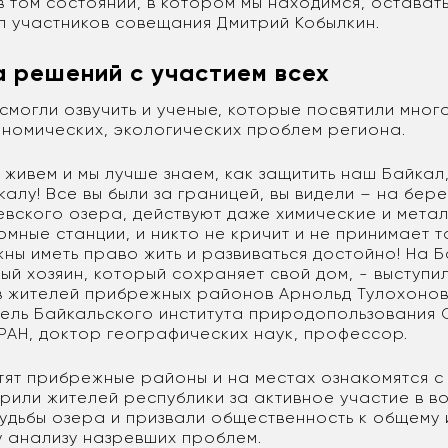
 в том состоянии, в котором мы находимся, оставать
 участников совещания Дмитрий Кобылкин.
 решений с участием всех
могли озвучить и ученые, которые посвятили мног
номических, экологических проблем региона.
ь живем и мы лучше знаем, как защитить наш Байкал,
калу! Все вы были за границей, вы видели – на бере
евского озера, действуют даже химические и мета
омные станции, и никто не кричит и не принимает т
ны иметь право жить и развиваться достойно! На 
тый хозяин, который сохраняет свой дом, - выступи
 жителей прибрежных районов Арнольд Тулохонов
ель Байкальского института природопользования 
РАН, доктор географических наук, профессор.
тят прибрежные районы и на местах ознакомятся с
рили жителей республики за активное участие в в
удьбы озера и призвали общественность к общему 
 анализу назревших проблем.