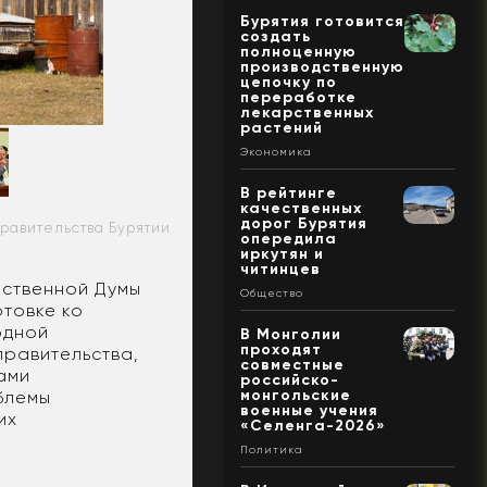
Бурятия готовится
создать
полноценную
производственную
цепочку по
переработке
лекарственных
растений
Экономика
В рейтинге
качественных
дорог Бурятия
правительства Бурятии
опередила
иркутян и
читинцев
рственной Думы
Общество
отовке ко
одной
В Монголии
проходят
правительства,
совместные
ами
российско-
монгольские
блемы
военные учения
их
«Селенга-2026»
Политика