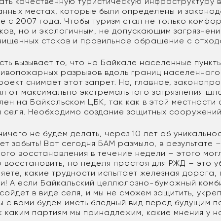
дать качественную туристическую инфраструктуру 
анных местах, которые были определены и законо
 с 2007 года. Чтобы туризм стал не только комфо
ков, но и экологичным, не допускающим загрязнени
чищенных стоков и правильное обращение с отход
ть вызывает то, что на Байкале населенные пункт
тивопожарных разрывов вдоль границ населенного 
оект снимает этот запрет. Но, главное, законопро
ал от максимально экстремального загрязнения шл
ен на Байкальском ЦБК, так как в этой местности
а селя. Необходимо создание защитных сооружений
 ничего не будем делать, через 10 лет об уникально
ет забыть! Вот сегодня БАМ размыло, в результате 
ого восстановления в течение недели – этого могл
 восстановить, но неделя простоя для РЖД – это у
яете, какие трудности испытает железная дорога,
и! А если Байкальский целлюлозно-бумажный комб
сойдет в виде селя, и мы не сможем защитить, укре
ы с вами будем иметь бледный вид перед будущим п
к каким партиям мы принадлежим, какие мнения у н