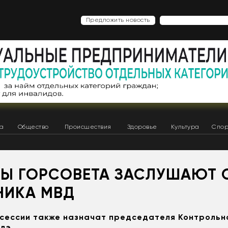
Предложить новость
ка
Общество
Происшествия
Здоровье
Культура
Спор
ТЫ ГОРСОВЕТА ЗАСЛУШАЮТ 
НИКА МВД
сессии также назначат председателя Контрольн
дэ.