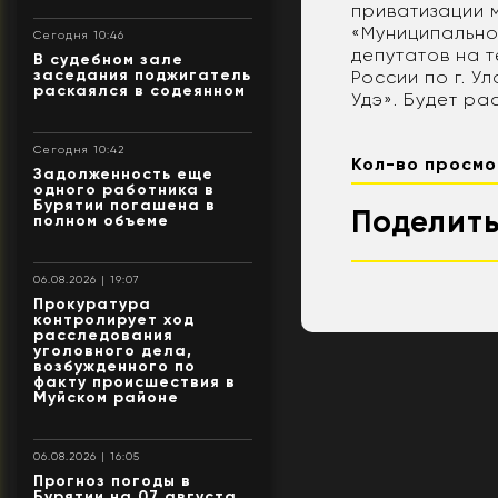
приватизации 
«Муниципально
Сегодня 10:46
депутатов на 
В судебном зале
заседания поджигатель
России по г. 
раскаялся в содеянном
Удэ». Будет ра
Сегодня 10:42
Кол-во просмо
Задолженность еще
одного работника в
Бурятии погашена в
Поделить
полном объеме
06.08.2026 | 19:07
Прокуратура
контролирует ход
расследования
уголовного дела,
возбужденного по
факту происшествия в
Муйском районе
06.08.2026 | 16:05
Прогноз погоды в
Бурятии на 07 августа