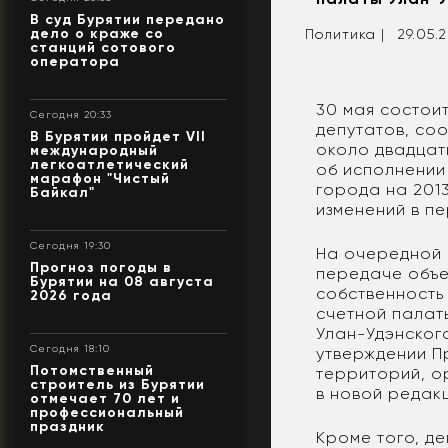
В суд Бурятии передано
дело о краже со
Политика |
29.05.2
станций сотового
оператора
30 мая состои
Сегодня 20:33
депутатов, со
В Бурятии пройдет VII
около двадцат
международный
легкоатлетический
об исполнении 
марафон "Чистый
города на 2013
Байкал"
изменений в пе
Сегодня 19:30
На очередной 
Прогноз погоды в
передаче объе
Бурятии на 08 августа
собственность
2026 года
счетной палат
Улан-Удэнского
Сегодня 18:10
утверждении П
Потомственный
территорий, ор
строитель из Бурятии
в новой редакц
отмечает 70 лет и
профессиональный
праздник
Кроме того, де