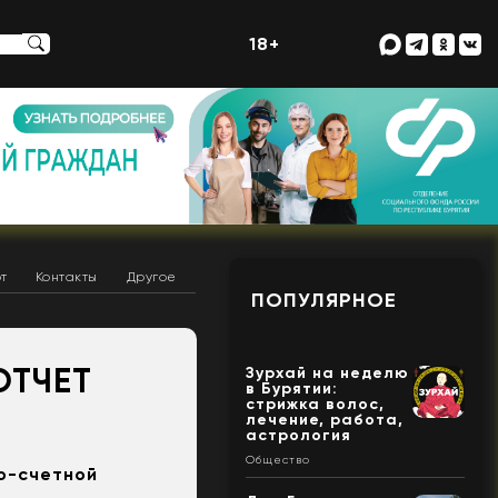
18+
т
Контакты
Другое
ПОПУЛЯРНОЕ
ОТЧЕТ
Зурхай на неделю
в Бурятии:
стрижка волос,
лечение, работа,
астрология
Общество
о-счетной