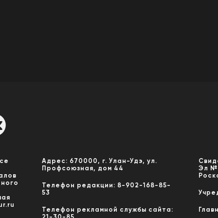
Все
Адрес: 670000, г. Улан-Удэ, ул.
Свид
Профсоюзная, дом 44
Эл №
алов
Роск
нного
Телефон редакции: 8-902-168-85-
53
Учре
мая
r.ru
Телефон рекламной службы сайта:
Глав
21-30-85