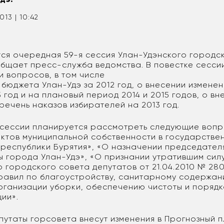
013 | 10:42
тся очередная 59-я сессия Улан-Удэнского городс
общает пресс-служба ведомства. В повестке сесси
и вопросов, в том числе
бюджета Улан-Удэ за 2012 год, о внесении изменен
 год и на плановый период 2014 и 2015 годов, о вн
речень наказов избирателей на 2013 год.
сессии планируется рассмотреть следующие вопр
ктов муниципальной собственности в государстве
 республики Бурятия», «О назначении председател
ы города Улан-Удэ», «О признании утратившим сил
 городского совета депутатов от 21.04.2010 № 28
равил по благоустройству, санитарному содержа
ганизации уборки, обеспечению чистоты и порядка
ии».
путаты горсовета внесут изменения в Прогнозный 