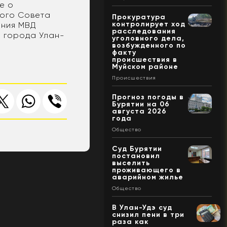
е о
кого Совета
Прокуратура
контролирует ход
ения МВД
расследования
и города Улан-
уголовного дела,
возбужденного по
факту
происшествия в
Муйском районе
Происшествия
Прогноз погоды в
Бурятии на 06
августа 2026
года
Общество
Суд Бурятии
постановил
выселить
проживающего в
аварийном жилье
Общество
В Улан-Удэ суд
снизил пени в три
раза как