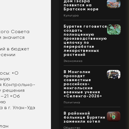
Дом Гэсэра
появится на
Братском море
Культура
Бурятия готовится
создать
кого Совета
полноценную
и значится
производственную
цепочку по
переработке
ий в бюджет
лекарственных
есении
растений
Экономика
В Монголии
осы: «О
проходят
нную
совместные
российско-
я Контрольно-
монгольские
у решения
военные учения
0–21 «Об
«Селенга-2026»
нию
Политика
 в г. Улан-Удэ
В районной
больнице Бурятии
заменили котел
план
Общество